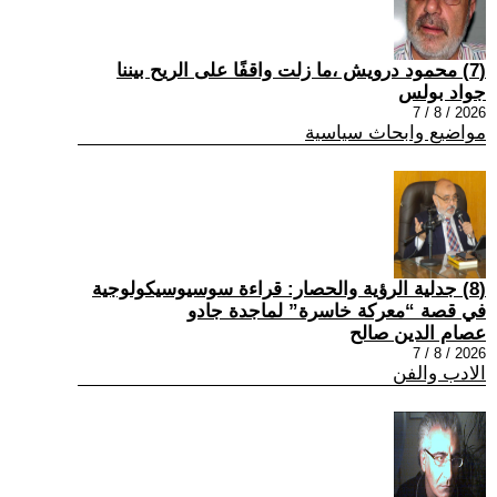
(7) محمود درويش ،ما زلت واقفًا على الريح بيننا
جواد بولس
2026 / 8 / 7
مواضيع وابحاث سياسية
(8) جدلية الرؤية والحصار: قراءة سوسيوسيكولوجية
في قصة “معركة خاسرة” لماجدة جادو
عصام الدين صالح
2026 / 8 / 7
الادب والفن