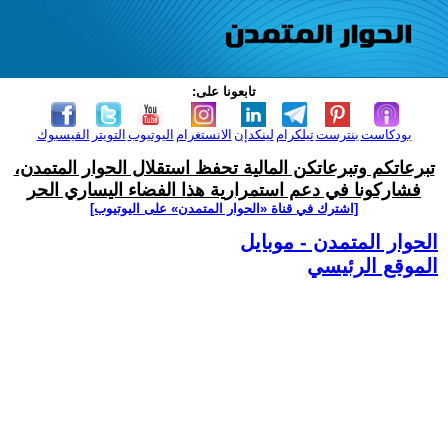
تابعونا على:
بودكاست
بنترست
تيلكرام
لينكدإن
الانستغرام
اليوتيوب
التويتر
الفيسبوك
تبرعاتكم وتبرعاتكن المالية تحفظ استقلال الحوار المتمدن،
فشاركونا في دعم استمرارية هذا الفضاء اليساري الحر
[اشترك في قناة ‫«الحوار المتمدن» على اليوتيوب]
الحوار المتمدن - موبايل
الموقع الرئيسي