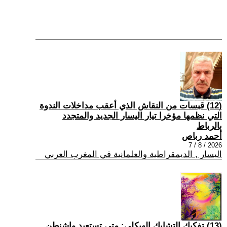
(12) قبسات من النقاش الذي أعقب مداخلات الندوة
التي نظمها مؤخرا تيار اليسار الجديد والمتجدد
بالرباط
أحمد رباص
2026 / 8 / 7
اليسار , الديمقراطية والعلمانية في المغرب العربي
(13) تفكيك التشابك الهيكلي: متى تستعيد واشنطن