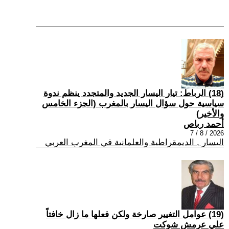
(18) الرباط: تيار اليسار الجديد والمتجدد ينظم ندوة
سياسية حول سؤال اليسار بالمغرب (الجزء الخامس
والأخير)
أحمد رباص
2026 / 8 / 7
اليسار , الديمقراطية والعلمانية في المغرب العربي
(19) عوامل التغيير صارخة ولكن فعلها ما زال خافتاً
علي عرمش شوكت