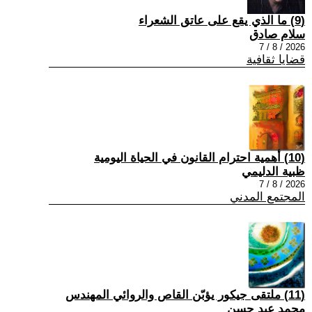
(9) ما الذي يقع على عاتق الشعراء
سلام صادق
2026 / 8 / 7
قضايا ثقافية
(10) أهمية احترام القانون في الحياة اليومية
ظبية الدليمي
2026 / 8 / 7
المجتمع المدني
(11) ملتقى جيكور يؤبّن القاص والروائي المهندس
محمد عبد حسن