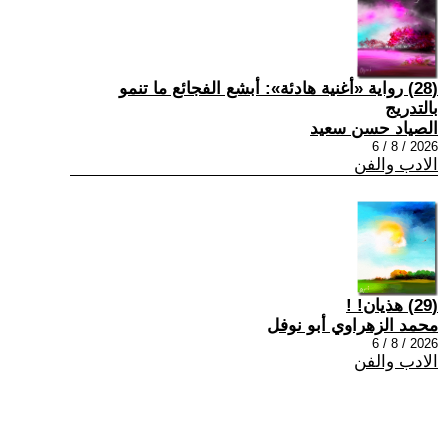
(28) رواية «أغنية هادئة»: أبشع الفجائع ما تنمو
بالتدريج
الصياد حسن سعيد
2026 / 8 / 6
الادب والفن
(29) هذيان! !
محمد الزهراوي أبو نوفل
2026 / 8 / 6
الادب والفن