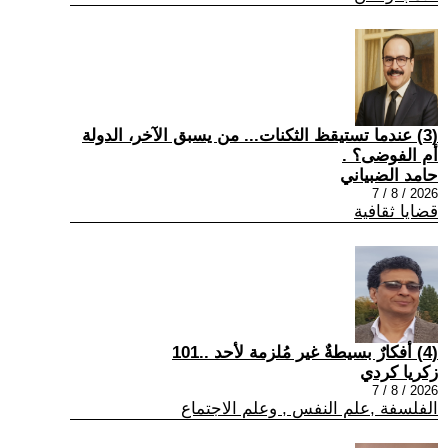
(3) عندما تستيقظ الثكنات... من يسبق الآخر، الدولة
أم الفوضى؟ .
حامد الضبياني
2026 / 8 / 7
قضايا ثقافية
(4) أفكارٌ بسيطةٌ غير مُلزمة لأحد ..101
زكريا كردي
2026 / 8 / 7
الفلسفة ,علم النفس , وعلم الاجتماع