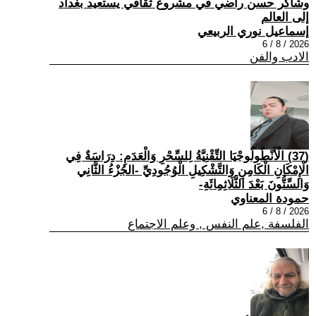
وشاكر حسن راضي في مشروع ثقافي يستعيد بغداد
إلى العالم
إسماعيل نوري الربيعي
2026 / 8 / 6
الادب والفن
(37) الْأَنْطُولُوجْيَا التِّقْنِيَّةُ لِلسِّحْرِ وَالْعَدَمِ: دِرَاسَةٌ فِي
الْإِمْكَانِ الْكَامِنِ وَالتَّشْكِيلِ الْوُجُودِيِّ -الجُزْءُ الثَّانِي
وَالسِّتُّونَ بَعْدَ الثَّلَاثِمِائَةِ-
حمودة المعناوي
2026 / 8 / 6
الفلسفة ,علم النفس , وعلم الاجتماع