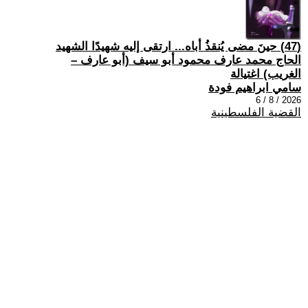
(47) حينَ مضى يُنقذُ أباه... ارتقى إليه شهيدًا الشهيد
الحاج محمد عارف محمود أبو سيف (أبو عارف –
الغريب) اغتيالة
سامي ابراهيم فودة
2026 / 8 / 6
القضية الفلسطينية