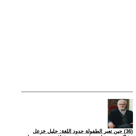
(36) حين تعبر الطفولة حدود اللغة: جليل خزعل