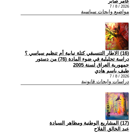
عامر صابر
2026 / 8 / 7
مواضيع وابحاث سياسية
(16) الاطار التنسيقي كتلة نيابية أم تنظيم سياسي ؟
دراسة تحليلية في ضوء المادة (76) من دستور
جمهورية العراق لسنة 2005
طيف باسم هادي
2026 / 8 / 7
دراسات وابحاث قانونية
(17) المشاريع الوطنية ومظاهر السيادة
عبد الخالق الفلاح