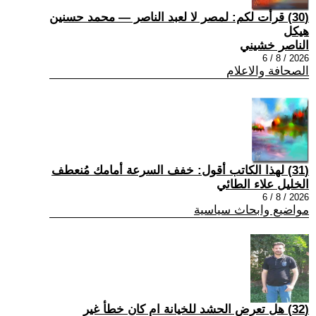
(30) قرأت لكم: لمصر لا لعبد الناصر — محمد حسنين
هيكل
الناصر خشيني
2026 / 8 / 6
الصحافة والاعلام
(31) لهذا الكاتب أقول: خفف السرعة أمامك مُنعطف
الخليل علاء الطائي
2026 / 8 / 6
مواضيع وابحاث سياسية
(32) هل تعرض الحشد للخيانة ام كان خطأ غير