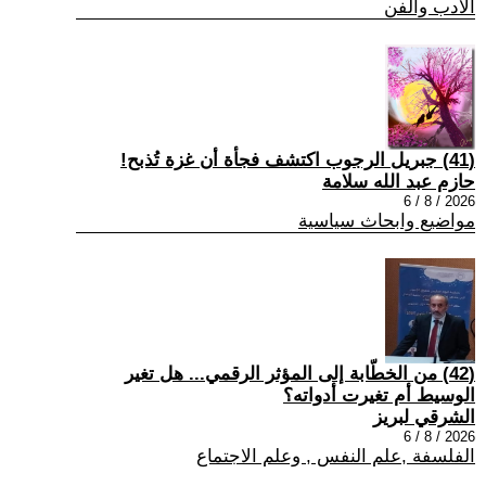
الادب والفن
(41) جبريل الرجوب اكتشف فجأة أن غزة تُذبح!
حازم عبد الله سلامة
2026 / 8 / 6
مواضيع وابحاث سياسية
(42) من الخطّابة إلى المؤثر الرقمي... هل تغير
الوسيط أم تغيرت أدواته؟
الشرقي لبريز
2026 / 8 / 6
الفلسفة ,علم النفس , وعلم الاجتماع