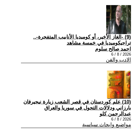
(9) -الغاز الأخير، أو كوميديا الأنابيب المتفجرة-..
تراجيكوميديا في خمسة مشاهد
احمد صالح سلوم
2026 / 8 / 6
الادب والفن
(10) علم كوردستان في قصر الشعب زيارة نيجيرفان
بارزاني ودلالات التحول في سوريا والعراق
عبدالرحمن كلو
2026 / 8 / 6
مواضيع وابحاث سياسية