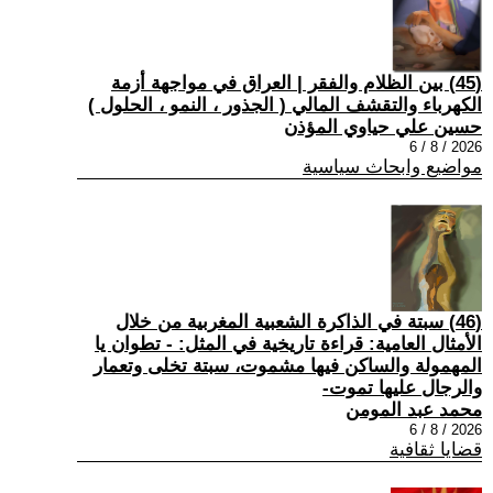
(45) بين الظلام والفقر | العراق في مواجهة أزمة
الكهرباء والتقشف المالي ( الجذور ، النمو ، الحلول )
حسين علي حياوي المؤذن
2026 / 8 / 6
مواضيع وابحاث سياسية
(46) سبتة في الذاكرة الشعبية المغربية من خلال
الأمثال العامية: قراءة تاريخية في المثل: - تطوان يا
المهمولة والساكن فيها مشموت، سبتة تخلى وتعمار
والرجال عليها تموت-
محمد عبد المومن
2026 / 8 / 6
قضايا ثقافية