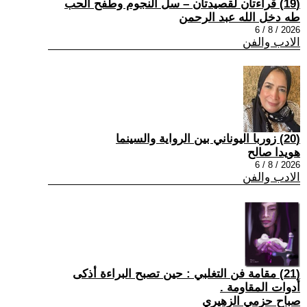
(19) قراءتان لقصيدتان – سل النجوم وطفح الحب
طه دخل الله عبد الرحمن
2026 / 8 / 6
الادب والفن
(20) زوربا اليوناني بين الرواية والسينما
هويدا صالح
2026 / 8 / 6
الادب والفن
(21) مقامة فن التغلبي : حين تصبح البراءة أذكى
أدوات المقاومة .
صباح حزمي الزهيري