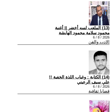
(13) الملعب لسه أخضر || أغنية
محمود سلامة محمود الهايشة
2026 / 8 / 6
الادب والفن
(14) الكتابة : وغياب اللذة الخفية !!
علي سيف الرعيني
2026 / 8 / 6
قضايا ثقافية