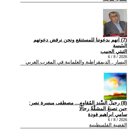
(7) انهم يدعوننا للمستنقع ونحن نرفض دعوتهم
البئيسة
التيتي الحبيب
2026 / 8 / 6
اليسار , الديمقراطية والعلمانية في المغرب العربي
(8) رحيلُ السَّندِ المُقاوم... مصطفى ميسرة نصر:
حين تصنعُ المشقَّةُ رجالًا
سامي ابراهيم فودة
2026 / 8 / 6
القضية الفلسطينية