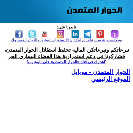
تابعونا على:
بودكاست
بنترست
تيلكرام
لينكدإن
الانستغرام
اليوتيوب
التويتر
الفيسبوك
تبرعاتكم وتبرعاتكن المالية تحفظ استقلال الحوار المتمدن،
فشاركونا في دعم استمرارية هذا الفضاء اليساري الحر
[اشترك في قناة ‫«الحوار المتمدن» على اليوتيوب]
الحوار المتمدن - موبايل
الموقع الرئيسي