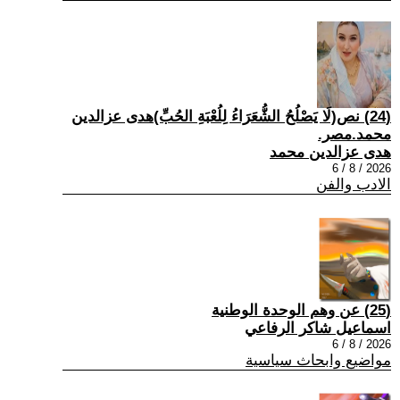
(24) نص(لَا يَصْلُحُ الشُّعَرَاءُ لِلُعْبَةِ الحُبِّ)هدى عزالدين
محمد.مصر.
هدى عزالدين محمد
2026 / 8 / 6
الادب والفن
(25) عن وهم الوحدة الوطنية
اسماعيل شاكر الرفاعي
2026 / 8 / 6
مواضيع وابحاث سياسية