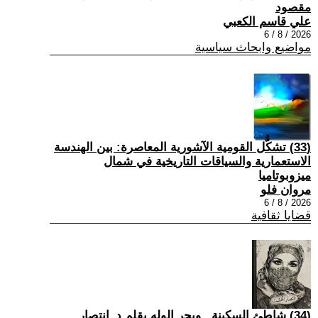
مقصود
علي قاسم الكعبي
2026 / 8 / 6
مواضيع وابحاث سياسية
(33) تشكُّل القومية الآشورية المعاصرة: بين الهندسة
الاستعمارية والسياقات التاريخية في شمال
ميزوبوتاميا
مروان فلو
2026 / 8 / 6
قضايا ثقافية
(34) شاطئ السكينة.. وبحر الوله بقلم د_انتصار