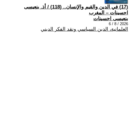
(17) في الدين والقيم والإنسان.. (118) / أذ. بنعيسى
احسينات – المغرب
بنعيسى احسينات
2026 / 8 / 6
العلمانية، الدين السياسي ونقد الفكر الديني