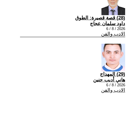
(28) قصة قصيرة: الطوق
داود سلمان عجاج
2026 / 8 / 6
الادب والفن
(29) المهداج
هاني أديب حنين
2026 / 8 / 6
الادب والفن