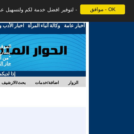
موافق - OK
لتوفير افضل خدمة لكم ولتسهيل عملي
أخبار عامة
-
وكالة أنباء المرأة
-
اخبار الأدب و
الموقع
يسارية
"من أج
حاز ال
إذا لديك
الزوار
اضافة/خدمات
بحث/الارشيف