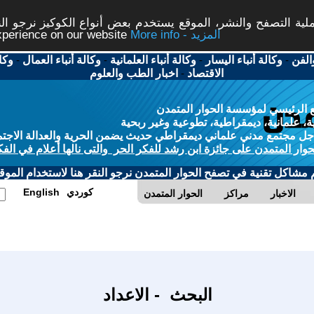
ة التصفح والنشر، الموقع يستخدم بعض أنواع الكوكيز نرجو النق
More info - المزيد
experience on our website
الفن
-
وكالة أنباء اليسار
-
وكالة أنباء العلمانية
-
وكالة أنباء العمال
-
وكا
الاقتصاد
-
اخبار الطب والعلوم
 الرئيسي لمؤسسة الحوار المتمدن
، علمانية، ديمقراطية، تطوعية وغير ربحية
ل مجتمع مدني علماني ديمقراطي حديث يضمن الحرية والعدالة الاجتم
حوار المتمدن على جائزة ابن رشد للفكر الحر والتى نالها أعلام في الفك
م مشاكل تقنية في تصفح الحوار المتمدن نرجو النقر هنا لاستخدام الموقع
كوردي
English
الاخبار
مراكز
الحوار المتمدن
البحث - الاعداد