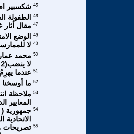
45
شكسبير ام 
46
الطفولة الع
47
مقال أثار 
48
الوضع الامن
49
لا للممارسة 
50
محمد عمارة
لا ينضب(2
51
عندما يهرِمُ
52
ما أوسخنا و
53
المعايير ال
54
جمهورية ( ح
الاتحادية ا
55
تصريحات وز