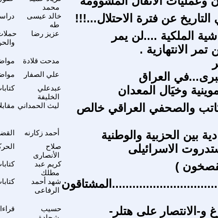
 وعمليات الأنفال المشؤومة
محمد
التاريخ عن فترة الاحتلال...!!!
خالد عيسى
دراسا
طه
شية الملكية ....لن يمر
عزيز رضا
حملات
والحر
 تمر الانتهازية .
ر
مدحت قلادة
مواضي
برى...في العراق
علي الصفار
مواضي
موينية وخيَال المعدان
عبدعلي
كتابا
الخليفة
كاتب والصحفي العراقي خالص
ليث الحمداني
مقابل
دية بين الحزبية والوطنية
أحمد زكارنه
القضي
تدروت الاسرائيلى
صلاح
الحركة
الأنصارى
قصخون )
كريم عبد
كتابا
مطلك
................................المشتاقون
شهد أحمد
كتابا
الرفاعى
غ و-الانتصار على هتلر-
حسيب
قراءا
شحادة