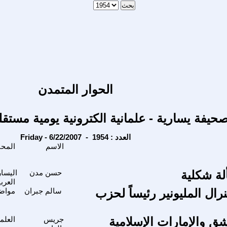
الحوار المتمدن
حيفة يسارية - علمانية الكترونية يومية مستقل
Friday - 6/22/2007 - العدد : 1954
الاسم
المحاور
ة شكلية
حسن مدن
اليسار
العربي
رال المليونير رئيساً لحزب
سالم جبران
مواضي
ق والإمارات الإسلامية
جريس
العلم