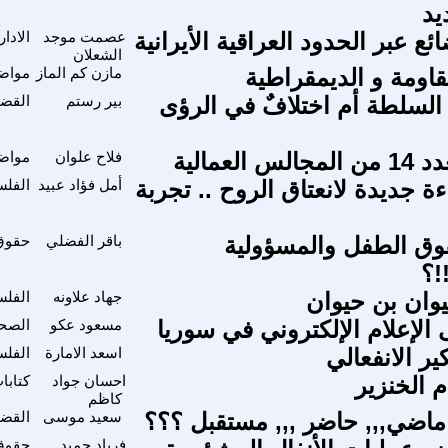
يد
ئع عبر الحدود العراقية الأيرانية
عصمت موجد
الادار
الشعلان
قاومة و الديمقراطية
مازن كم الماز
مواضي
لسلطة أم اختلافٌ في الرؤى
بير رستم
القضي
 العمالية
فلاح علوان
مواضي
ة جديدة لانعتاق الروح .. تجربة
أمل فؤاد عبيد
الفلس
وق الطفل والمسؤولية
باقر الفضلي
حقوق 
!؟
يوان بن حيوان
جهاد علاونه
الفلس
 الإعلام الإلكتروني في سوريا
مسعود عكو
الصحا
ر الانفعالي
اسعد الامارة
الفلس
م الخنزير
احسان جواد
كتابا
كاظم
 ماضي,,, حاضر ,,, مستقبل ؟؟؟
سعيد موسى
القضي
فرياد حميد
حقوق 