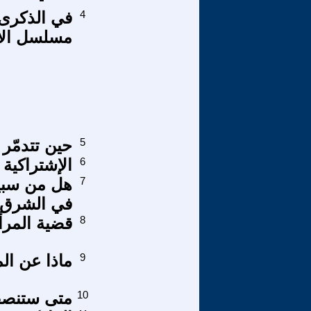
4
في الذكرى ا
مسلسل الاغ
5
حين تتدمّر ال
6
الإشتراكية ا
7
هل من سبيل
في الشرق 
8
قضية المرأة
9
ماذا عن الم
10
متى ستنصف 