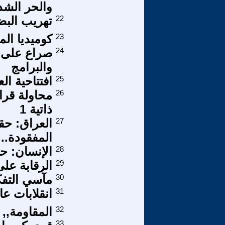
والحر الشد
22
تهريب البضا
23
كوميديا الم
24
صراع على ا
والبرامج
25
افتتاحية العدد 14 من المجالس
26
محاولة قراء
ذاتية 1
27
العراق: حق
المفقودة..!
28
الإنسان: ح
29
الرقابة على
30
مآسي التفكي
31
انقلابات عا
32
المقاومة,,
33