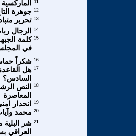
11
الماركسية 
12
جوهرة التاج
13
تحرير متبا
14
الرجال ربا
15
كلمة الجبه
في المجلس
16
شكراً حما
17
هل القاعد
السادس؟
18
النص الرشد
المعاصرة
19
انحدار امني
20
محمد وآيات
21
شر البلية 
العراقي بسب