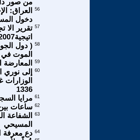
من صور دار
56
العراق: الإ
دخول المسا
57
تقرير الا ت
اتيجية2007
58
( دول الجو
الموت في ا
59
المعارضة ال
60
إلى نوري ا
الوزارات غر
1336
61
مرايا السجن
62
ساعات بين
63
الشفاعة ال
المسيحي
64
دع معرفة ا