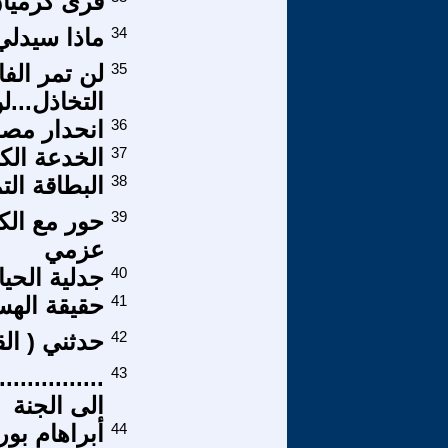
قرى كرميان
34
ماذا سيدلي 
35
لن تمر الفا
التخاذل...لن
36
انحدار مص
37
الخدعة الك
38
البطاقة الت
39
حور مع ال
عزمي
40
جدلية الحيا
41
حقيقة الهس
42
حدثني ( ال
43
..............
الى الجنة
44
أبراهام بور