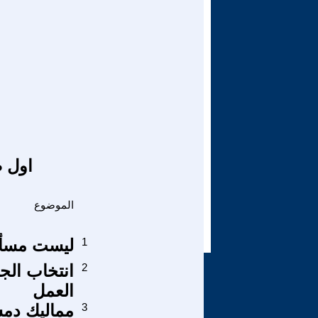
اول ص
الموضوع
1
ليست مسأل
2
انتخاب الجن
العمل
3
مماليك دمش