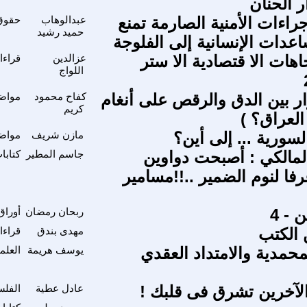
 الحنان
جراءات الأمنية الصارمة تمنع
عبدالوهاب
حقوق 
حميد رشيد
عدات الإنسانية إلى الفلوجة
جاهات الا قتصادية الا ستر
عزالدين
قراءا
اللواج
ار بين الدق والرقص على أنغام
كفاح محمود
مواضي
كريم
لعراق؟ )
سورية ... إلى أين؟
مازن شريف
مواضي
لمالكي : أصبحت دواوين
جاسم المطير
كتابا
فا لنوم الضمير ..!!مسامير
 - 4
ربحان رمضان
أوراق
 الكتب
مهدى بندق
قراءا
محمدية والامتداد العقدي
يوسف هريمة
العلم
لآخرين تشرق فى قلبك !
عادل عطية
الفلس