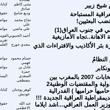
شيخ زبير
مثنى كاظم
كتابا
صادق
راقية المستباحة
وديع شامخ
حقوق 
غضب البعثيين!
نجاح محمد
مواضي
علي
ي في جنوب العراق(1)
علي ماضي
مواضي
الاهانة..تجاه الأمازيغية
أحمد الخنبوبي
القومي
تقرير
 بئر الأكاذيب والافتراءات الذي
مجدي جورج
العلم
 النظامُ
حسام محمود
مواضي
فهمي
نكابر
عادل بن
مواضي
حمزة
ملاحظة انتخابات 2007 بالمغرب بين
السعدي
اليسا
مصطفى
دولية والمقتضيات الوطنية2
اميها حراميها ) الفدرالية
كوهر يوحنان
كتابا
عوديش
لديمقراطية العراقية الجديدة !!!
ير العمل العراقي...اشد ايلاما
عبد الله
حقوق 
الاعظمي