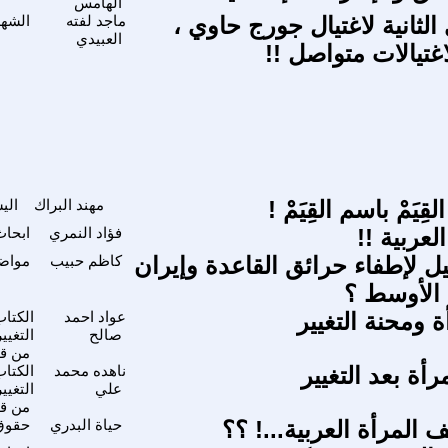
الهامس
لثانية لاغتيال جورج حاوي ،
ماجد لفته
الشهد
العبيدي
تيالات متواصل !!
قِيَمْ باسم القِيَمْ !
مهند البراك
الي
لعربية !!
فؤاد النمري
ابحاث
 لإطفاء حرائق القاعدة وإيران
كاظم حبيب
مواضي
الأوسط ؟
 ومحنة التغيير
عواد احمد
صالح
التغيي
من قي
رأة بعد التغيير
ناهده محمد
علي
التغيي
من قي
المرأة العربية...! ؟؟
حياة البدري
حقوق 