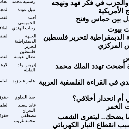
والحزب في فكر فهد ونهجه
رسميه محمد
ابحاث
 الأمريكية
نبيل عودة
المجت
دل بين حماس وفتح
أحمد
القضي
الخميسي
ت بيوت
رحاب الهندي
العلا
ة الديمقراطية لتحرير فلسطين
الجبهة
القضي
الديمقراطية
 المركزي
لتحرير
فلسطين
س
نضال نعيسة
القضي
ة أضحت تهدد الملك محمد
إدريس ولد
الاره
القابلة
ي في القراءة الفلسفية العربية
عامر عبد زيد
الفلس
 أم انحدار أخلاقي؟
صبا النداوي
حقوق 
 الخمر
عايد سعيد
العلم
السراج
ما يضحك.. ليتعرى الشعب
مصطفى
حقوق 
محمد غريب
ب انقطاع التيار الكهربائي