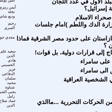
لبلد الاول في عدد اللجان
امين يون
ة إسرائيل؟
أيمن رمزي
نخلة
صحراء الاسلام
وديع شامخ
رة الدك واللطم )امام جلسات
رحيم
السري
زاستان على حدود مصر الشرقية فماذا
مجدي جو
 ؟
تاج إلى قرارات دولية، بل قوات!
سعيد علم
الدين
على سامراء
هادي
الحسيني
الى سامراء
عزيز
الدفاعي
 الشخصية العراقية
سلمان
محمد
شناوة
يحيى الشي
زامل
الحركات التحررية ...ماالذي
عماد صلاح
الدين