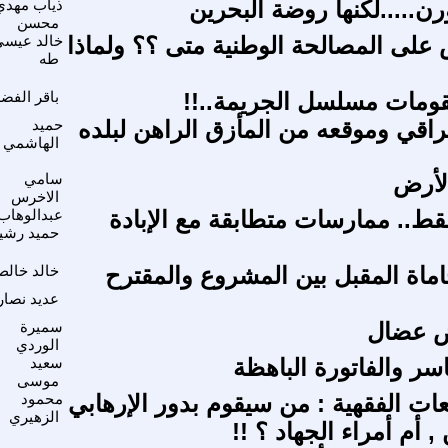
رن.....لكنها روضة البحرين
ذياب مهدي
محسن
لى المصالحة الوطنية متى ؟؟ ولماذا
خالد عيس
طه
قومات مسلسل الجريمة..!!
باقر الفض
راقي وموقعه من المأزق الراهن لبلده
حميد
الهاشمي
لأرض
سامي
الاخرس
فقط.. ممارسات متطابقة مع الإبادة
عبدالوهاب
حميد رشي
اماة المقبل بين المشروع والمقترح
خالد خال
عديد نصار
ض عضال
سميرة
الوردي
سر والفاتورة الباهظة
سعيد
موسى
ات الفقهية : من سيقوم بدور الإرهابي
محمود
الزهيري
, أم أمراء الجهاد ؟ !!