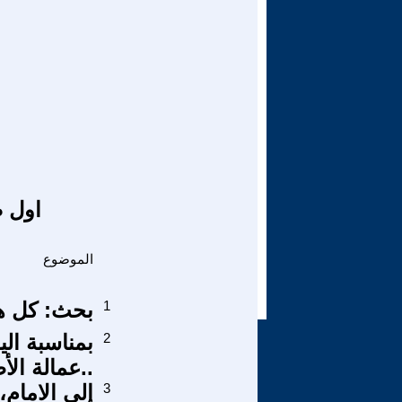
اول ص
الموضوع
1
بحث: كل هؤ
2
بمناسبة ال
..عمالة ال
3
إلى الامام،