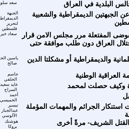
الس البلدية في العراق
سعد سلوم
عن الجبهتين الديمقراطية والشعبية
الجبهة
الديمقراطي
سطين
لتحرير
فلسطين
وضى المفتعلة مرر مجلس الامن قرار
سعاد خير
تلال العراق دون طلب موافقة حتى
مانية والديمقراطية أو مشكلتا الدين
ياسين الحا
صالح
ة العراقية الوطنية
جاسم
الحلفي
وة وكيف حصلت لمحمد
عايد سعيد
السراج
ل
أحمد
الخميسي
ت استنكار الجرائم والمهمات المؤملة
تيسير
عبدالجبار
ة
الآلوسي
-القتل الشريف- مرةً أخرى
هوشنك
بروكا