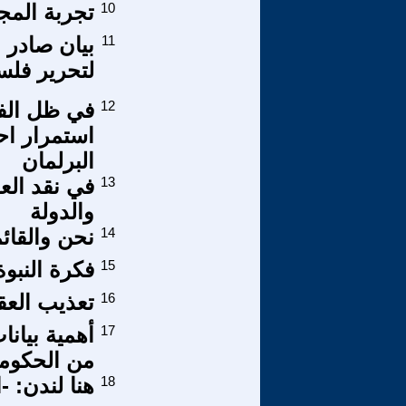
10
تجربة المج
11
بيان صادر 
لتحرير فل
12
في ظل الف
استمرار اح
البرلمان
13
في نقد العل
والدولة
14
نحن والقائم
15
فكرة النب
16
تعذيب العق
17
أهمية بيانا
من الحكوم
18
هنا لندن: 