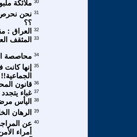
30
ملائكة ملبو
31
نحن نحرص ع
؟؟
32
العراق : م
33
المثقف الع
34
محاصصة ا
35
إنها كانت 
الجماعية!!
36
قانون المح
37
غباء يتجدد
38
اليأس مر
39
الرهان الخا
40
عن المراجع
أمراء الأمن 