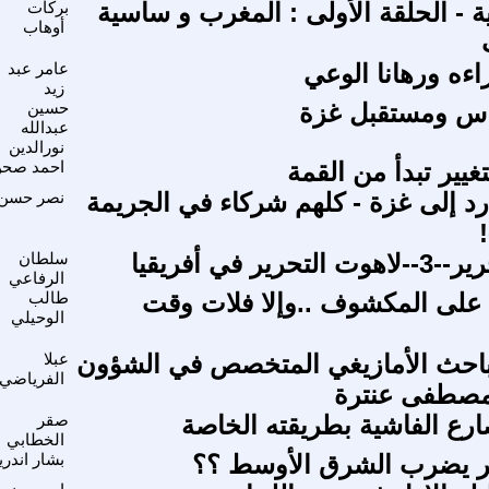
ة - الحلقة الأولى : المغرب و ساسية
بركات
أوهاب
اءه ورهانا الوعي
عامر عبد
زيد
اس ومستقبل غزة
حسين
عبدالله
نورالدين
يير تبدأ من القمة
احمد صح
ارد إلى غزة - كلهم شركاء في الجريمة
نصر حسن
ير في أفريقيا
سلطان
الرفاعي
على المكشوف ..وإلا فلات وقت
طالب
الوحيلي
باحث الأمازيغي المتخصص في الشؤون
عبلا
الفرياضي
 مصطفى عنترة
رع الفاشية بطريقته الخاصة
صقر
الخطابي
ر يضرب الشرق الأوسط ؟؟
بشار اندري