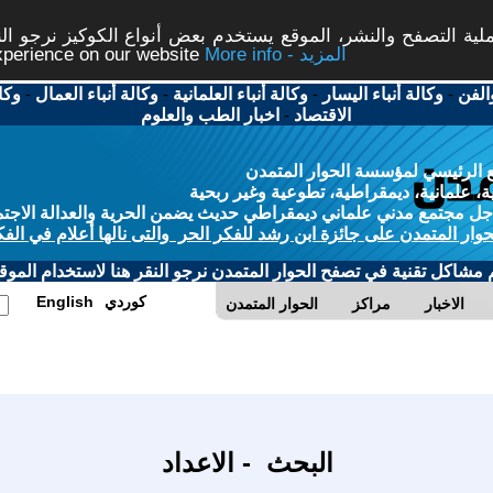
ة التصفح والنشر، الموقع يستخدم بعض أنواع الكوكيز نرجو النق
More info - المزيد
experience on our website
الفن
-
وكالة أنباء اليسار
-
وكالة أنباء العلمانية
-
وكالة أنباء العمال
-
وكا
الاقتصاد
-
اخبار الطب والعلوم
 الرئيسي لمؤسسة الحوار المتمدن
، علمانية، ديمقراطية، تطوعية وغير ربحية
ل مجتمع مدني علماني ديمقراطي حديث يضمن الحرية والعدالة الاجتم
حوار المتمدن على جائزة ابن رشد للفكر الحر والتى نالها أعلام في الفك
م مشاكل تقنية في تصفح الحوار المتمدن نرجو النقر هنا لاستخدام الموقع
كوردي
English
الاخبار
مراكز
الحوار المتمدن
البحث - الاعداد