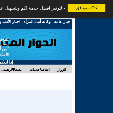
موافق - OK
لتوفير افضل خدمة لكم ولتسهيل عملي
أخبار عامة
-
وكالة أنباء المرأة
-
اخبار الأدب و
الموقع
يسارية
"من أج
حاز ال
إذا لديك
الزوار
اضافة/خدمات
بحث/الارشيف