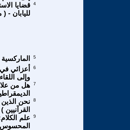
4
قضايا الاس
لليابان - ( مايو
5
الماركسية ا
6
أعزائي في 
وإلى اللقا
7
هل من علاق
الديمقراطي
8
نحن الذين 
القرآنيين ) 3
9
علم الكلام:
المحسوس