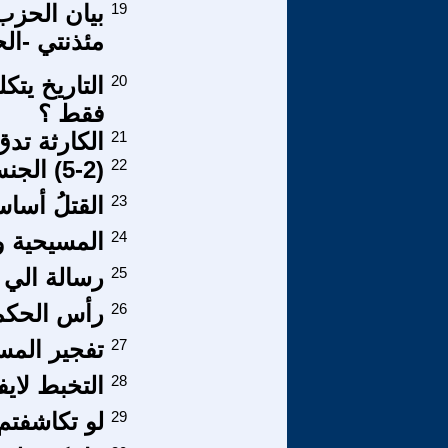
19
بيان الحزب
مئذنتي -ال
20
فقط ؟
21
الكارثة تد
22
(5-2) الجنس في مجتمع يثرب ...؟
23
القتلُ أساسُ
24
المسيحية و
25
رسالة الي
26
رأس الحكم
27
تفجير المس
28
التخبط لاي
29
لو تكاشفتم 