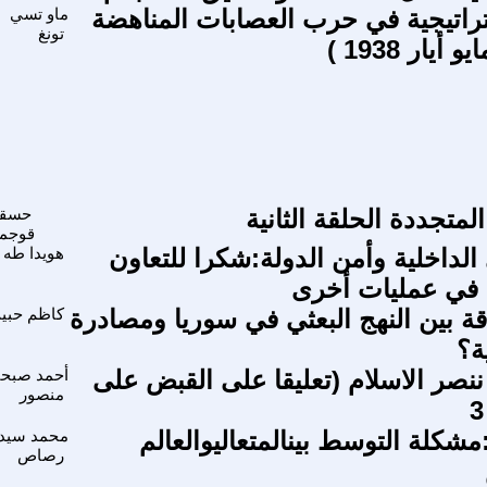
تراتيجية في حرب العصابات المناهضة
ماو تسي
تونغ
 أيار 1938 )
لمتجددة الحلقة الثانية
حسقي
قوجم
الداخلية وأمن الدولة:شكرا للتعاون
هويدا طه
ء في عمليات أخرى
ة بين النهج البعثي في سوريا ومصادرة
كاظم حبي
ة؟
ننصر الاسلام (تعليقا على القبض على
أحمد صبح
منصور
مشكلة التوسط بينالمتعاليوالعالم
محمد سيد
رصاص