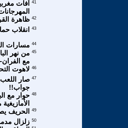
41
آفات مغربي
المهرجانات
42
ظاهرة القر
43
انقلاب حم
44
مسارات التغ
45
من نهر الب
مع الفران-!
46
لاهوت التحرير--3--لاهوت التحر
47
صار اللعب 
جواب!!
48
حوار مع ال
الأمازيغية
49
الحريف يصا
50
زلزال مدم