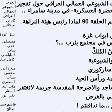
 الشيوعي العمالي العراقي حول تفجير
الحزب
الشيوعي
حضرة العسكرية- في مدينة سامراء ..
العمالي
العراقي
التاريخ يتكلم الحلقة 90 لماذا رئيس هيئة النزاهة
كاترين
ميخائيل
ق ابواب غزة
نبيل عودة
مصطفى
حقي
 المُلكْ
شاكر
النابلسي
الشيوعية
كامل عبا
 ساركوزي
صلاح الدين
محسن
ة ورأس الحية
نشأت
المصري
اجد والاضرحة المقدسة جريمة لاتغتفر
مؤيد عبد
الستار
في بالغرض
تقي الوزا
...ما تدافنتم !
قاسم حسي
صالح