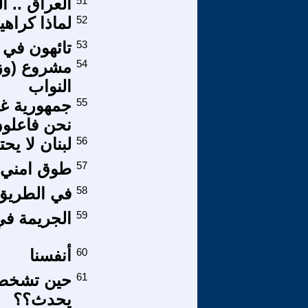
51
العراق .. ا
52
لماذا كراهي
53
تائهون في 
54
مشروع (وزا
النواب
55
جمهورية غا
نحن فاعلون
56
لبنان لا يح
57
طوق امني 
58
في الطريق 
59
الجريمة في
60
أنفسنا
61
حين تشخصن 
يحدث؟؟