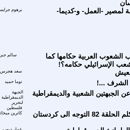
سان
 لمصير -العمل- و-كديما-
برهوم جراي
الشعوب العربية حكامها كما
سالم جبر
عب الإسرائيلي حكامه؟!
لعيش
سعد هجرس
الشرف ...!
توما حميد
عن الجبهتين الشعبية والديمقراطية
الجبهة
الديمقراطية
لتحرير
فلسطين
التارريخ يتكلم الحلقة 82 التوجه الى كردستان
كاترين ميخائ
عمار ديوب