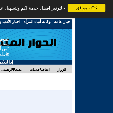
موافق - OK
لتوفير افضل خدمة لكم ولتسهيل عملي
أخبار عامة
-
وكالة أنباء المرأة
-
اخبار الأدب و
الموقع
يسارية
"من أج
حاز ال
إذا لديك
الزوار
اضافة/خدمات
بحث/الارشيف