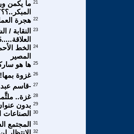
21
ما يكمن ور
المبكر..؟؟
22
هجرة العمال
23
النقابة / ا
العلاقة.....15
24
الخط الأحمر
المصير
25
ها هو سارك
26
غزوة بمها!!
27
-قاسم عبد ا
28
غزة.. ملثّ
29
بدون عنوان
30
الصناعات ال
31
المجتمع ال
32
الإنتظار لن