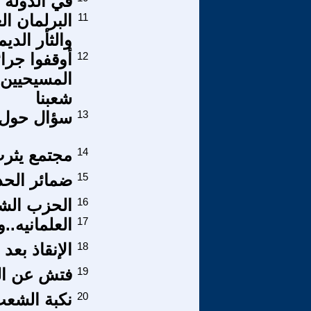
في الدولة ا
11
البرلمان ا
والثأر الد
12
أوقفوا جرائ
المسيحيين و
شعبنا
13
سؤال حول ا
14
مجتمع يثرب 
15
ضمائر الحدا
16
الحزب الش
17
العلمانيه..
18
الإنقاذ بعد 18 عاما...وقفة وخواطر تاريخية
19
فتش عن العق
20
نكبة الشعب