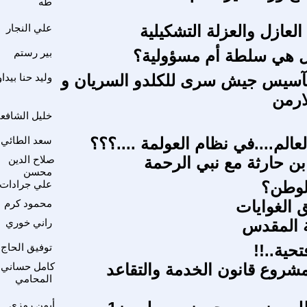
طه
العازل والعزلة التشكيلية
علي النجار
هل هي سلطة أم مسؤولية؟
بير رستم
تآسيس جيش سرى للكلدو السريان و
وليد حنا بيداو
ارمن
خليل الشافع
الم....في نظام العولمة ....؟؟؟
سعد الطائي
بن حارثة مع نبي الرحمة
صلاح الدين
محسن
لوطن؟
علي جرادات
ق الغوايات
محمود كرم
ة المقدس
راني خوري
تحية..!!
توفيق الحاج
شروع قانون الخدمة والتقاعد
كامل حساني
المحامي
أيمن رمزي