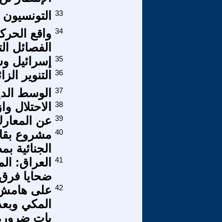
33
التونسيون 
34
واقع الحركة
الفصائل ال
35
إسرائيل وس
36
التنوير الز
37
الوسط الد
38
الاحتلال و
39
عن المعارك 
40
مشروع بقانو
الجنائية بم
41
العراق: الم
ضحايا فرق
42
على هامش ا
المكي وبعد
بات ضرورة 