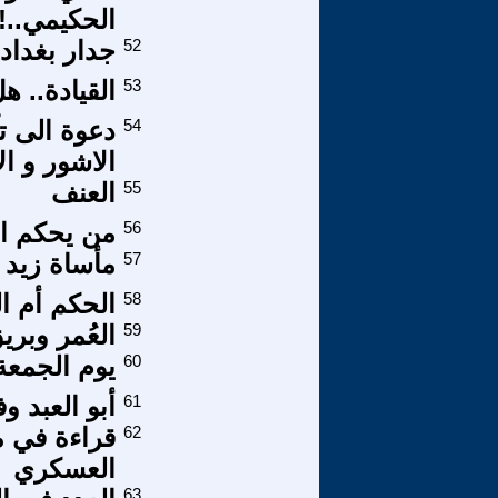
الحكيمي..!
52
جدار بغداد 
53
القيادة.. 
54
دعوة الى 
الاشور و ال
55
العنف
56
من يحكم الع
57
مأساة زيد 
58
الحكم أم ا
59
العُمر وبري
60
يوم الجمع
61
أبو العبد وف
62
قراءة في م
العسكري
63