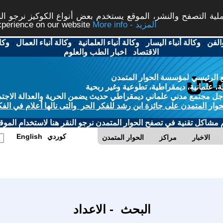
ة التصفح والنشر، الموقع يستخدم بعض أنواع الكوكيز نرجو النق
More info - المزيد
experience on our website
الفن
-
وكالة أنباء اليسار
-
وكالة أنباء العلمانية
-
وكالة أنباء العمال
-
وكا
الاقتصاد
-
اخبار الطب والعلوم
 الرئيسي لمؤسسة الحوار المتمدن
، علمانية، ديمقراطية، تطوعية وغير ربحية
ل مجتمع مدني علماني ديمقراطي حديث يضمن الحرية والعدالة الاجتم
حوار المتمدن على جائزة ابن رشد للفكر الحر والتى نالها أعلام في الفك
م مشاكل تقنية في تصفح الحوار المتمدن نرجو النقر هنا لاستخدام الموقع
كوردي
English
الاخبار
مراكز
الحوار المتمدن
البحث - الاعداد