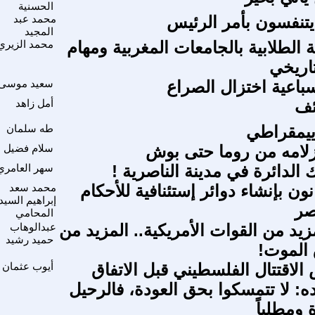
الحسنية
يتنفسون بأمر الرئيس
محمد عبد
المجيد
 الطلابية بالجامعات المغربية ومهام
محمد الزيري
تاريخي
باعية اختزال الصراع
سعيد موسى
ائف
أمل زاهد
ييمقراطي
طه سلمان
ازلامه من روما حتى بوش
سلام فضيل
الدائرة في مدينة الناصرية !
سهر العامري
ن بإنشاء دوائر إستئنافية للأحكام
محمد سعد
إبراهيم السيد
صر
المحامي
زيد من القوات الأمريكية.. المزيد من
عبدالوهاب
حميد رشيد
 الموت!
لاقتتال الفلسطيني قبل الاتفاق
أيوب عثمان
ه: لا تتمسكوا بحق العودة، فالرحيل
ومطلباً