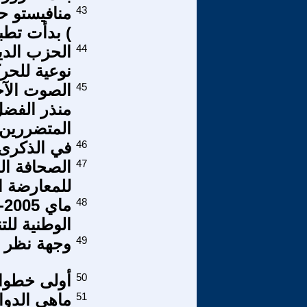
43
منافيستو حا
) بدأت تطب
44
الحزب الدي
نوعية للحرك
45
الصوت الآخ
منذر الفضل
المتضررين 
46
في الذكرى 59 للنكب
47
الصحافة ا
للمعارضة ا
48
الوطنية للت
49
وجهة نظر 
50
أولى خطوات
51
ماهي الدواف