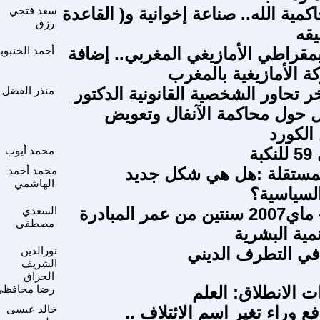
كمية الله.. صناعة إخوانية و( القاعدة
سعد فتحي
رزق
يقه
مقراطي الأمازيغي المغربي.. إضافة
أحمد الخنبوب
ة الأمازيغية بالمغرب
ر تحاور الشخصية القانونية الدكتور
منذر الفضل
 حول محاكمة الآنفال وتعويض
الكورد
ة
محمد أيوب
لمستقلة :هل هي شكل جديد
محمد أحمد
الهاشمي
لسياسية؟
ماي 2005- ماي2007 سنتين من عمر المبادرة
السعدي
مصطفى
نمية البشرية
في التطرف الديني
نورالدين
الشريف
الحراق
 الانطلاق: العلم
رضا محافظي
ع وراء تغير اسم الائتلاف ..
خالد عيسى