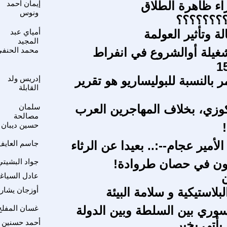
اء ظاهرة الطلاق
إيمان أحمد
ونوس
؟؟؟؟؟؟؟؟
ة وتأثير العولمة
أمياي عبد
المجيد
لشغيلة أوالشروع في انفراط
محمد الحنف
 بالنسبة للبوليساريو هو تقرير
إدريس ولد
القابلة
وزي، بخلاف المهاجرين العرب
سلمان
مصالحة
حسين ديبان
لأمير عجام--:.. بعيدا عن الرثاء
جاسم العايف
َمون في حصان طروادة!
جواد البشيتي
عادل السياغ
بلاستيكية و سلامة البيئة
أوزجان يشار
سوري بين السلطة وبين الدولة
غسان المفلح
 يأتي بخير
أحمد حسنين