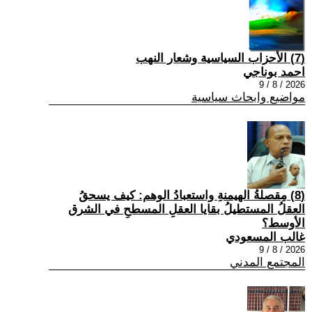
(7) الأحزاب السياسية وشعار النهب
احمد بوناجي
2026 / 8 / 9
مواضيع وابحاث سياسية
(8) مِقصلةُ الهيمنةِ واستعبادُ الوهم: كيف يسحقُ
العقلُ المستطيلُ بقايا العقلِ المسطحِ في الشرق
الأوسط؟
غالب المسعودي
2026 / 8 / 9
المجتمع المدني