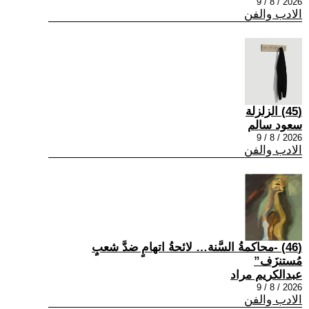
2026 / 8 / 9
الادب والفن
(45) الزلزلة
سعود سالم
2026 / 8 / 9
الادب والفن
(46) -محاكمةُ السَّنة… لائحةُ اتهامٍ ضدَّ شعبٍ
مُستنزَف”
عبدالكريم مراد
2026 / 8 / 9
الادب والفن