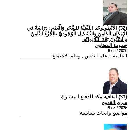
(32) الْأَنْطُولُوجْيَا التِّقْنِيَّةُ لِلسِّحْرِ وَالْعَدَمِ: دِرَاسَةٌ فِي
الْإِمْكَانِ الْكَامِنِ وَالتَّشْكِيلِ الْوُجُودِيِّ -الجُزْءُ الثَّامِنُ
وَالسِّتُّونَ بَعْدَ الثَّلَاثِمِائَةِ-
حمودة المعناوي
2026 / 8 / 9
الفلسفة ,علم النفس , وعلم الاجتماع
(33) اتفاقية مكة للدفاع المشترك
سري القدوة
2026 / 8 / 9
مواضيع وابحاث سياسية