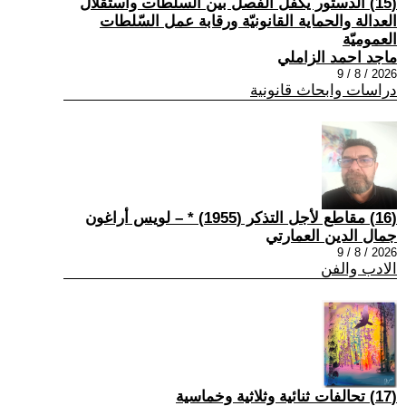
(15) الدستور يكفل الفصل بين السلطات واستقلال
العدالة والحماية القانونيّة ورقابة عمل السّلطات
العموميّة
ماجد احمد الزاملي
2026 / 8 / 9
دراسات وابحاث قانونية
(16) مقاطع لأجل التذكر (1955) * – لويس أراغون
جمال الدين العمارتي
2026 / 8 / 9
الادب والفن
(17) تحالفات ثنائية وثلاثية وخماسية