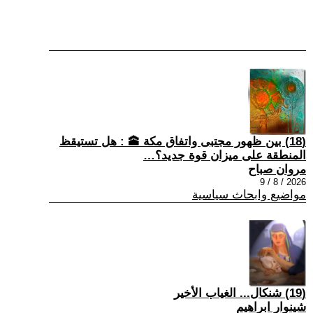
(18) بين ظهور مجتبى واتفاق مكة 🕋 : هل تستيقظ
المنطقة على ميزان قوة جديد؟…
مروان صباح
2026 / 8 / 9
مواضيع وابحاث سياسية
(19) شنكال... الغياب الأخير
شينوار ابراهيم