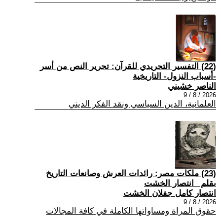
(22) التفسير التجريدي للقرآن: تحرير النص من أسر
-أسباب النزول- التاريخية
الناصر خشيني
2026 / 8 / 9
العلمانية، الدين السياسي ونقد الفكر الديني
(23) ملكات مصر: رائدات العرش وصانعات التاريخ
بقلم _انتصار الخشت
انتصار كامل جفلان الخشت
2026 / 8 / 9
حقوق المراة ومساواتها الكاملة في كافة المجالات