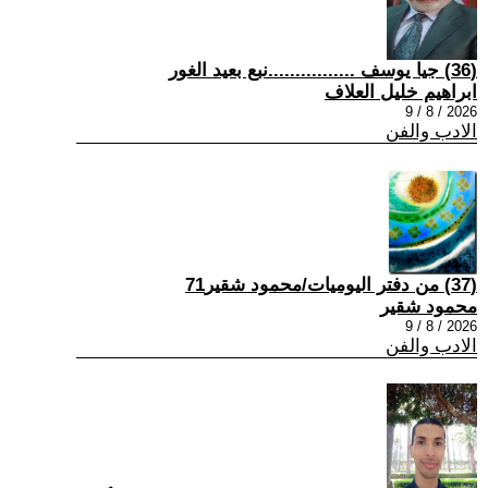
(36) جيا يوسف ................نبع بعيد الغور
ابراهيم خليل العلاف
2026 / 8 / 9
الادب والفن
(37) من دفتر اليوميات/محمود شقير71
محمود شقير
2026 / 8 / 9
الادب والفن