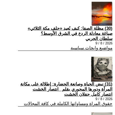
(30) مظلة الصفا: كيف يُعيد «حلف مكة الثلاثي»
صياغة معادلة الردع في الشرق الأوسط؟
سلطان الحربي
2026 / 8 / 9
مواضيع وابحاث سياسية
(31) نبض الحياة وصانعة الحضارة: إطلالة على مكانة
المرأة ودورها المحوري بقلم _انتصار الخشت
انتصار كامل جفلان الخشت
2026 / 8 / 9
حقوق المراة ومساواتها الكاملة في كافة المجالات