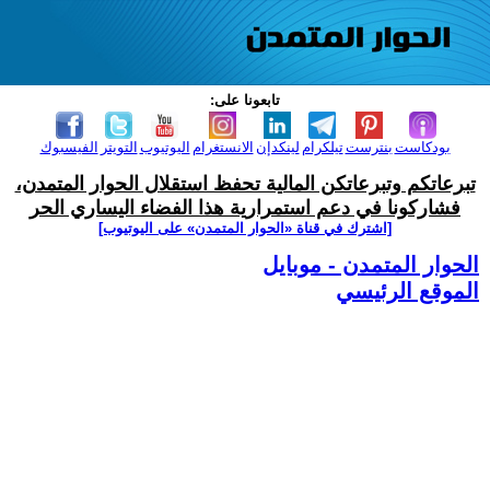
تابعونا على:
بودكاست
بنترست
تيلكرام
لينكدإن
الانستغرام
اليوتيوب
التويتر
الفيسبوك
تبرعاتكم وتبرعاتكن المالية تحفظ استقلال الحوار المتمدن،
فشاركونا في دعم استمرارية هذا الفضاء اليساري الحر
[اشترك في قناة ‫«الحوار المتمدن» على اليوتيوب]
الحوار المتمدن - موبايل
الموقع الرئيسي