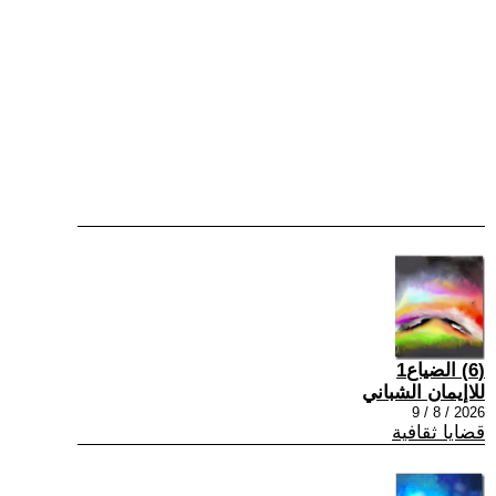
(6) الضياع1
للاإيمان الشباني
2026 / 8 / 9
قضايا ثقافية