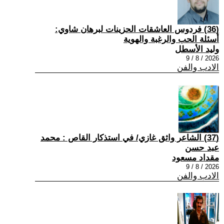
(36) فردوس العاشقات الحزينات لبرهان شاوي:
أسئلة الحب والرغبة والهوية
وليد الأسطل
2026 / 8 / 9
الادب والفن
(37) الشاعر واثق غازي/ في استذكار القاص : محمد
عبد حسن
مقداد مسعود
2026 / 8 / 9
الادب والفن