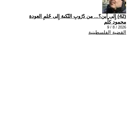
(42) إِلى أين؟... من دُرُوبِ النّكبة إِلى حُلمِ العودة
محمود كلّم
2026 / 8 / 9
القضية الفلسطينية