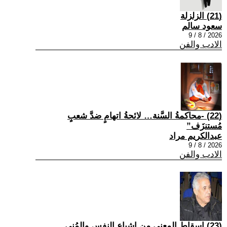
(21) الزلزلة
سعود سالم
2026 / 8 / 9
الادب والفن
(22) -محاكمةُ السَّنة… لائحةُ اتهامٍ ضدَّ شعبٍ
مُستنزَف”
عبدالكريم مراد
2026 / 8 / 9
الادب والفن
(23) إسقاط المعنى من إشباع النفس والمُنى