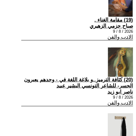
(19) مقامة الغناء .
صباح حزمي الزهيري
2026 / 8 / 9
الادب والفن
(20) كثافة الترميز..و بلاغة اللغة في - وحدهم يعبرون
الجسر- للشاعر التونسي البشير عبيد
ناصر ابو زيد
2026 / 8 / 9
الادب والفن