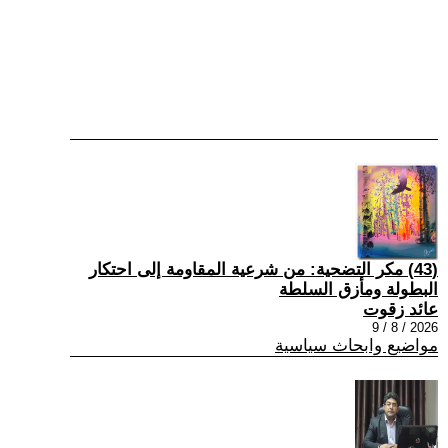
(43) مكر التضحية: من شرعية المقاومة إلى احتكار
البطولة ومأزق السلطة
عائد زقوت
2026 / 8 / 9
مواضيع وابحاث سياسية