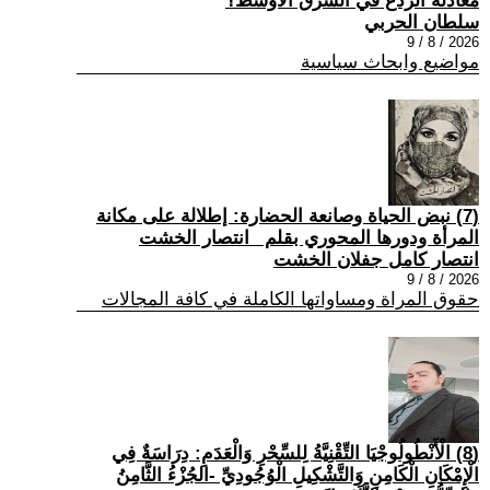
معادلة الردع في الشرق الأوسط؟
سلطان الحربي
2026 / 8 / 9
مواضيع وابحاث سياسية
(7) نبض الحياة وصانعة الحضارة: إطلالة على مكانة
المرأة ودورها المحوري بقلم _انتصار الخشت
انتصار كامل جفلان الخشت
2026 / 8 / 9
حقوق المراة ومساواتها الكاملة في كافة المجالات
(8) الْأَنْطُولُوجْيَا التِّقْنِيَّةُ لِلسِّحْرِ وَالْعَدَمِ: دِرَاسَةٌ فِي
الْإِمْكَانِ الْكَامِنِ وَالتَّشْكِيلِ الْوُجُودِيِّ -الجُزْءُ الثَّامِنُ