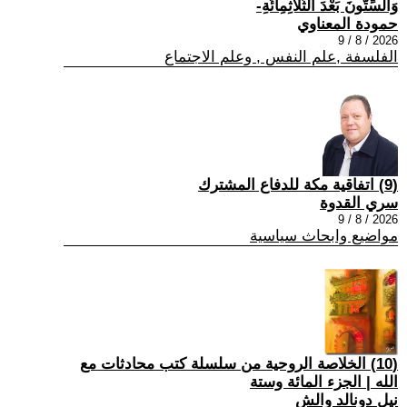
وَالسِّتُّونَ بَعْدَ الثَّلَاثِمِائَةِ-
حمودة المعناوي
2026 / 8 / 9
الفلسفة ,علم النفس , وعلم الاجتماع
(9) اتفاقية مكة للدفاع المشترك
سري القدوة
2026 / 8 / 9
مواضيع وابحاث سياسية
(10) الخلاصة الروحية من سلسلة كتب محادثات مع
الله | الجزء المائة وستة
نيل دونالد والش