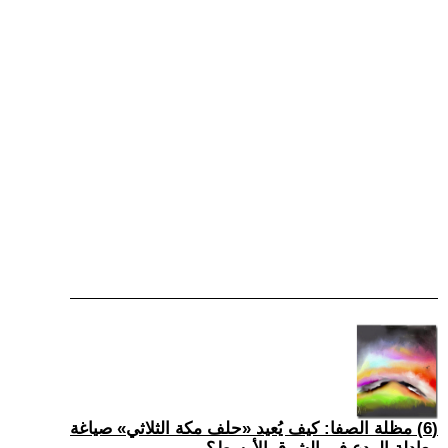
(6) مظلة الصفا: كيف يُعيد «حلف مكة الثلاثي» صياغة