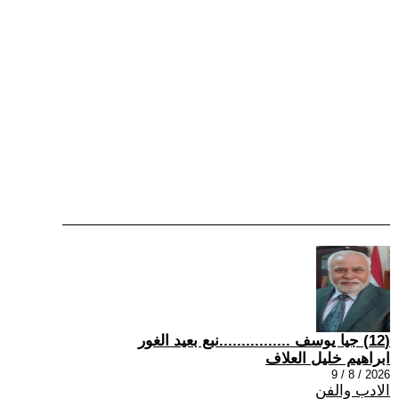
(12) جيا يوسف ................نبع بعيد الغور
ابراهيم خليل العلاف
2026 / 8 / 9
الادب والفن