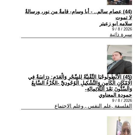
(44) عصام سالم.. - أبا وسام- قامةٌ من نور، ورسالةٌ
لا تموت
سلامه ابو زعيتر
2026 / 8 / 9
سيرة ذاتية
(45) الْأَنْطُولُوجْيَا التِّقْنِيَّةُ لِلسِّحْرِ وَالْعَدَمِ: دِرَاسَةٌ فِي
الْإِمْكَانِ الْكَامِنِ وَالتَّشْكِيلِ الْوُجُودِيِّ -الجُزْءُ السَّابِعُ
وَالسِّتُّونَ بَعْدَ الثَّلَاثِمِائَةِ-
حمودة المعناوي
2026 / 8 / 9
الفلسفة ,علم النفس , وعلم الاجتماع