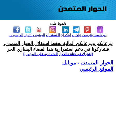
تابعونا على:
بودكاست
بنترست
تيلكرام
لينكدإن
الانستغرام
اليوتيوب
التويتر
الفيسبوك
تبرعاتكم وتبرعاتكن المالية تحفظ استقلال الحوار المتمدن،
فشاركونا في دعم استمرارية هذا الفضاء اليساري الحر
[اشترك في قناة ‫«الحوار المتمدن» على اليوتيوب]
الحوار المتمدن - موبايل
الموقع الرئيسي