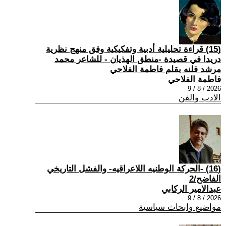
(15) قراءة تحليلية أدبية وتفكيكية وفق منهج نظرية
دريدا في قصيدة -منطق الهذيان - للشاعر محمد
مرشد فلنه بقلم فاطمة الفلاحي
فاطمة الفلاحي
2026 / 8 / 9
الادب والفن
(16) -الحركة الوطنيه اللاعراقيه- والفشل التاريخي
الفاضح/2
عبدالامير الركابي
2026 / 8 / 9
مواضيع وابحاث سياسية