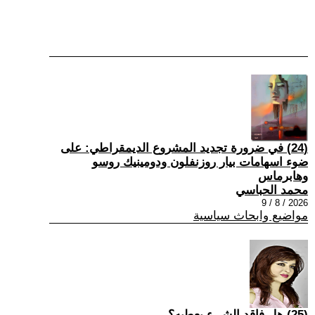
(24) في ضرورة تجديد المشروع الديمقراطي: على
ضوء اسهامات بيار روزنفلون ودومينيك روسو
وهابرماس
محمد الحباسي
2026 / 8 / 9
مواضيع وابحاث سياسية
(25) هل فاقد الشيء يعطيه؟