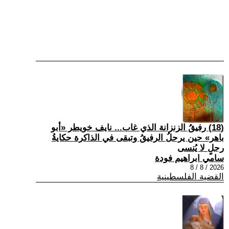
(18) رفيقُ الزنزانة الذي غاب... نايف خويطر «أبو
باهر» حين يرحلُ الرفيقُ وتبقى في الذاكرة حكايةُ
رجلٍ لا يُنسى
سامي ابراهيم فودة
2026 / 8 / 8
القضية الفلسطينية