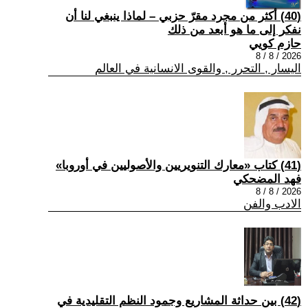
(40) أكثر من مجرد مقرّ حزبي – لماذا ينبغي لنا أن
نفكر إلى ما هو أبعد من ذلك
حازم كويي
2026 / 8 / 8
اليسار , التحرر , والقوى الانسانية في العالم
(41) كتاب «معارك التنويريين والأصوليين في أوروبا»
فهد المضحكي
2026 / 8 / 8
الادب والفن
(42) بين حداثة المشاريع وجمود النظم التقليدية في