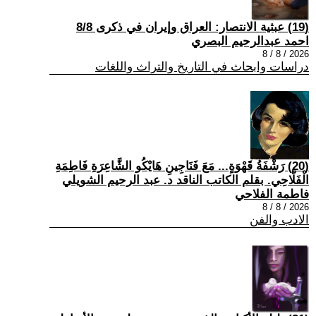
(19) عبثية الانتصار: العراق وإيران في ذكرى 8/8
احمد عبدالرحيم البصري
2026 / 8 / 8
دراسات وابحاث في التاريخ والتراث واللغات
(20) رَشْفَةُ قَهْوَةٍ... مَعَ فَنَاجِينِ هَايْكُو الشَّاعِرَةِ فَاطِمَةِ
الْفَلَّاحِي. بقلم الكاتب الناقد د. عبد الرحيم الشويلي
فاطمة الفلاحي
2026 / 8 / 8
الادب والفن