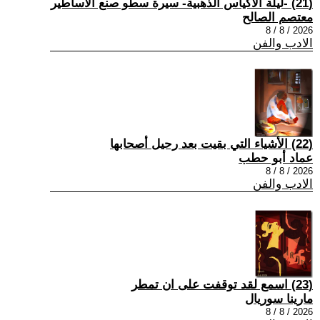
(21) -ليلة الأكياس الذهبية- سيرة سطو صنع الأساطير
معتصم الصالح
2026 / 8 / 8
الادب والفن
(22) الأشياء التي بقيت بعد رحيل أصحابها
عماد أبو حطب
2026 / 8 / 8
الادب والفن
(23) اسمع لقد توقفت على ان تمطر
مارينا سوريال
2026 / 8 / 8