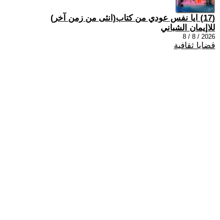
(17) ايا نفس عودي من كتاب(انثى من زمن آخر)
للاإيمان الشباني
2026 / 8 / 8
قضايا ثقافية