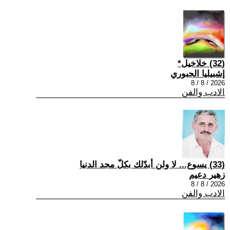
(32) خلاخيل*
إشبيليا الجبوري
2026 / 8 / 8
الادب والفن
(33) يسوع... لا ولن أبدّلك بكلّ مجد الدنيا
زهير دعيم
2026 / 8 / 8
الادب والفن