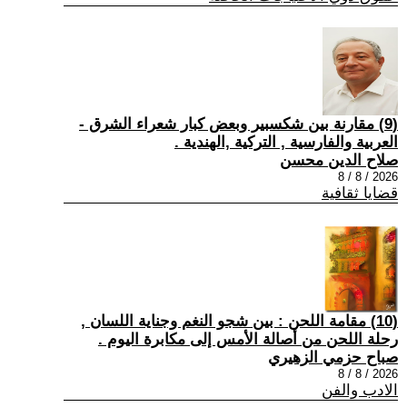
(9) مقارنة بين شكسبير وبعض كبار شعراء الشرق -
العربية والفارسية , التركية ,الهندية .
صلاح الدين محسن
2026 / 8 / 8
قضايا ثقافية
(10) مقامة اللحن : بين شجو النغم وجناية اللسان ,
رحلة اللحن من أصالة الأمس إلى مكابرة اليوم .
صباح حزمي الزهيري
2026 / 8 / 8
الادب والفن