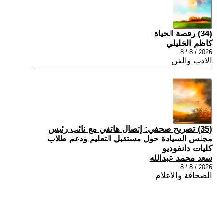
(34) رقصة الحياة
كاظم الخليلي
2026 / 8 / 8
الادب والفن
(35) تصريح صحفي: إتصال هاتفي مع نائب رئيس
مجلس السيادة حول مستقبل التعليم ودعم طلاب
كليات دانفوديو
سعد محمد عبدالله
2026 / 8 / 8
الصحافة والاعلام