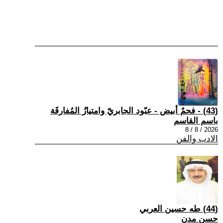
(43) - فحمٌ أبيض - عبّود الجابريّ وامتيازُ المُفارقَة
باسم القاسم
2026 / 8 / 8
الادب والفن
(44) طه حسين العربي
حسن مدن