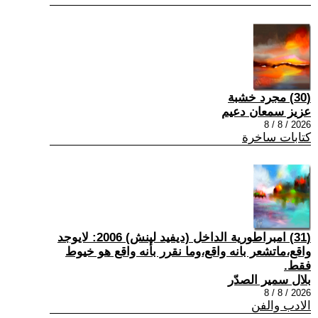
(30) مجرد خشبة
عزيز سمعان دعيم
2026 / 8 / 8
كتابات ساخرة
(31) امبراطورية الداخل (ديفيد لينش) 2006: لايوجد
واقع،ماتشعر بانه واقع،وما نقرر بأنه واقع هو خيوط
فقط.
بلال سمير الصدّر
2026 / 8 / 8
الادب والفن