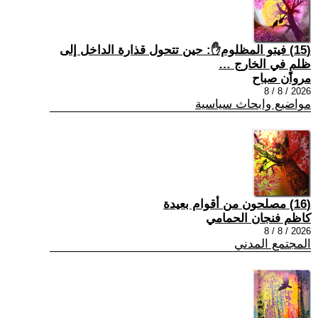
(15) فيتو المظلوم✋: حين تتحول قذارة الداخل إلى
ظلمٍ في الخارج …
مروان صباح
2026 / 8 / 8
مواضيع وابحاث سياسية
(16) مصلحون من أقوام بعيدة
كاظم فنجان الحمامي
2026 / 8 / 8
المجتمع المدني