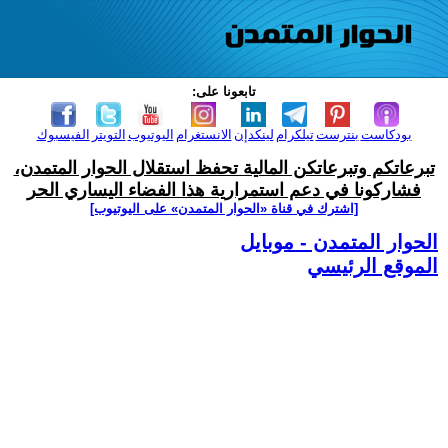
تابعونا على:
بودكاست
بنترست
تيلكرام
لينكدإن
الانستغرام
اليوتيوب
التويتر
الفيسبوك
تبرعاتكم وتبرعاتكن المالية تحفظ استقلال الحوار المتمدن،
فشاركونا في دعم استمرارية هذا الفضاء اليساري الحر
[اشترك في قناة ‫«الحوار المتمدن» على اليوتيوب]
الحوار المتمدن - موبايل
الموقع الرئيسي