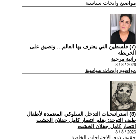
مواضيع وابحاث سياسية
(7) فلسطين التي يعترف بها العالم… وتضيق على
الخريطة
رانية مرجية
2026 / 8 / 8
مواضيع وابحاث سياسية
(8) استراتيجيات التدخل السلوكي المعتمدة لأطفال
طيف التوحد: بقلم انتصار كامل جفلان الخشت
انتصار كامل جفلان الخشت
2026 / 8 / 8
حقوق ذوي الاحتياجات الخاصة