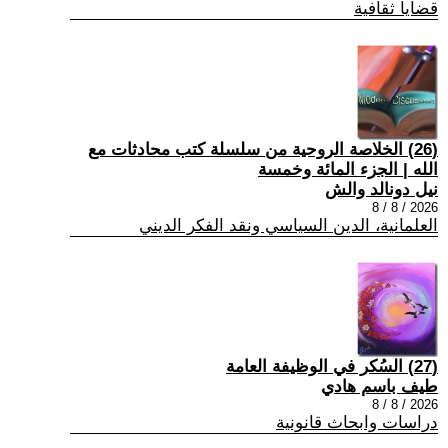
قضايا ثقافية
(26) الخلاصة الروحية من سلسلة كتب محادثات مع
الله | الجزء المائة وخمسة
نيل دونالد والش
2026 / 8 / 8
العلمانية، الدين السياسي ونقد الفكر الديني
(27) السُكر في الوظيفة العامة
طيف باسم هادي
2026 / 8 / 8
دراسات وابحاث قانونية