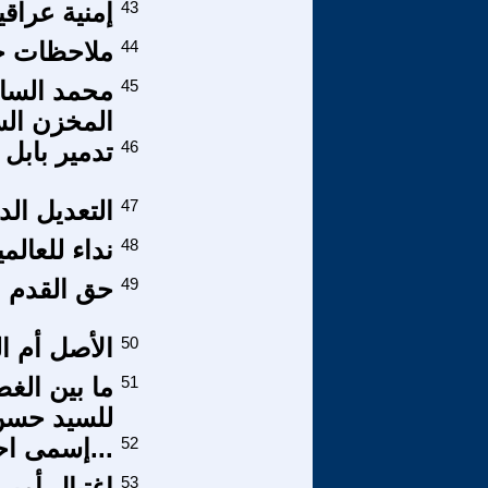
43
إمنية عراقي
44
ملاحظات حو
45
محمد الساد
المخزن ال
46
تدمير بابل
47
التعديل ال
48
نداء للعالم
49
حق القدم ا
50
الأصل أم ا
51
ما بين الغ
للسيد حسن 
52
...إسمى احم
53
اغتيال أمير