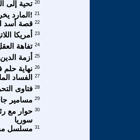
20
تحية إلى ا
21
!المارد يخ
22
قصة أسد ال
23
أمريكا اللا
24
تفاهة العقل
25
أزمة الدين
26
نهاية حلم فو
27
الفساد الما
28
فتاوى التح
29
مسامير جاسم
30
حوار مع رئ
سوريا
31
مسلسل محمد