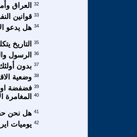
32
العراق وأمي
33
قوانين الن
34
هل يدعو ال
35
التاريخ يتكلم الحلقة 55 الرجوع
36
الرسول وال
37
بدون أولئك 
38
وضعية الاقت
39
فضفضة او 
40
المغامرة ال
41
هل نحن حق
42
يوميات ايراني