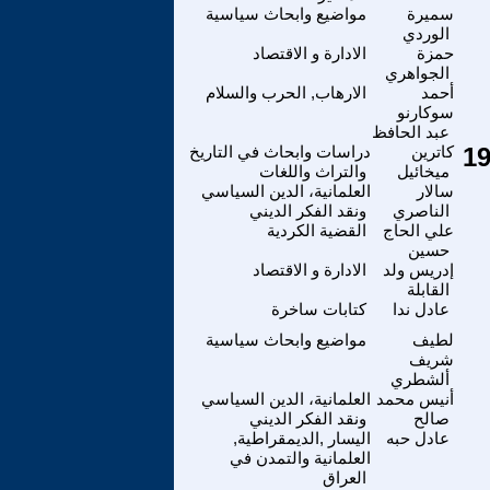
سميرة
مواضيع وابحاث سياسية
الوردي
حمزة
الادارة و الاقتصاد
الجواهري
أحمد
الارهاب, الحرب والسلام
سوكارنو
عبد الحافظ
كاترين
دراسات وابحاث في التاريخ
ميخائيل
والتراث واللغات
سالار
العلمانية، الدين السياسي
الناصري
ونقد الفكر الديني
علي الحاج
القضية الكردية
حسين
إدريس ولد
الادارة و الاقتصاد
القابلة
عادل ندا
كتابات ساخرة
لطيف
مواضيع وابحاث سياسية
شريف
ألشطري
أنيس محمد
العلمانية، الدين السياسي
صالح
ونقد الفكر الديني
عادل حبه
اليسار ,الديمقراطية,
العلمانية والتمدن في
العراق