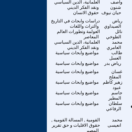
واصف
العلمانية، الدين السياسي
شنون
ونقد الفكر الديني
حيان نيوف
حقوق الانسان
رياض
دراسات وابحاث في التاريخ
الصيداوي
والتراث واللغات
نائل
العولمة وتطورات العالم
الطوخي
المعاصر
محمد
العلمانية، الدين السياسي
العامري
ونقد الفكر الديني
طالب
مواضيع وابحاث سياسية
العسل
رياض بدر
مواضيع وابحاث سياسية
غسان
مواضيع وابحاث سياسية
المفلح
زهير كاظم
مواضيع وابحاث سياسية
عبود
جاسم
مواضيع وابحاث سياسية
المطير
سلطان
مواضيع وابحاث سياسية
الرفاعي
محمد
القومية , المسالة القومية ,
انعيسى
حقوق الاقليات و حق تقرير
المصير