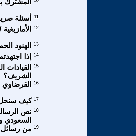
10
المشترك بي
11
أسئلة صريح
12
الأمازيغية /
13
الهنود الح
14
إذا اجتهدتم
15
القيادات ا
الشريف؟
16
القرضاوي -ا
17
كيف سنحل ا
18
نص الرسال
السعودي وت
19
من رسائل ع