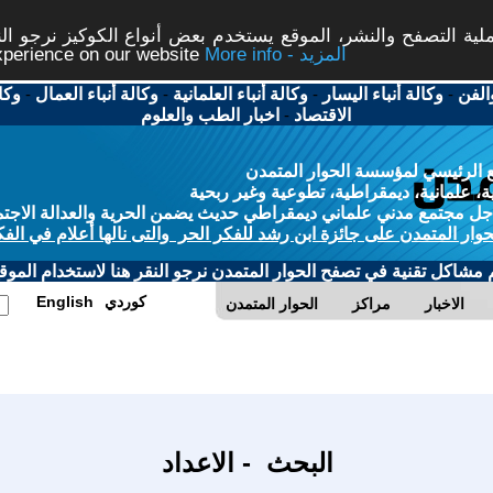
ة التصفح والنشر، الموقع يستخدم بعض أنواع الكوكيز نرجو النق
More info - المزيد
experience on our website
الفن
-
وكالة أنباء اليسار
-
وكالة أنباء العلمانية
-
وكالة أنباء العمال
-
وكا
الاقتصاد
-
اخبار الطب والعلوم
 الرئيسي لمؤسسة الحوار المتمدن
، علمانية، ديمقراطية، تطوعية وغير ربحية
ل مجتمع مدني علماني ديمقراطي حديث يضمن الحرية والعدالة الاجتم
حوار المتمدن على جائزة ابن رشد للفكر الحر والتى نالها أعلام في الفك
م مشاكل تقنية في تصفح الحوار المتمدن نرجو النقر هنا لاستخدام الموقع
كوردي
English
الاخبار
مراكز
الحوار المتمدن
البحث - الاعداد