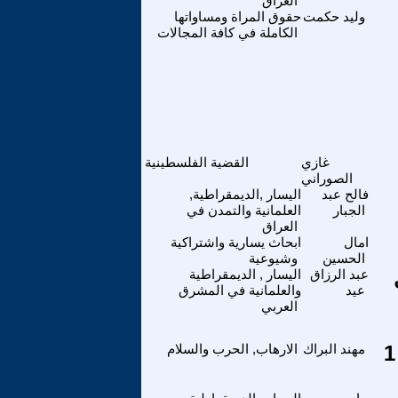
العراق
وليد حكمت
حقوق المراة ومساواتها
الكاملة في كافة المجالات
غازي
القضية الفلسطينية
الصوراني
فالح عبد
اليسار ,الديمقراطية,
الجبار
العلمانية والتمدن في
العراق
امال
ابحاث يسارية واشتراكية
الحسين
وشيوعية
عبد الرزاق
اليسار , الديمقراطية
عيد
والعلمانية في المشرق
العربي
حول المخاطر الشاملة والنووية في الصراعات الأقليمية ! 1
مهند البراك
الارهاب, الحرب والسلام