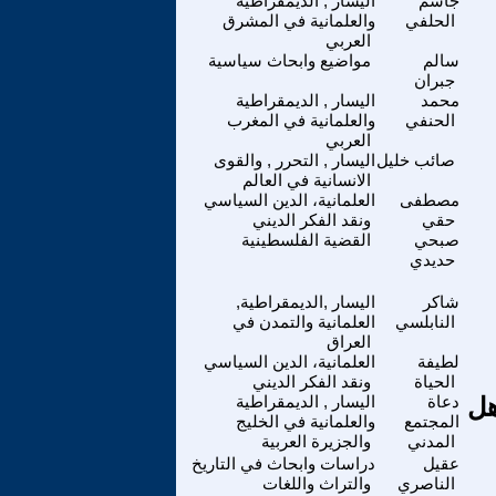
جاسم
اليسار , الديمقراطية
الحلفي
والعلمانية في المشرق
العربي
سالم
مواضيع وابحاث سياسية
جبران
محمد
اليسار , الديمقراطية
الحنفي
والعلمانية في المغرب
العربي
صائب خليل
اليسار , التحرر , والقوى
الانسانية في العالم
مصطفى
العلمانية، الدين السياسي
حقي
ونقد الفكر الديني
صبحي
القضية الفلسطينية
حديدي
شاكر
اليسار ,الديمقراطية,
النابلسي
العلمانية والتمدن في
العراق
لطيفة
العلمانية، الدين السياسي
الحياة
ونقد الفكر الديني
هل
دعاة
اليسار , الديمقراطية
المجتمع
والعلمانية في الخليج
المدني
والجزيرة العربية
عقيل
دراسات وابحاث في التاريخ
الناصري
والتراث واللغات