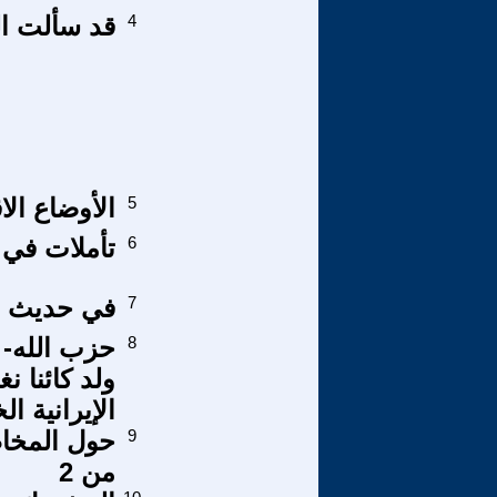
4
قد سألت الق
5
الأوضاع ال
6
تأملات في 
7
في حديث مع
8
حزب الله- ب
ولد كائنا ن
الإيرانية ال
9
من 2