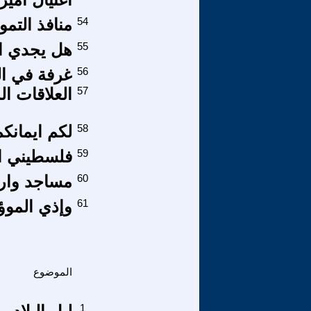
54
منافذ التم
55
هل يجدي ال
56
غرفة في ا
57
العلاقات ال
58
لكم ايمانكم 00 ولى ايمان
59
فلسطيني ال
60
مساجد وار
61
وإذي الموؤ
الموضوع
1