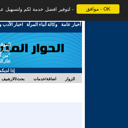
موافق - OK
لتوفير افضل خدمة لكم ولتسهيل عملي
أخبار عامة
-
وكالة أنباء المرأة
-
اخبار الأدب و
الموقع
يسارية
"من أج
حاز ال
إذا لديك
الزوار
اضافة/خدمات
بحث/الارشيف