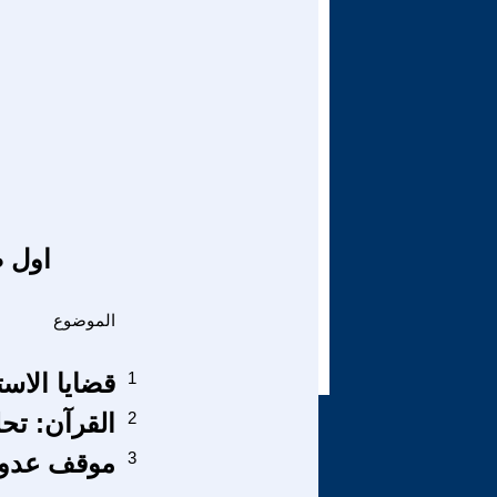
اول ص
الموضوع
1
قضايا الاس
2
القرآن: تحل
3
موقف عدوا