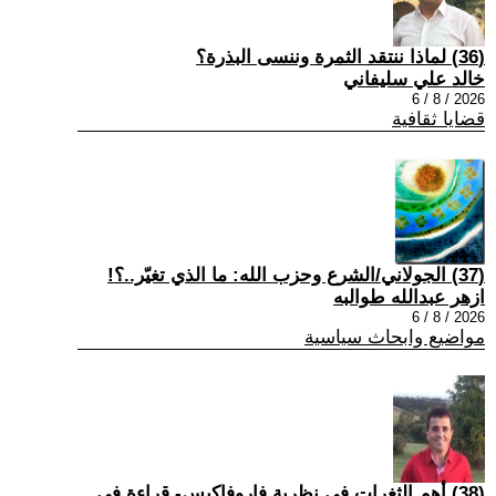
(36) لماذا ننتقد الثمرة وننسى البذرة؟
خالد علي سليفاني
2026 / 8 / 6
قضايا ثقافية
(37) الجولاني/الشرع وحزب الله: ما الذي تغيّر..؟!
ازهر عبدالله طوالبه
2026 / 8 / 6
مواضيع وابحاث سياسية
(38) أهم الثغرات في نظرية فاروفاكيس- قراءة في