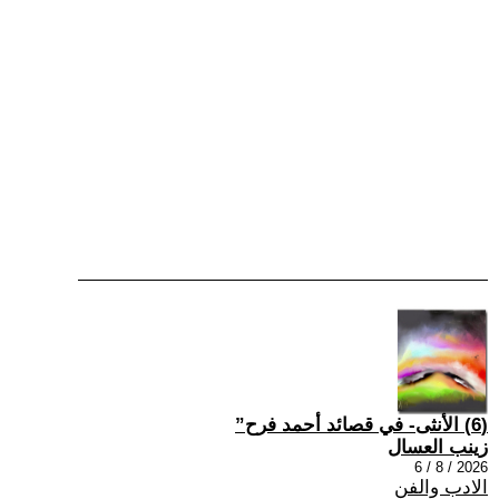
(6) الأنثى- في قصائد أحمد فرح”
زينب العسال
2026 / 8 / 6
الادب والفن