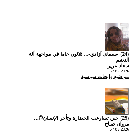
(24) -سيمای آزادي-... ثلاثون عاما في مواجهة آلة
التعتيم
سعاد عزيز
2026 / 8 / 6
مواضيع وابحاث سياسية
(25) حين تسارعت الحضارة وتأخر الإنسان✋…
مروان صباح
2026 / 8 / 6