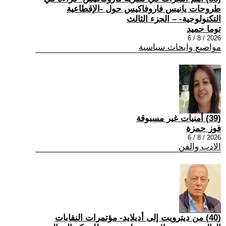
طروحات يانيس فاروفاكيس حول -الإقطاعية
التكنولوجية- – الجزء الثالث
توما حميد
2026 / 8 / 6
مواضيع وابحاث سياسية
(39) أمنيات غير مسبوقة
فوز حمزة
2026 / 8 / 6
الادب والفن
(40) من ديترويت إلى أديلايد- مؤتمرات النقابات