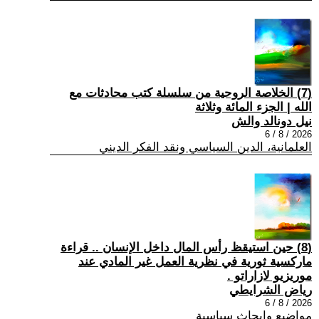
(7) الخلاصة الروحية من سلسلة كتب محادثات مع
الله | الجزء المائة وثلاثة
نيل دونالد والش
2026 / 8 / 6
العلمانية، الدين السياسي ونقد الفكر الديني
(8) حين استيقظ رأس المال داخل الإنسان .. قراءة
ماركسية ثورية في نظرية العمل غير المادي عند
موريزيو لازاراتو .
رياض الشرايطي
2026 / 8 / 6
مواضيع وابحاث سياسية