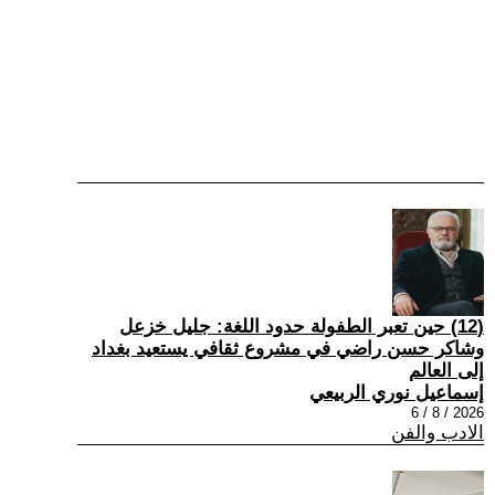
(12) حين تعبر الطفولة حدود اللغة: جليل خزعل
وشاكر حسن راضي في مشروع ثقافي يستعيد بغداد
إلى العالم
إسماعيل نوري الربيعي
2026 / 8 / 6
الادب والفن