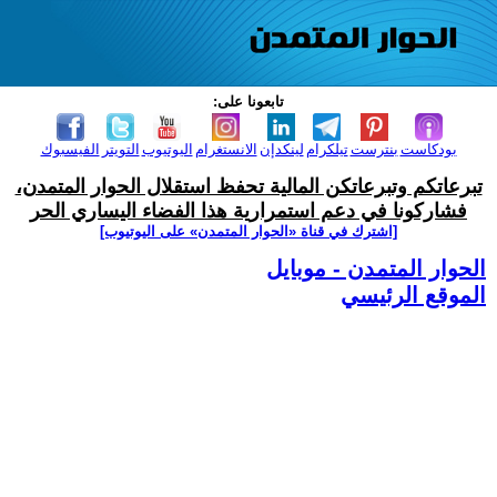
تابعونا على:
بودكاست
بنترست
تيلكرام
لينكدإن
الانستغرام
اليوتيوب
التويتر
الفيسبوك
تبرعاتكم وتبرعاتكن المالية تحفظ استقلال الحوار المتمدن،
فشاركونا في دعم استمرارية هذا الفضاء اليساري الحر
[اشترك في قناة ‫«الحوار المتمدن» على اليوتيوب]
الحوار المتمدن - موبايل
الموقع الرئيسي