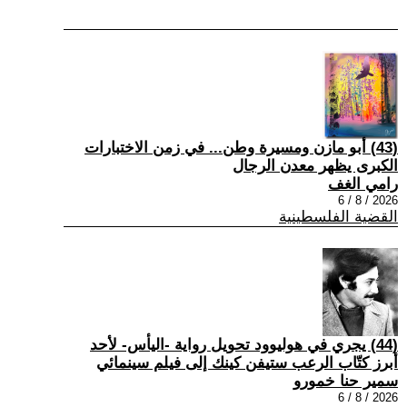
(43) أبو مازن ومسيرة وطن... في زمن الاختبارات
الكبرى يظهر معدن الرجال
رامي الغف
2026 / 8 / 6
القضية الفلسطينية
(44) يجري في هوليوود تحويل رواية -اليأس- لأحد
أبرز كتّاب الرعب ستيفن كينك إلى فيلم سينمائي
سمير حنا خمورو
2026 / 8 / 6