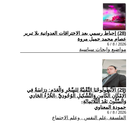
(28) إحباط رسمي بعد الاختراقات العدوانية بلا تبرير
عصام محمد جميل مروة
2026 / 8 / 6
مواضيع وابحاث سياسية
(29) الْأَنْطُولُوجْيَا التِّقْنِيَّةُ لِلسِّحْرِ وَالْعَدَمِ: دِرَاسَةٌ فِي
الْإِمْكَانِ الْكَامِنِ وَالتَّشْكِيلِ الْوُجُودِيِّ -الجُزْءُ الحَادِي
وَالسِّتُّونَ بَعْدَ الثَّلَاثِمِائَةِ-
حمودة المعناوي
2026 / 8 / 6
الفلسفة ,علم النفس , وعلم الاجتماع