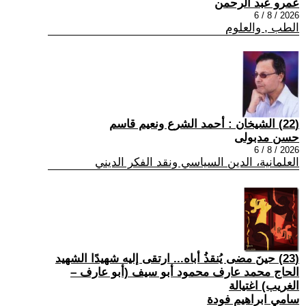
عمرو عبد الرحمن
2026 / 8 / 6
الطب , والعلوم
(22) الشيخان : أحمد الشرع ونعيم قاسم
حسن مدبولى
2026 / 8 / 6
العلمانية، الدين السياسي ونقد الفكر الديني
(23) حينَ مضى يُنقذُ أباه... ارتقى إليه شهيدًا الشهيد
الحاج محمد عارف محمود أبو سيف (أبو عارف –
الغريب) اغتيالة
سامي ابراهيم فودة