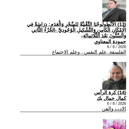
(13) الْأَنْطُولُوجْيَا التِّقْنِيَّةُ لِلسِّحْرِ وَالْعَدَمِ: دِرَاسَةٌ فِي
الْإِمْكَانِ الْكَامِنِ وَالتَّشْكِيلِ الْوُجُودِيِّ -الجُزْءُ الثَّانِي
وَالسِّتُّونَ بَعْدَ الثَّلَاثِمِائَةِ-
حمودة المعناوي
2026 / 8 / 6
الفلسفة ,علم النفس , وعلم الاجتماع
(14) كرة الرأس
كمال جمال بك
2026 / 8 / 6
الادب والفن