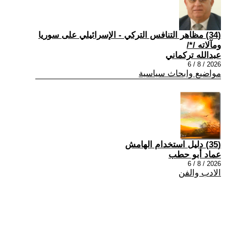
(34) مظاهر التنافس التركي - الإسرائيلي على سوريا
ومآلاته /*/
عبدالله تركماني
2026 / 8 / 6
مواضيع وابحاث سياسية
(35) دليل استخدام الهامش
عماد أبو حطب
2026 / 8 / 6
الادب والفن