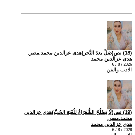
(18) نص(صَلِّ بعدَ النَّحر)هدى عزالدين محمد.مصر.
هدى عزالدين محمد
2026 / 8 / 6
الادب والفن
(19) نص(لَا يَصْلُحُ الشُّعَرَاءُ لِلُعْبَةِ الحُبِّ)هدى عزالدين
محمد.مصر.
هدى عزالدين محمد
2026 / 8 / 6