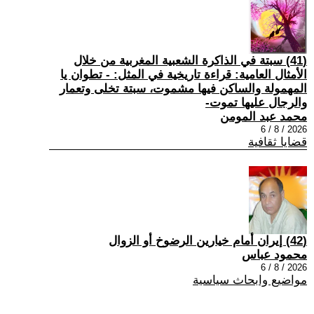
(41) سبتة في الذاكرة الشعبية المغربية من خلال
الأمثال العامية: قراءة تاريخية في المثل: - تطوان يا
المهمولة والساكن فيها مشموت، سبتة تخلى وتعمار
والرجال عليها تموت-
محمد عبد المومن
2026 / 8 / 6
قضايا ثقافية
(42) إيران أمام خيارين الرضوخ أو الزوال
محمود عباس
2026 / 8 / 6
مواضيع وابحاث سياسية