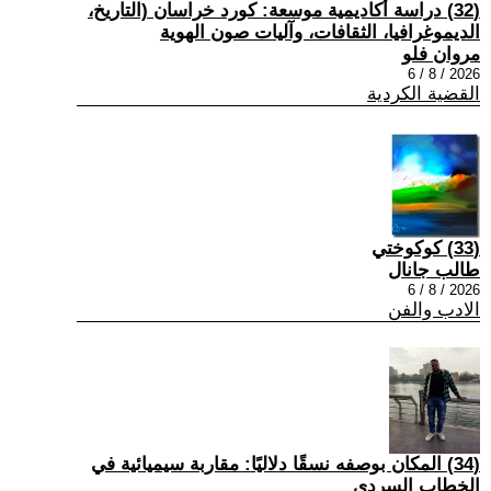
(32) دراسة أكاديمية موسعة: كورد خراسان (التاريخ،
الديموغرافيا، الثقافات، وآليات صون الهوية
مروان فلو
2026 / 8 / 6
القضية الكردية
(33) كوكوختي
طالب جانال
2026 / 8 / 6
الادب والفن
(34) المكان بوصفه نسقًا دلاليًا: مقاربة سيميائية في
الخطاب السردي