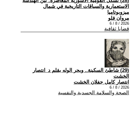
(28) تشكُّل القومية الآشورية المعاصرة: بين الهندسة
الاستعمارية والسياقات التاريخية في شمال
ميزوبوتاميا
مروان فلو
2026 / 8 / 6
قضايا ثقافية
(29) شاطئ السكينة.. وبحر الوله بقلم د_انتصار
الخشت
انتصار كامل جفلان الخشت
2026 / 8 / 6
الصحة والسلامة الجسدية والنفسية