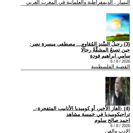
اليسار , الديمقراطية والعلمانية في المغرب العربي
(3) رحيلُ السَّندِ المُقاوم... مصطفى ميسرة نصر:
حين تصنعُ المشقَّةُ رجالًا
سامي ابراهيم فودة
2026 / 8 / 6
القضية الفلسطينية
(4) -الغاز الأخير، أو كوميديا الأنابيب المتفجرة-..
تراجيكوميديا في خمسة مشاهد
احمد صالح سلوم
2026 / 8 / 6
الادب والفن