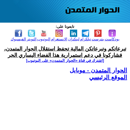
تابعونا على:
بودكاست
بنترست
تيلكرام
لينكدإن
الانستغرام
اليوتيوب
التويتر
الفيسبوك
تبرعاتكم وتبرعاتكن المالية تحفظ استقلال الحوار المتمدن،
فشاركونا في دعم استمرارية هذا الفضاء اليساري الحر
[اشترك في قناة ‫«الحوار المتمدن» على اليوتيوب]
الحوار المتمدن - موبايل
الموقع الرئيسي