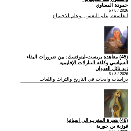
حمودة المعناوي
2026 / 8 / 6
الفلسفة ,علم النفس , وعلم الاجتماع
(45) معاهدة بريست-ليتوفسك: بين ضرورات البقاء
السياسي وكلفة التنازلات الإقليمية
زيد نائل العدوان
2026 / 8 / 6
دراسات وابحاث في التاريخ والتراث واللغات
(46) هجرة المغرب الى اسبانيا
فوزية بن حورية