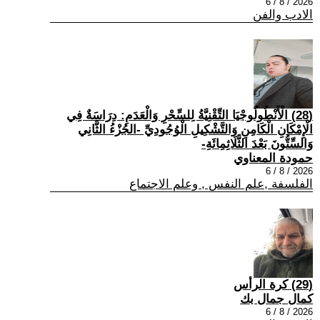
2026 / 8 / 6
الادب والفن
(28) الْأَنْطُولُوجْيَا التِّقْنِيَّةُ لِلسِّحْرِ وَالْعَدَمِ: دِرَاسَةٌ فِي
الْإِمْكَانِ الْكَامِنِ وَالتَّشْكِيلِ الْوُجُودِيِّ -الجُزْءُ الثَّانِي
وَالسِّتُّونَ بَعْدَ الثَّلَاثِمِائَةِ-
حمودة المعناوي
2026 / 8 / 6
الفلسفة ,علم النفس , وعلم الاجتماع
(29) كرة الرأس
كمال جمال بك
2026 / 8 / 6