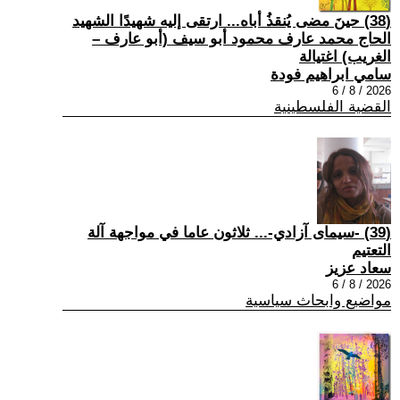
(38) حينَ مضى يُنقذُ أباه... ارتقى إليه شهيدًا الشهيد
الحاج محمد عارف محمود أبو سيف (أبو عارف –
الغريب) اغتيالة
سامي ابراهيم فودة
2026 / 8 / 6
القضية الفلسطينية
(39) -سيمای آزادي-... ثلاثون عاما في مواجهة آلة
التعتيم
سعاد عزيز
2026 / 8 / 6
مواضيع وابحاث سياسية