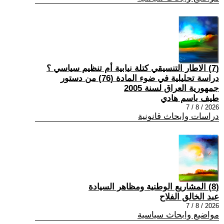
(7) الاطار التنسيقي كتلة نيابية أم تنظيم سياسي ؟
دراسة تحليلية في ضوء المادة (76) من دستور
جمهورية العراق لسنة 2005
طيف باسم هادي
2026 / 8 / 7
دراسات وابحاث قانونية
(8) المشاريع الوطنية ومظاهر السيادة
عبد الخالق الفلاح
2026 / 8 / 7
مواضيع وابحاث سياسية