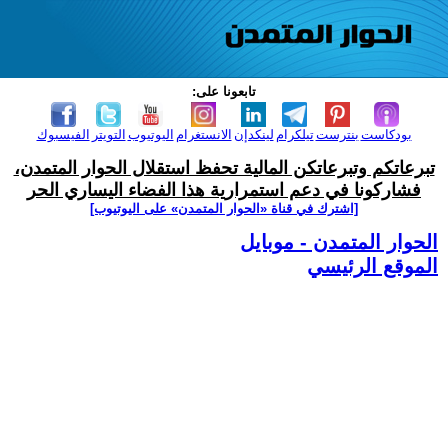
تابعونا على:
بودكاست
بنترست
تيلكرام
لينكدإن
الانستغرام
اليوتيوب
التويتر
الفيسبوك
تبرعاتكم وتبرعاتكن المالية تحفظ استقلال الحوار المتمدن،
فشاركونا في دعم استمرارية هذا الفضاء اليساري الحر
[اشترك في قناة ‫«الحوار المتمدن» على اليوتيوب]
الحوار المتمدن - موبايل
الموقع الرئيسي