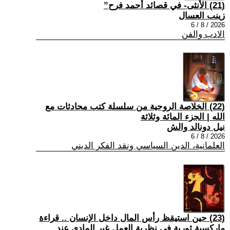
(21) الأنثى- في قصائد أحمد فرح”
زينب العسال
2026 / 8 / 6
الادب والفن
(22) الخلاصة الروحية من سلسلة كتب محادثات مع
الله | الجزء المائة وثلاثة
نيل دونالد والش
2026 / 8 / 6
العلمانية، الدين السياسي ونقد الفكر الديني
(23) حين استيقظ رأس المال داخل الإنسان .. قراءة
ماركسية ثورية في نظرية العمل غير المادي عند