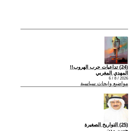
(24) تداعيات حرب الهروب!!
المهدي المغربي
2026 / 8 / 6
مواضيع وابحاث سياسية
(25) التواريخ الصغيرة
حسن مدن