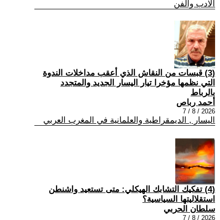
الادب والفن
(3) قبسات من النقاش الذي أعقب مداخلات الندوة
التي نظمها مؤخرا تيار اليسار الجديد والمتجدد
بالرباط
أحمد رباص
2026 / 8 / 7
اليسار , الديمقراطية والعلمانية في المغرب العربي
(4) تفكيك التشابك الهيكلي: متى تستعيد واشنطن
استقلاليتها السياسية؟
سلطان الحربي
2026 / 8 / 7