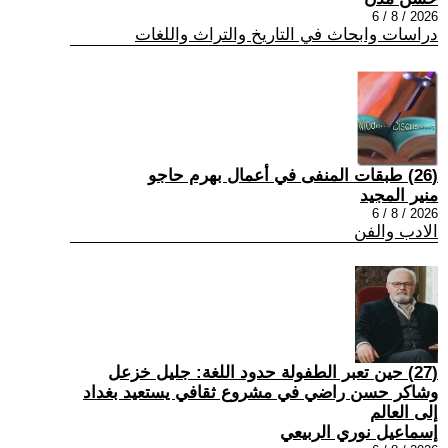
2026 / 8 / 6
دراسات وابحاث في التاريخ والتراث واللغات
(26) طبقات المنفى في أعمال بهرم حاجو
منير المجيد
2026 / 8 / 6
الادب والفن
(27) حين تعبر الطفولة حدود اللغة: جليل خزعل
وشاكر حسن راضي في مشروع ثقافي يستعيد بغداد
إلى العالم
إسماعيل نوري الربيعي