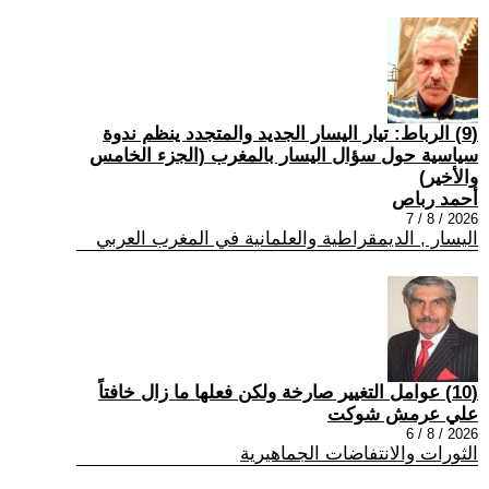
(9) الرباط: تيار اليسار الجديد والمتجدد ينظم ندوة
سياسية حول سؤال اليسار بالمغرب (الجزء الخامس
والأخير)
أحمد رباص
2026 / 8 / 7
اليسار , الديمقراطية والعلمانية في المغرب العربي
(10) عوامل التغيير صارخة ولكن فعلها ما زال خافتاً
علي عرمش شوكت
2026 / 8 / 6
الثورات والانتفاضات الجماهيرية