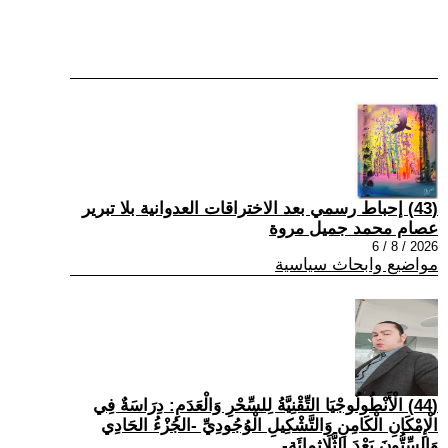
(43) إحباط رسمي بعد الاختراقات العدوانية بلا تبرير
عصام محمد جميل مروة
2026 / 8 / 6
مواضيع وابحاث سياسية
(44) الْأَنْطُولُوجْيَا التِّقْنِيَّةُ لِلسِّحْرِ وَالْعَدَمِ: دِرَاسَةٌ فِي
الْإِمْكَانِ الْكَامِنِ وَالتَّشْكِيلِ الْوُجُودِيِّ -الجُزْءُ الحَادِي
وَالسِّتُّونَ بَعْدَ الثَّلَاثِمِائَةِ-