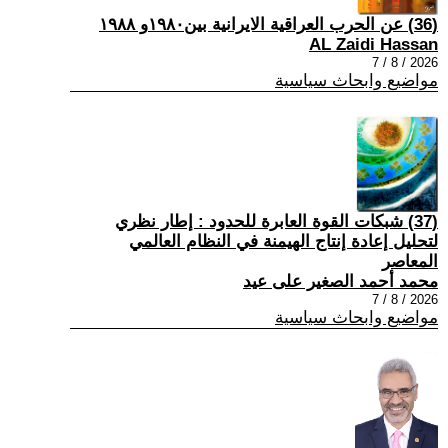
(36) عن الحرب العراقية الايرانية بين١٩٨٠و ١٩٨٨
AL Zaidi Hassan
2026 / 8 / 7
مواضيع وابحاث سياسية
(37) شبكات القوة العابرة للحدود : إطار نظري
لتحليل إعادة إنتاج الهيمنة في النظام العالمي
المعاصر
محمد أحمد الصغير على عيد
2026 / 8 / 7
مواضيع وابحاث سياسية