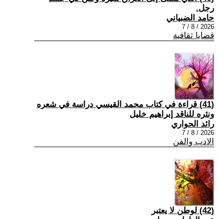
رجل.
حامد الضبياني
2026 / 8 / 7
قضايا ثقافية
(41) قراءة في كتاب محمد القيسي دراسة في شعره
ونثره للناقد إبراهيم خليل
رائد الحواري
2026 / 8 / 7
الادب والفن
(42) لوطن لا يعتبر