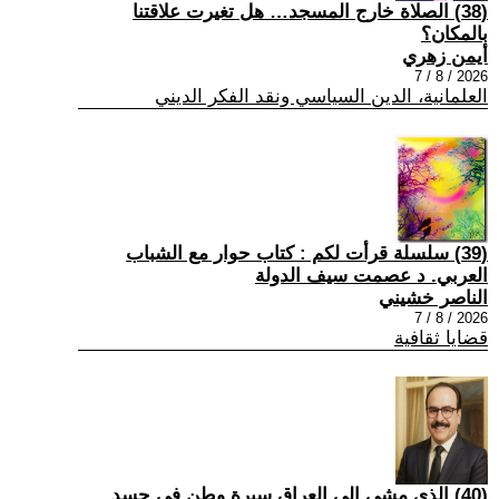
(38) الصلاة خارج المسجد… هل تغيرت علاقتنا
بالمكان؟
أيمن زهري
2026 / 8 / 7
العلمانية، الدين السياسي ونقد الفكر الديني
(39) سلسلة قرأت لكم : كتاب حوار مع الشباب
العربي. د عصمت سيف الدولة
الناصر خشيني
2026 / 8 / 7
قضايا ثقافية
(40) الذي مشى إلى العراق سيرة وطن في جسد