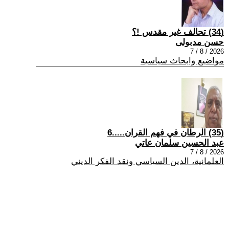
(34) تحالف غير مقدس !؟
حسن مدبولى
2026 / 8 / 7
مواضيع وابحاث سياسية
(35) الرطان في فهم القران.....6
عبد الحسين سلمان عاتي
2026 / 8 / 7
العلمانية، الدين السياسي ونقد الفكر الديني