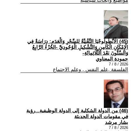
مواضيع وابحاث سياسية
(45) الْأَنْطُولُوجْيَا التِّقْنِيَّةُ لِلسِّحْرِ وَالْعَدَمِ: دِرَاسَةٌ فِي
الْإِمْكَانِ الْكَامِنِ وَالتَّشْكِيلِ الْوُجُودِيِّ -الجُزْءُ الرَّابِعُ
وَالسِّتُّونَ بَعْدَ الثَّلَاثِمِائَةِ-
حمودة المعناوي
2026 / 8 / 7
الفلسفة ,علم النفس , وعلم الاجتماع
(46) من الدولة الشكلية إلى الدولة الوظيفية...رؤية
في مقومات الدولة الحديثة
بشار مرشد
2026 / 8 / 7