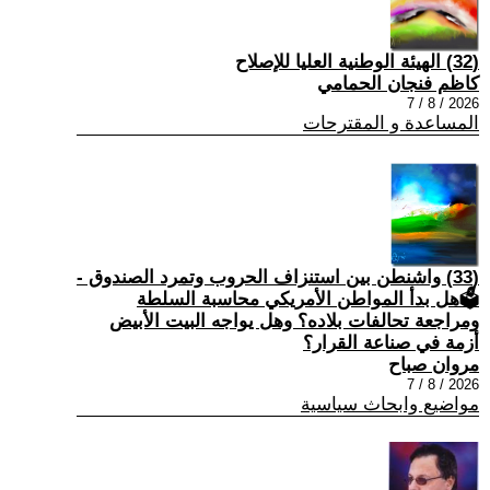
(32) الهيئة الوطنية العليا للإصلاح
كاظم فنجان الحمامي
2026 / 8 / 7
المساعدة و المقترحات
(33) واشنطن بين استنزاف الحروب وتمرد الصندوق -
🗳هل بدأ المواطن الأمريكي محاسبة السلطة
ومراجعة تحالفات بلاده؟ وهل يواجه البيت الأبيض
أزمة في صناعة القرار؟
مروان صباح
2026 / 8 / 7
مواضيع وابحاث سياسية