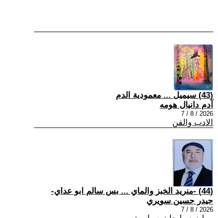
(43) سيميل ... معمودية الدم
آدم دانيال هومه
2026 / 8 / 7
الادب والفن
(44) -منريد الخبز والماي ... بس سالم ابو عداي-
حيدر حسين سويري
2026 / 8 / 7