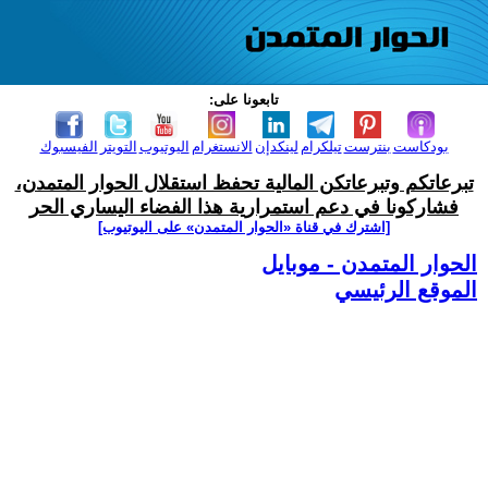
تابعونا على:
بودكاست
بنترست
تيلكرام
لينكدإن
الانستغرام
اليوتيوب
التويتر
الفيسبوك
تبرعاتكم وتبرعاتكن المالية تحفظ استقلال الحوار المتمدن،
فشاركونا في دعم استمرارية هذا الفضاء اليساري الحر
[اشترك في قناة ‫«الحوار المتمدن» على اليوتيوب]
الحوار المتمدن - موبايل
الموقع الرئيسي