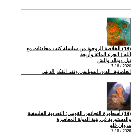
(18) الخلاصة الروحية من سلسلة كتب محادثات مع
الله | الجزء المائة وأربعة
نيل دونالد والش
2026 / 8 / 7
العلمانية، الدين السياسي ونقد الفكر الديني
(19) أسطورة التجانس القومي: التعددية الفلسفية
والدستورية في بنية الدولة المعاصرة
مروان فلو
2026 / 8 / 7