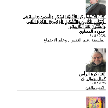
(15) الْأَنْطُولُوجْيَا التِّقْنِيَّةُ لِلسِّحْرِ وَالْعَدَمِ: دِرَاسَةٌ فِي
الْإِمْكَانِ الْكَامِنِ وَالتَّشْكِيلِ الْوُجُودِيِّ -الجُزْءُ الثَّانِي
وَالسِّتُّونَ بَعْدَ الثَّلَاثِمِائَةِ-
حمودة المعناوي
2026 / 8 / 6
الفلسفة ,علم النفس , وعلم الاجتماع
(16) كرة الرأس
كمال جمال بك
2026 / 8 / 6
الادب والفن