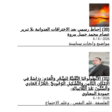
(30) إحباط رسمي بعد الاختراقات العدوانية بلا تبرير
عصام محمد جميل مروة
2026 / 8 / 6
مواضيع وابحاث سياسية
(31) الْأَنْطُولُوجْيَا التِّقْنِيَّةُ لِلسِّحْرِ وَالْعَدَمِ: دِرَاسَةٌ فِي
الْإِمْكَانِ الْكَامِنِ وَالتَّشْكِيلِ الْوُجُودِيِّ -الجُزْءُ الحَادِي
وَالسِّتُّونَ بَعْدَ الثَّلَاثِمِائَةِ-
حمودة المعناوي
2026 / 8 / 6
الفلسفة ,علم النفس , وعلم الاجتماع