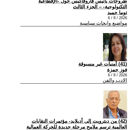
طروحات يانيس فاروفاكيس حول -الإقطاعية
التكنولوجية- – الجزء الثالث
توما حميد
2026 / 8 / 6
مواضيع وابحاث سياسية
(41) أمنيات غير مسبوقة
فوز حمزة
2026 / 8 / 6
الادب والفن
(42) من ديترويت إلى أديلايد- مؤتمرات النقابات
العالمية ترسم ملامح مرحلة جديدة للحركة العمالية