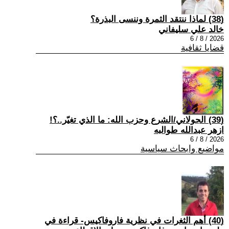
(38) لماذا ننتقد الثمرة وننسى البذرة؟
خالد علي سليفاني
2026 / 8 / 6
قضايا ثقافية
(39) الجولاني/الشرع وحزب الله: ما الذي تغيّر..؟!
ازهر عبدالله طوالبه
2026 / 8 / 6
مواضيع وابحاث سياسية
(40) أهم الثغرات في نظرية فاروفاكيس- قراءة في