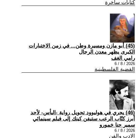
كتابات ساخرة
(45) أبو مازن ومسيرة وطن... في زمن الاختبارات
الكبرى يظهر معدن الرجال
رامي الغف
2026 / 8 / 6
القضية الفلسطينية
(46) يجري في هوليوود تحويل رواية -اليأس- لأحد
أبرز كتّاب الرعب ستيفن كينك إلى فيلم سينمائي
سمير حنا خمورو
2026 / 8 / 6
الادب والفن