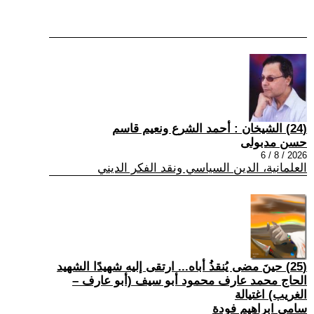
(24) الشيخان : أحمد الشرع ونعيم قاسم
حسن مدبولى
2026 / 8 / 6
العلمانية، الدين السياسي ونقد الفكر الديني
(25) حينَ مضى يُنقذُ أباه... ارتقى إليه شهيدًا الشهيد
الحاج محمد عارف محمود أبو سيف (أبو عارف –
الغريب) اغتيالة
سامي ابراهيم فودة