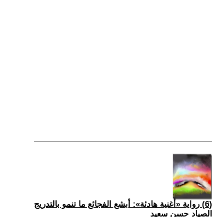
(6) رواية «أغنية هادئة»: أبشع الفجائع ما تنمو بالتدريج
الصياد حسن سعيد