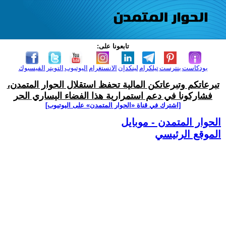
تابعونا على:
بودكاست
بنترست
تيلكرام
لينكدإن
الانستغرام
اليوتيوب
التويتر
الفيسبوك
تبرعاتكم وتبرعاتكن المالية تحفظ استقلال الحوار المتمدن،
فشاركونا في دعم استمرارية هذا الفضاء اليساري الحر
[اشترك في قناة ‫«الحوار المتمدن» على اليوتيوب]
الحوار المتمدن - موبايل
الموقع الرئيسي