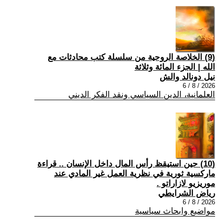
(9) الخلاصة الروحية من سلسلة كتب محادثات مع
الله | الجزء المائة وثلاثة
نيل دونالد والش
2026 / 8 / 6
العلمانية، الدين السياسي ونقد الفكر الديني
(10) حين استيقظ رأس المال داخل الإنسان .. قراءة
ماركسية ثورية في نظرية العمل غير المادي عند
موريزيو لازاراتو .
رياض الشرايطي
2026 / 8 / 6
مواضيع وابحاث سياسية