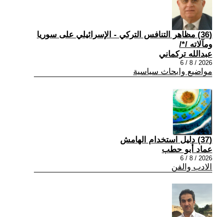
(36) مظاهر التنافس التركي - الإسرائيلي على سوريا
ومآلاته /*/
عبدالله تركماني
2026 / 8 / 6
مواضيع وابحاث سياسية
(37) دليل استخدام الهامش
عماد أبو حطب
2026 / 8 / 6
الادب والفن