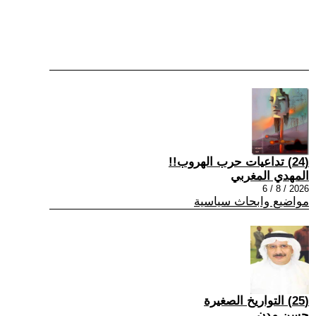
(24) تداعيات حرب الهروب!!
المهدي المغربي
2026 / 8 / 6
مواضيع وابحاث سياسية
(25) التواريخ الصغيرة
حسن مدن