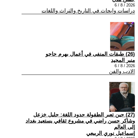
2026 / 8 / 6
دراسات وابحاث في التاريخ والتراث واللغات
(26) طبقات المنفى في أعمال بهرم حاجو
منير المجيد
2026 / 8 / 6
الادب والفن
(27) حين تعبر الطفولة حدود اللغة: جليل خزعل
وشاكر حسن راضي في مشروع ثقافي يستعيد بغداد
إلى العالم
إسماعيل نوري الربيعي