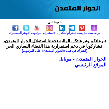
تابعونا على:
بودكاست
بنترست
تيلكرام
لينكدإن
الانستغرام
اليوتيوب
التويتر
الفيسبوك
تبرعاتكم وتبرعاتكن المالية تحفظ استقلال الحوار المتمدن،
فشاركونا في دعم استمرارية هذا الفضاء اليساري الحر
[اشترك في قناة ‫«الحوار المتمدن» على اليوتيوب]
الحوار المتمدن - موبايل
الموقع الرئيسي