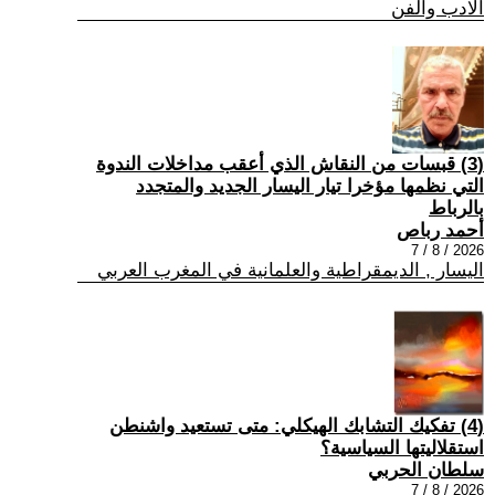
الادب والفن
(3) قبسات من النقاش الذي أعقب مداخلات الندوة
التي نظمها مؤخرا تيار اليسار الجديد والمتجدد
بالرباط
أحمد رباص
2026 / 8 / 7
اليسار , الديمقراطية والعلمانية في المغرب العربي
(4) تفكيك التشابك الهيكلي: متى تستعيد واشنطن
استقلاليتها السياسية؟
سلطان الحربي
2026 / 8 / 7