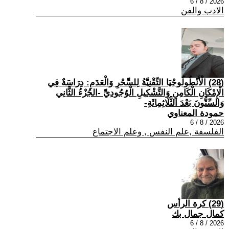
2026 / 8 / 6
الادب والفن
(28) الْأَنْطُولُوجْيَا التِّقْنِيَّةُ لِلسِّحْرِ وَالْعَدَمِ: دِرَاسَةٌ فِي
الْإِمْكَانِ الْكَامِنِ وَالتَّشْكِيلِ الْوُجُودِيِّ -الجُزْءُ الثَّانِي
وَالسِّتُّونَ بَعْدَ الثَّلَاثِمِائَةِ-
حمودة المعناوي
2026 / 8 / 6
الفلسفة ,علم النفس , وعلم الاجتماع
(29) كرة الرأس
كمال جمال بك
2026 / 8 / 6