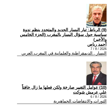
(9) الرباط: تيار اليسار الجديد والمتجدد ينظم ندوة
سياسية حول سؤال اليسار بالمغرب (الجزء الخامس
والأخير)
أحمد رباص
2026 / 8 / 7
اليسار , الديمقراطية والعلمانية في المغرب العربي
(10) عوامل التغيير صارخة ولكن فعلها ما زال خافتاً
علي عرمش شوكت
2026 / 8 / 6
الثورات والانتفاضات الجماهيرية