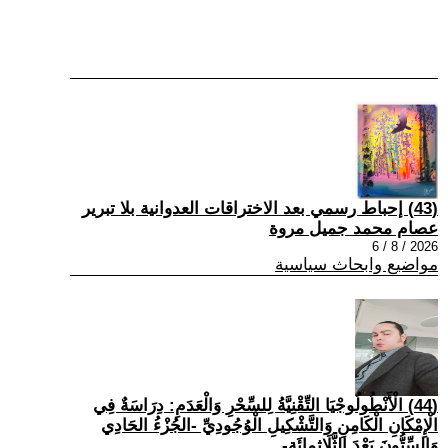
(43) إحباط رسمي بعد الاختراقات العدوانية بلا تبرير
عصام محمد جميل مروة
2026 / 8 / 6
مواضيع وابحاث سياسية
(44) الْأَنْطُولُوجْيَا التِّقْنِيَّةُ لِلسِّحْرِ وَالْعَدَمِ: دِرَاسَةٌ فِي
الْإِمْكَانِ الْكَامِنِ وَالتَّشْكِيلِ الْوُجُودِيِّ -الجُزْءُ الحَادِي
وَالسِّتُّونَ بَعْدَ الثَّلَاثِمِائَةِ-