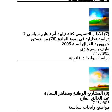
(7) الاطار التنسيقي كتلة نيابية أم تنظيم سياسي ؟
دراسة تحليلية في ضوء المادة (76) من دستور
جمهورية العراق لسنة 2005
طيف باسم هادي
2026 / 8 / 7
دراسات وابحاث قانونية
(8) المشاريع الوطنية ومظاهر السيادة
عبد الخالق الفلاح
2026 / 8 / 7
مواضيع وابحاث سياسية