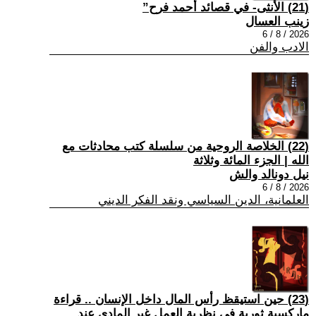
(21) الأنثى- في قصائد أحمد فرح”
زينب العسال
2026 / 8 / 6
الادب والفن
(22) الخلاصة الروحية من سلسلة كتب محادثات مع
الله | الجزء المائة وثلاثة
نيل دونالد والش
2026 / 8 / 6
العلمانية، الدين السياسي ونقد الفكر الديني
(23) حين استيقظ رأس المال داخل الإنسان .. قراءة
ماركسية ثورية في نظرية العمل غير المادي عند