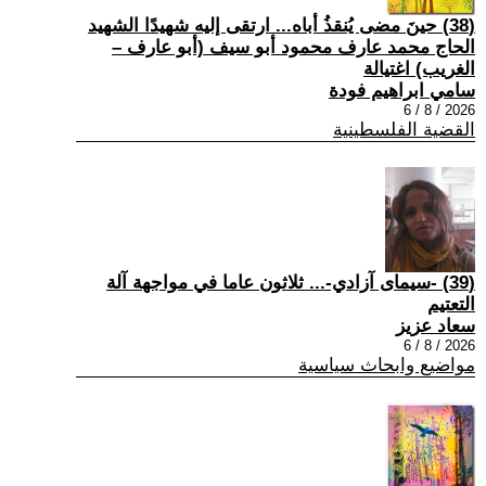
(38) حينَ مضى يُنقذُ أباه... ارتقى إليه شهيدًا الشهيد
الحاج محمد عارف محمود أبو سيف (أبو عارف –
الغريب) اغتيالة
سامي ابراهيم فودة
2026 / 8 / 6
القضية الفلسطينية
(39) -سيمای آزادي-... ثلاثون عاما في مواجهة آلة
التعتيم
سعاد عزيز
2026 / 8 / 6
مواضيع وابحاث سياسية