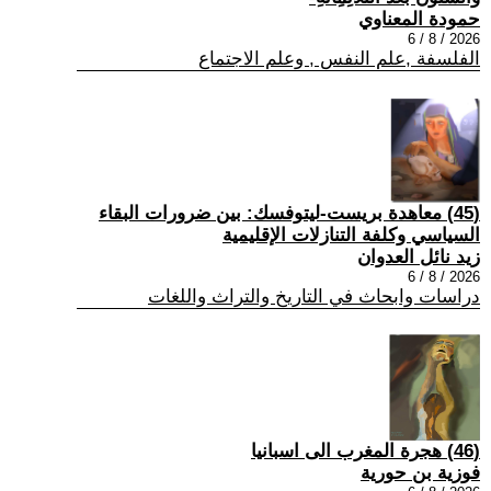
حمودة المعناوي
2026 / 8 / 6
الفلسفة ,علم النفس , وعلم الاجتماع
(45) معاهدة بريست-ليتوفسك: بين ضرورات البقاء
السياسي وكلفة التنازلات الإقليمية
زيد نائل العدوان
2026 / 8 / 6
دراسات وابحاث في التاريخ والتراث واللغات
(46) هجرة المغرب الى اسبانيا
فوزية بن حورية