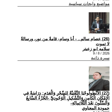
مواضيع وابحاث سياسية
(26) عصام سالم.. - أبا وسام- قامةٌ من نور، ورسالةٌ
لا تموت
سلامه ابو زعيتر
2026 / 8 / 9
سيرة ذاتية
(27) الْأَنْطُولُوجْيَا التِّقْنِيَّةُ لِلسِّحْرِ وَالْعَدَمِ: دِرَاسَةٌ فِي
الْإِمْكَانِ الْكَامِنِ وَالتَّشْكِيلِ الْوُجُودِيِّ -الجُزْءُ السَّابِعُ
وَالسِّتُّونَ بَعْدَ الثَّلَاثِمِائَةِ-
حمودة المعناوي