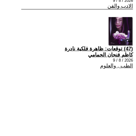
2026 / 8 / 9
الادب والفن
(47) توقعات: ظاهرة فلكية نادرة
كاظم فنجان الحمامي
2026 / 8 / 9
الطب , والعلوم