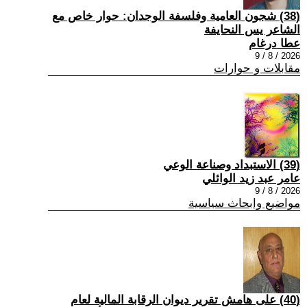
(38) شجون العامية وفلسفة الوجدان: حوار خاص مع
الشاعر يس النحايفة
عطا درغام
2026 / 8 / 9
مقابلات و حوارات
(39) الاستبداد وصناعة الوعي
عامر عبد زيد الوائلي
2026 / 8 / 9
مواضيع وابحاث سياسية
(40) على هامش تقرير ديوان الرقابة المالية لعام