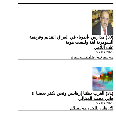
(30) مدارس -أيدوبا- في العراق القديم وفرضية
السومرية لغة وليست هوية
علاء اللامي
2026 / 8 / 9
مواضيع وابحاث سياسية
(31) الغرب يظننا إرهابيين ونحن نكفر بعضنا !!
هاني محمد الميثالي
2026 / 8 / 9
الارهاب, الحرب والسلام