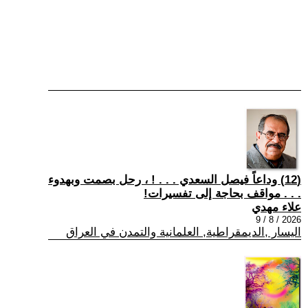
(12) وداعاً فيصل السعدي . . . ! ، رحل بصمت وبهدوء
. . . مواقف بحاجة إلى تفسيرات!
علاء مهدي
2026 / 8 / 9
اليسار ,الديمقراطية, العلمانية والتمدن في العراق