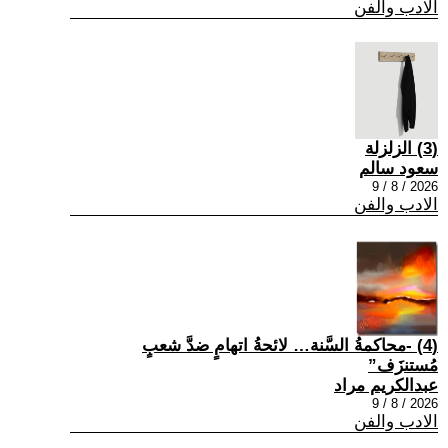
الادب والفن
(3) الزلزلة
سعود سالم
2026 / 8 / 9
الادب والفن
(4) -محاكمةُ السَّنة… لائحةُ اتهامٍ ضدَّ شعبٍ
مُستنزَف”
عبدالكريم مراد
2026 / 8 / 9
الادب والفن