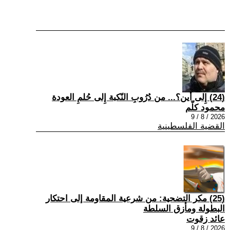
(24) إِلى أين؟... من دُرُوبِ النّكبة إِلى حُلمِ العودة
محمود كلّم
2026 / 8 / 9
القضية الفلسطينية
(25) مكر التضحية: من شرعية المقاومة إلى احتكار
البطولة ومأزق السلطة
عائد زقوت
2026 / 8 / 9