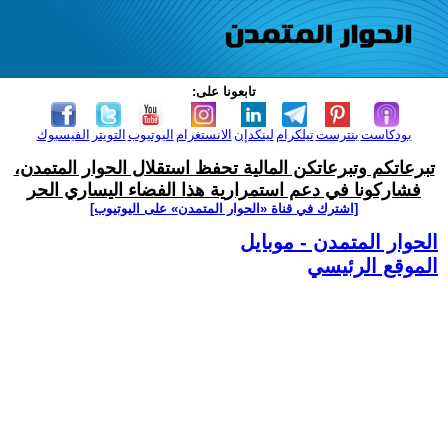
تابعونا على:
بودكاست
بنترست
تيلكرام
لينكدإن
الانستغرام
اليوتيوب
التويتر
الفيسبوك
تبرعاتكم وتبرعاتكن المالية تحفظ استقلال الحوار المتمدن،
فشاركونا في دعم استمرارية هذا الفضاء اليساري الحر
[اشترك في قناة ‫«الحوار المتمدن» على اليوتيوب]
الحوار المتمدن - موبايل
الموقع الرئيسي