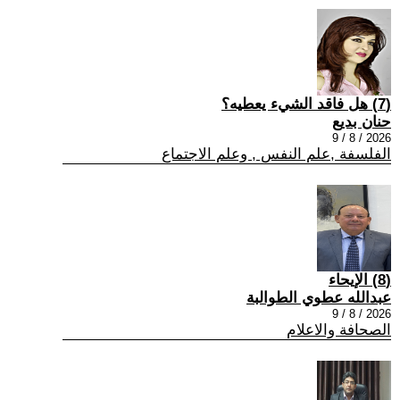
(7) هل فاقد الشيء يعطيه؟
حنان بديع
2026 / 8 / 9
الفلسفة ,علم النفس , وعلم الاجتماع
(8) الإيحاء
عبدالله عطوي الطوالبة
2026 / 8 / 9
الصحافة والاعلام