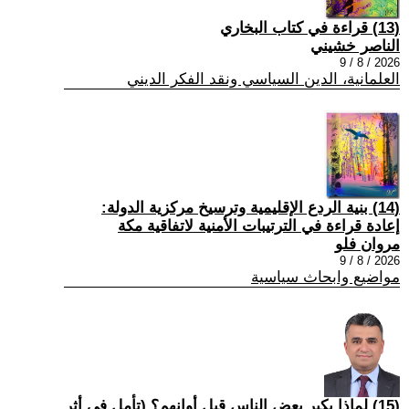
(13) قراءة في كتاب البخاري
الناصر خشيني
2026 / 8 / 9
العلمانية، الدين السياسي ونقد الفكر الديني
(14) بنية الردع الإقليمية وترسيخ مركزية الدولة:
إعادة قراءة في الترتيبات الأمنية لاتفاقية مكة
مروان فلو
2026 / 8 / 9
مواضيع وابحاث سياسية
(15) لماذا يكبر بعض الناس قبل أوانهم؟ (تأمل في أثر