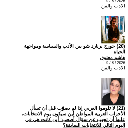
2026 / 8 / 9
الادب والفن
(20) جورج برنارد شو بين الأدب والسياسة ومواجهة
الحياة
هاشم معتوق
2026 / 8 / 9
الادب والفن
(21) لا تلوموا العربي إذا لم يصوّت قبل أن تسأل
الأحزاب العربية المواطن أين سيكون يوم الانتخابات،
عليها أن تجيب عن سؤال أصعب: أين كانت هي في
اليوم التالي للانتخابات السابقة؟