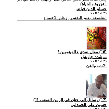
التجربة والحياة)
حسام الدين فياض
2026 / 8 / 9
الفلسفة ,علم النفس , وعلم الاجتماع
(16) مقال نقدي / الفينومين /
مرشدة جاويش
2026 / 8 / 9
الادب والفن
(17) رسائل الى حنان في الزمن الصعب (1)
حسين علي الحمداني