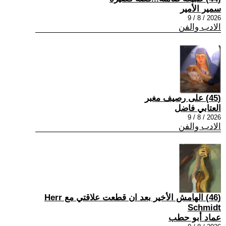
سمير الأمير
2026 / 8 / 9
الادب والفن
(45) على رصيف مغبر
العتابي فاضل
2026 / 8 / 9
الادب والفن
(46) الهامش الأخير بعد ان قطعت علاقتي مع Herr
Schmidt
عماد أبو حطب