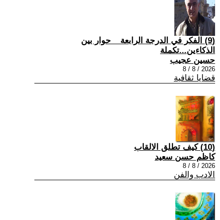
(9) الفكر في الدرجة الرابعة _ حوار بين
الذكاءين...تكملة
حسين عجيب
2026 / 8 / 8
قضايا ثقافية
(10) كيف تطلق الالقاب
كاظم حسن سعيد
2026 / 8 / 8
الادب والفن