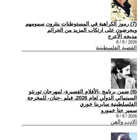
(7) رموز الكراهية في المستوطنات ينثرون سمومهم
ويحرضون على ارتكاب المزيد من الجرائم
مديحه الأعرج
2026 / 8 / 8
القضية الفلسطينية
(8) ضمن برنامج -الأفلام القصيرة- لمهرجان تورنتو
السينمائي الدولي لعام 2026، فيلم -حنان- للمخرجة
الفلسلطينية سابرينا خوري
سمير حنا خمورو
2026 / 8 / 8
الادب والفن