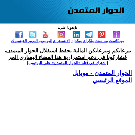
تابعونا على:
بودكاست
بنترست
تيلكرام
لينكدإن
الانستغرام
اليوتيوب
التويتر
الفيسبوك
تبرعاتكم وتبرعاتكن المالية تحفظ استقلال الحوار المتمدن،
فشاركونا في دعم استمرارية هذا الفضاء اليساري الحر
[اشترك في قناة ‫«الحوار المتمدن» على اليوتيوب]
الحوار المتمدن - موبايل
الموقع الرئيسي