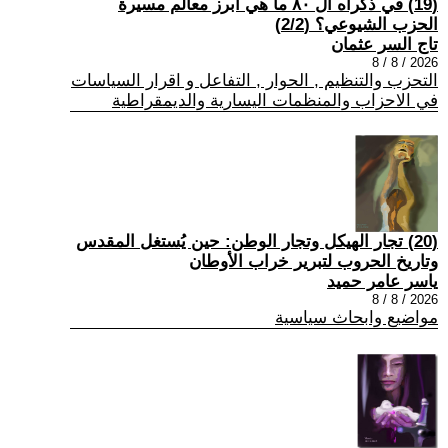
(19) في ذكراه ال ٨٠ ما هي أبرز معالم مسيرة
الحزب الشيوعي؟ (2/2)
تاج السر عثمان
2026 / 8 / 8
التحزب والتنظيم , الحوار , التفاعل و اقرار السياسات
في الاحزاب والمنظمات اليسارية والديمقراطية
(20) تجار الهيكل وتجار الوطن: حين يُستغل المقدس
وتاريخ الحروب لتبرير خراب الأوطان
ياسر عامر حميد
2026 / 8 / 8
مواضيع وابحاث سياسية