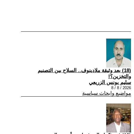
(18) بعد وثيقة ملادينوف.. السلاح بين التصنيم
والتخزين؟!
سليم يونس الزريعي
2026 / 8 / 8
مواضيع وابحاث سياسية