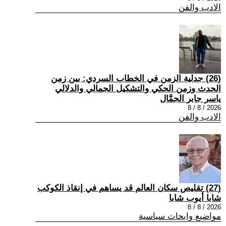
الادب والفن
(26) جدلية الزمن في الخطاب السردي: بين زمن
الحدث وزمن الحكي والتشكيل الجمالي والدلالي
ياسر جابر الجمَّال
2026 / 8 / 8
الادب والفن
(27) تقليص سكان العالم قد يساهم في إنقاذ الكوكب
شابا أيوب شابا
2026 / 8 / 8
مواضيع وابحاث سياسية