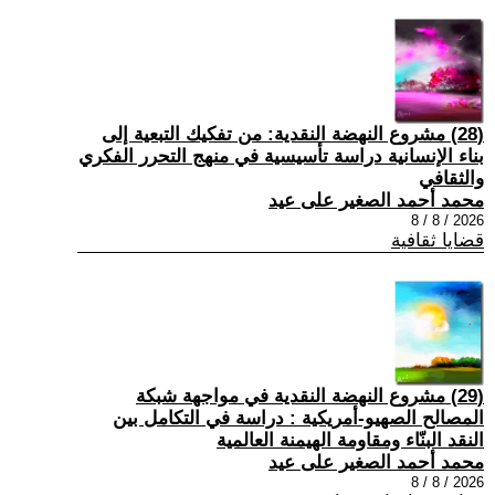
(28) مشروع النهضة النقدية: من تفكيك التبعية إلى
بناء الإنسانية دراسة تأسيسية في منهج التحرر الفكري
والثقافي
محمد أحمد الصغير على عيد
2026 / 8 / 8
قضايا ثقافية
(29) مشروع النهضة النقدية في مواجهة شبكة
المصالح الصهيو-أمريكية : دراسة في التكامل بين
النقد البنّاء ومقاومة الهيمنة العالمية
محمد أحمد الصغير على عيد
2026 / 8 / 8