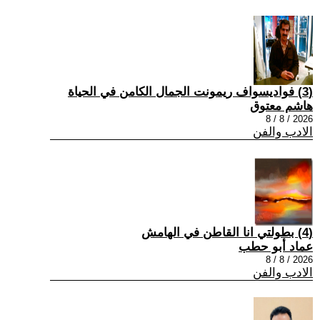
(3) فواديسواف ريمونت الجمال الكامن في الحياة
هاشم معتوق
2026 / 8 / 8
الادب والفن
(4) بطولتي انا القاطن في الهامش
عماد أبو حطب
2026 / 8 / 8
الادب والفن