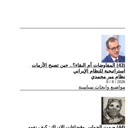
(43) المفاوضات أم البقاء؟.. حين تصبح الأزمات
استراتيجية للنظام الإيراني
نظام مير محمدي
2026 / 8 / 8
مواضيع وابحاث سياسية
(44) صمت الحواس وفضاءات الإدراك: كيف نفهم