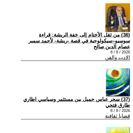
(36) من ثقل الأختام إلى خفة الريشة: قراءة
سوسيو–سيكولوجية في قصة -ريشة- لأحمد سمير
عصام الدين صالح
2026 / 8 / 8
الادب والفن
(37) سحر عباس جميل بين مستثمر وسياسي اطاري
طارق فتحي
2026 / 8 / 8
قضايا ثقافية