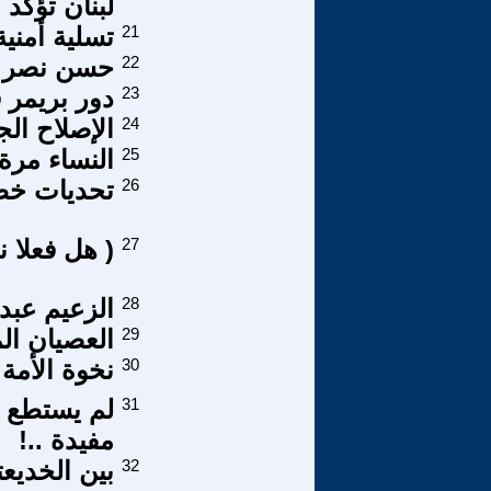
لبنان تؤكد
21
تسلية أمني
22
حسن نصر ال
23
دور بريمر 
24
الإصلاح ال
25
النساء مرة 
26
تحديات خطي
27
( هل فعلا ن
28
الزعيم عبد
29
العصيان الم
30
نخوة الأمة
31
لم يستطع و
مفيدة ..!
32
بين الخديعت