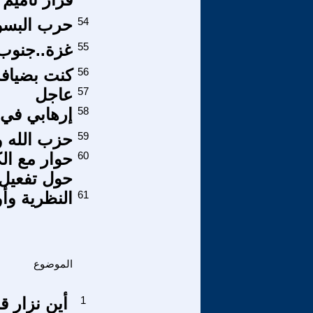
54
حرب البسو
55
غزة..جنوب 
56
كنت بضيافة 
57
عاجل
58
إرهابي في ا
59
حزب الله و
60
حوار مع ال
حول تفعيل 
61
النظرية وأ
الموضوع
1
أين نزار ق