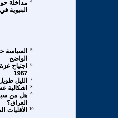
4
مداخلة حول
البنيوية ف
5
السياسة خل
الواضح
6
اجتياح غزة
1967
7
الليل طويل
8
اشكالية غس
9
هل من سبيل
العراق؟
10
الأقليات ال