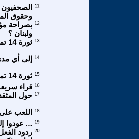
11
الصحفيون ا
وحقوق الم
12
بصراحة مؤ
ولبنان ؟
13
ثورة 14 تموز ما بين مفهوم الثورة والانقلاب العسكري
14
إلى أي مدى
15
ثورة 14 تموز وعبدالكريم قاسم 5
16
قراء سريعة
17
حول المثق
18
اللعب على ح
19
... عودوا 
20
ردود الفعل 