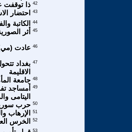
42
ذا توقفت ع
43
احتضار الا
44
الكاتبة وال
45
أثر الصوري
46
عادت (مي) 
47
بغداد تتحو
الاقليمة
48
جامعة المأم
49
أمساجد تفر
اليتامى وا
50
حرب سورية 
51
الإرهاب وال
52
الخرس الع
53
قرار تأميم