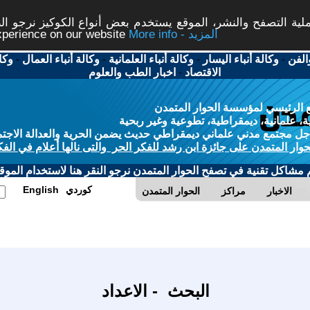
ة التصفح والنشر، الموقع يستخدم بعض أنواع الكوكيز نرجو النق
More info - المزيد
experience on our website
الفن
-
وكالة أنباء اليسار
-
وكالة أنباء العلمانية
-
وكالة أنباء العمال
-
وكا
الاقتصاد
-
اخبار الطب والعلوم
 الرئيسي لمؤسسة الحوار المتمدن
، علمانية، ديمقراطية، تطوعية وغير ربحية
ل مجتمع مدني علماني ديمقراطي حديث يضمن الحرية والعدالة الاجتم
حوار المتمدن على جائزة ابن رشد للفكر الحر والتى نالها أعلام في الفك
م مشاكل تقنية في تصفح الحوار المتمدن نرجو النقر هنا لاستخدام الموقع
كوردي
English
الاخبار
مراكز
الحوار المتمدن
البحث - الاعداد