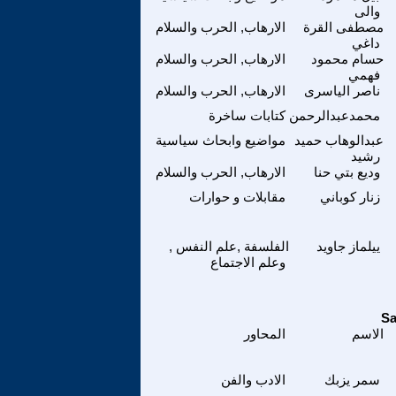
والى
مصطفى القرة
الارهاب, الحرب والسلام
داغي
حسام محمود
الارهاب, الحرب والسلام
فهمي
ناصر الياسرى
الارهاب, الحرب والسلام
محمدعبدالرحمن
كتابات ساخرة
عبدالوهاب حميد
مواضيع وابحاث سياسية
رشيد
وديع بتي حنا
الارهاب, الحرب والسلام
زنار كوباني
مقابلات و حوارات
ييلماز جاويد
الفلسفة ,علم النفس ,
وعلم الاجتماع
الاسم
المحاور
سمر يزبك
الادب والفن