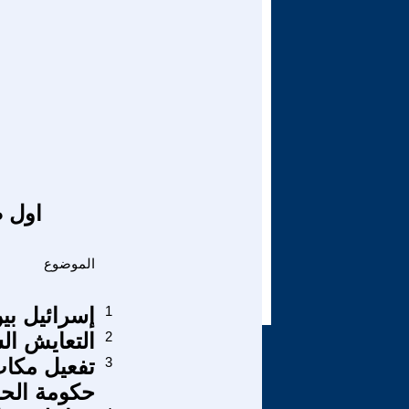
اول ص
الموضوع
1
إسرائيل بي
2
التعايش ا
3
تفعيل مكاب
حكومة الح