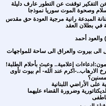
ن التفكير توقفت عن التطور عارف دليلة
سلام وصحوة الموت سوريا نموذجا
فنانة المبدعة رانية مرجية العودة حق مقدس
ة في بطلان العقد
والعود أحمد
ل الى بيروت والعراق الى ساحة للمواجهات
ون:ادعاءات إعلامية.. وعبث بأحلام الطلبة!
خ الارهاب..-اكرم عند الله- أم بيوت تأوى
لمسنين؟
على الأراضي اللبنانية
ديكتاتورية وضرورة القضاء عليهما
اطفى
 قناة السويس