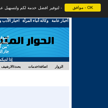
موافق - OK
لتوفير افضل خدمة لكم ولتسهيل عملي
أخبار عامة
-
وكالة أنباء المرأة
-
اخبار الأدب و
الموقع
يسارية
"من أج
حاز ال
إذا لديك
الزوار
اضافة/خدمات
بحث/الارشيف