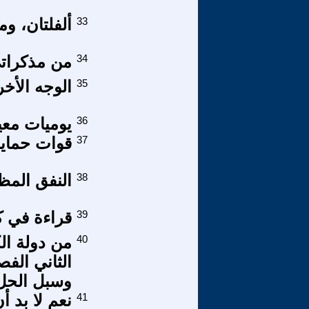
33
ألفلتان، وم
34
من مذكراتي
35
الوجه الأخر
36
يوميات معي
37
قوات حماية
38
النفق المظ
39
قراءة في كت
40
من دولة ال
الثاني الف
وسبل الحل ا
41
نعم لا بد أ