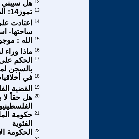
12
هل سيبني ا
13
تموز14: الضرورة والماهية 4-4
14
اعتادت على
ساحتها- اس
15
الله : موج
16
ماذا وراء 
17
الحكم على 
بالسجن لم
18
في أخلاقيا
19
القضية الف
20
هل حقاً لا 
الفلسطيني
21
حكومة الما
الفئوية
22
الحكومة الا