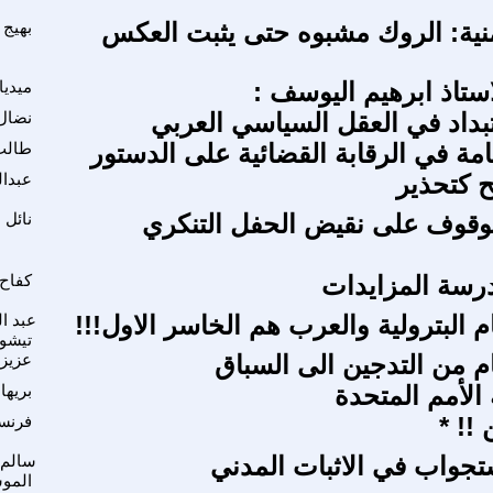
أمنية: الروك مشبوه حتى يثبت العكس
بهيج 
ستاذ ابرهيم اليوسف :
ميديا
بداد في العقل السياسي العربي
نضال 
امة في الرقابة القضائية على الدستور
طالب
 كتحذير
عبدال
الوقوف على نقيض الحفل التنكري
نائل 
رسة المزايدات
كفاح
م البترولية والعرب هم الخاسر الاول!!!
عبد ا
تيشو
ام من التدجين الى السباق
عزيز
الأمم المتحدة
بريها
 !! *
فرنسو
تجواب في الاثبات المدني
سالم 
المو