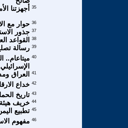
صالح
35
أجهزتنا ال
36
حوار مع الا
37
جذور الاست
38
القواعد الع
39
رسالة تصلح
40
ميتاعام.. 
الإسرائيلي
41
العراق ومد
42
خداع الارقا
43
تاريخ الحم
44
خريف هيئة 
45
تطبيع اليمن
46
مفهوم الاس