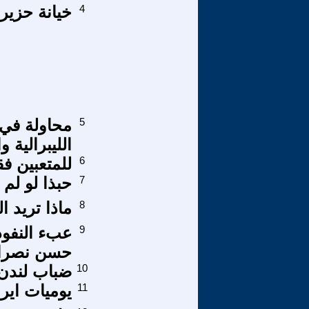
4
خيانة حزيران 1967
5
محاولة في 
الليبرالية 
6
للمتعبين ف
7
حبذا لو لم
8
ماذا تريد 
9
عبء النفوذ
حسن نصرال
10
ضباب لندن 
11
يوميات ايران