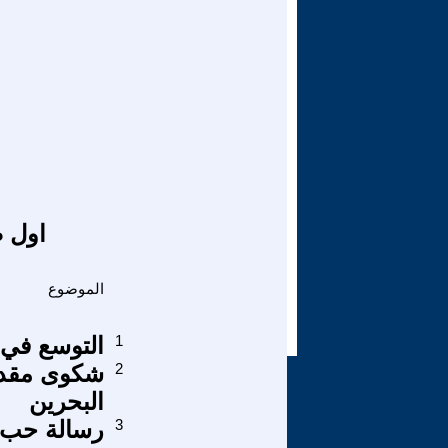
اول ص
الموضوع
1
التوسع في 
2
شكوى مقدمة
البحرين
3
رسالة حب و