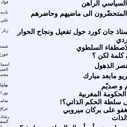
لسياسي الراهن
فؤاد 
المتحضّرون الى ماضيهم وحاضرهم
ناديه
علي 
أستاذ جان كورد حول تفعيل ونجاح الحوار
زنار 
ردي
لاصطفاء السلطوي
شمدي
كلمة لكن ؟
جورج
صر الذهول
اسماع
الحس
يو مابعد مبارك
محمو
م و صديّم
بهلول
الحكومة المغربية
نور ا
 سلطة الحكم الذاتي؟!
سامي
تغفو على بركان ميروبي
عراق 
الذات
رشاد 
السع
نور ا