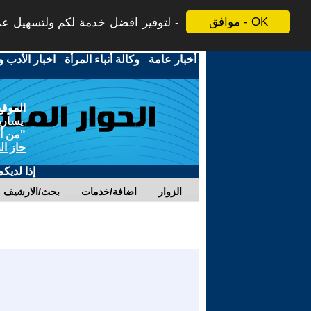
موافق - OK
لتوفير افضل خدمة لكم ولتسهيل عملي
أخبار عامة
-
وكالة أنباء المرأة
-
اخبار الأدب و
الموقع
يسارية
"من أج
حاز ال
إذا لديك
الزوار
اضافة/خدمات
بحث/الارشيف