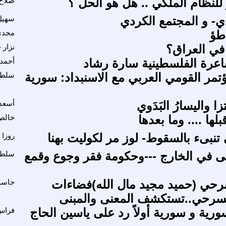
لنظام الملكي .. هل هو الحل ؟
صلاح
ي- و المجتمع الكردي
سهيل
طؤ
مجدي
في العراق؟
نزار 
اعرة الفلسطينية سارة رشاد
أحمد
تمر القومي العربي مع الاسنبداد: سورية
سلطان
تزا واليسارُ البَدَوي
أسعد
لها .... وما بعدها
خالص
 تنبىء بالسقوط- لوز مر لكوليت بهنا
روزا
 في الخارج ---وحكومة فقر وجوع وقمع
سلطا
سرحي (حميد مجيد مال الله)فضاءات
جاسم
سرحي..تستكشف المعنى والمبنى
ورية و سورية أولاً رد على ياسين الحاج
فراس