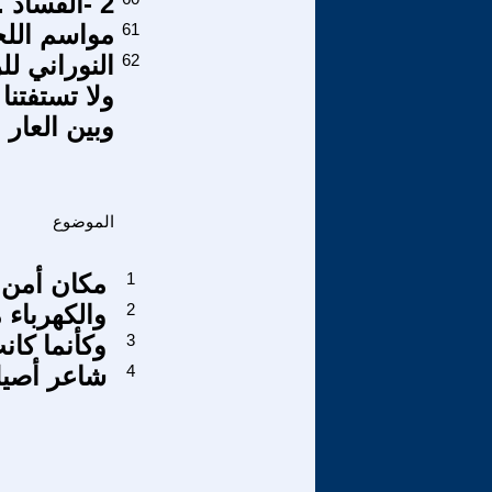
2 -الفساد ... هل يعني أن أموال الدولة مستباحة ؟
61
مواسم اللح
62
النوراني لل
ولا تستفتنا
وبين العار ا
الموضوع
1
مكان أمن
2
والكهرباء 
3
وكأنما كان
4
شاعر أصي