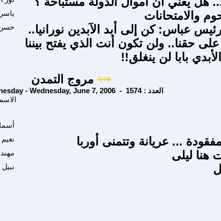
وم والامتحانات
ياسر 
رئيس عباس: كن إلى أبد الآبدين نورانيا..
حسن م
 على حقنا.. ولن تكون أنت الذي يفتح بيننا
لأبدي بابا لن ينغلق!!
مروج التمدن
Wednesday - Wednesday, June 7, 2006 - العدد : 1574
الاسم
أسما
مفقودة ... عريانة وتتمنى أوربا
نعيم 
ت هنا ليلى
مهند
ل
نبيل 