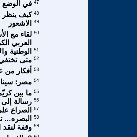
47
في الوضع ا
48
كيف ينظر 
49
الاشعور
50
لقاء مع ال
العربي الك
51
الوطنية وا
52
متى تختفي 
53
أفكار من ع
54
مصر: سينار
55
ما بين كريّ
56
رسالة إلى 
57
الصراع على
58
البصره... 
59
وقفة لنقد 
60