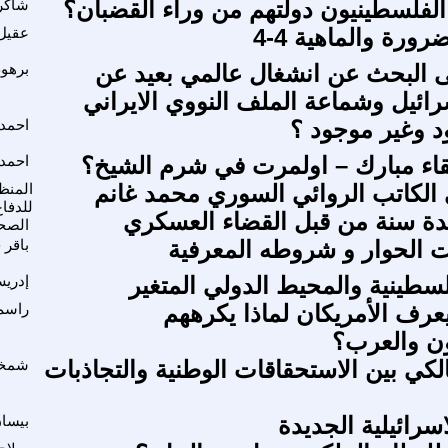
لفلسطينيون دولتهم من وراء القضبان؟
شاكر 
عقيل
 البحث عن انشغال عالمي بعيد عن
برهو
رائيل وشماعة الملف النووي الايراني
ود وغير موجود ؟
احمد
لقاء مبارك – اولمرت في شرم الشيخ؟
احمد
الكاتب الروائي السوري محمد غانم
المنظم
للدفا
دة سنة من قبل القضاء العسكري
الصحا
ت الحوار و شروطه المعرفية
باقر
لسطينية والمحيط الدولي المتغير
إدري
يعرف الأمريكان لماذا يكرههم
راسم
ون والعرب؟
لكي بين الاستحقاقات الوطنية والتجاذبات
شمخي
سرائيلية الجديدة
بيسا