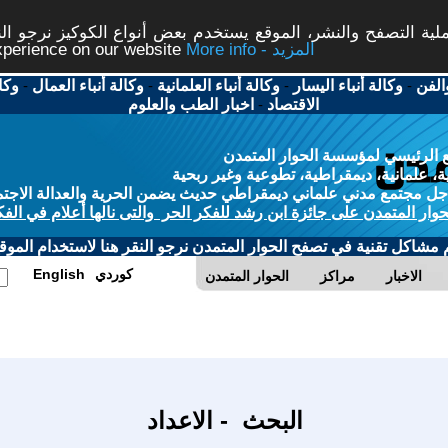
ة التصفح والنشر، الموقع يستخدم بعض أنواع الكوكيز نرجو النق
More info - المزيد
experience on our website
الفن
-
وكالة أنباء اليسار
-
وكالة أنباء العلمانية
-
وكالة أنباء العمال
-
وكا
الاقتصاد
-
اخبار الطب والعلوم
 الرئيسي لمؤسسة الحوار المتمدن
، علمانية، ديمقراطية، تطوعية وغير ربحية
ل مجتمع مدني علماني ديمقراطي حديث يضمن الحرية والعدالة الاجتم
حوار المتمدن على جائزة ابن رشد للفكر الحر والتى نالها أعلام في الفك
م مشاكل تقنية في تصفح الحوار المتمدن نرجو النقر هنا لاستخدام الموقع
كوردي
English
الاخبار
مراكز
الحوار المتمدن
البحث - الاعداد