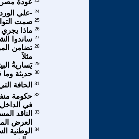
23
عودة مصر ل
24
-علي الورد
25
صمت التوا
26
ماذا يجري 
27
ساندوا الش
28
تضامن المؤ
مثلاَ
29
يَساريةُ البي
30
حديثة وما قب
31
الحافة التي
32
حكومة منفى
في الداخل
33
الناقد الم
العرض الم
34
الوطنية الس