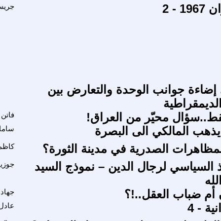
 - 2
جريس
إضاءة جوانب الوحدة والتعارض بين
والديمقراطية
قط..سؤال محيّر من العراق!
فاتن 
 يذهب المالكي الى البصرة
ساما
المظاهرات الصدرية في مدينة الثورة؟
كاظم
 السياسي لرجال الدين – نموذج السيد
جوزي
له
أم ضباب العقل..!؟
جهاد 
ية - 4
عادل