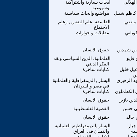
الهلالي
ابحاث يسارية واشتراكية
وشيوعية
 كاظم شبيل
مواضيع وابحاث سياسية
ماضي
الفلسفة ,علم النفس , وعلم
الاجتماع
كوباني
مقابلات و حوارات
ن شمدين
حقوق الانسان
 فايق
العلمانية، الدين السياسي ونقد
الفكر الديني
يل خليل
كتابات ساخرة
ن
د الزهيري
اليسار , الديمقراطية والعلمانية
في مصر والسودان
 الكظماوي
كتابات ساخرة
لدين بازين
حقوق الانسان
 حسن
القضية الفلسطينية
خالد
حقوق الانسان
جبار
اليسار ,الديمقراطية, العلمانية
يدي
والتمدن في العراق
لدخيل
الادارة و الاقتصاد