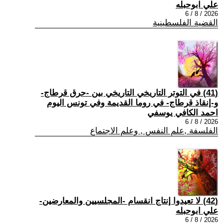
علي ابوحبله
2026 / 8 / 6
القضية الفلسطينية
(41) في التوتر التاريخي التاريخي بين -حرق قرطاج-
و-إنقاذ قرطاج- في روما القديمة وفي تونس اليوم
احمد الكافي يوسفي
2026 / 8 / 6
الفلسفة ,علم النفس , وعلم الاجتماع
(42) لا تعيدوا إنتاج انقسام -المجلسيين والمعارضين-
علي ابوحبله
2026 / 8 / 6