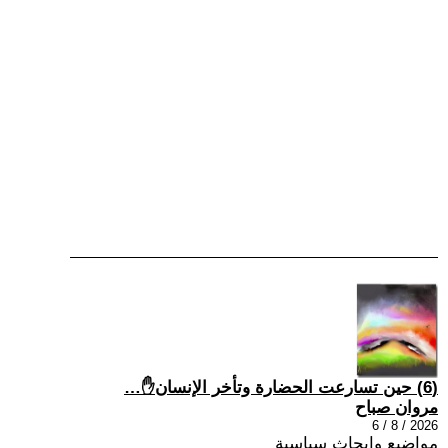
(6) حين تسارعت الحضارة وتأخر الإنسان✋…
مروان صباح
2026 / 8 / 6
مواضيع وابحاث سياسية