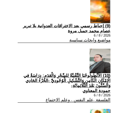
(9) إحباط رسمي بعد الاختراقات العدوانية بلا تبرير
عصام محمد جميل مروة
2026 / 8 / 6
مواضيع وابحاث سياسية
(10) الْأَنْطُولُوجْيَا التِّقْنِيَّةُ لِلسِّحْرِ وَالْعَدَمِ: دِرَاسَةٌ فِي
الْإِمْكَانِ الْكَامِنِ وَالتَّشْكِيلِ الْوُجُودِيِّ -الجُزْءُ الحَادِي
وَالسِّتُّونَ بَعْدَ الثَّلَاثِمِائَةِ-
حمودة المعناوي
2026 / 8 / 6
الفلسفة ,علم النفس , وعلم الاجتماع