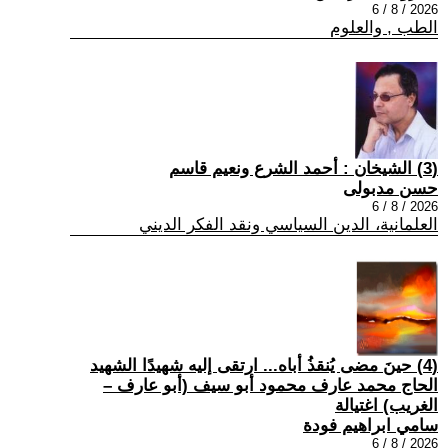
2026 / 8 / 6
الطب , والعلوم
(3) الشيخان : أحمد الشرع ونعيم قاسم
حسن مدبولى
2026 / 8 / 6
العلمانية، الدين السياسي ونقد الفكر الديني
(4) حينَ مضى يُنقذُ أباه... ارتقى إليه شهيدًا الشهيد
الحاج محمد عارف محمود أبو سيف (أبو عارف –
الغريب) اغتيالة
سامي ابراهيم فودة
2026 / 8 / 6