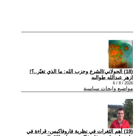
(18) الجولاني/الشرع وحزب الله: ما الذي تغيّر..؟!
ازهر عبدالله طوالبه
2026 / 8 / 6
مواضيع وابحاث سياسية
(19) أهم الثغرات في نظرية فاروفاكيس- قراءة في