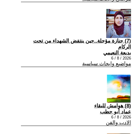
(7) جنازة مؤجلة..حين ينتفض الشهداء من تحت
الركام
بديعة النعيمي
2026 / 8 / 6
مواضيع وابحاث سياسية
(8) هوامش للبقاء
عماد أبو حطب
2026 / 8 / 6
الادب والفن