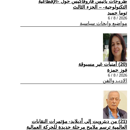
طروحات يانيس فاروفاكيس حول -الإقطاعية
التكنولوجية- – الجزء الثالث
توما حميد
2026 / 8 / 6
مواضيع وابحاث سياسية
(20) أمنيات غير مسبوقة
فوز حمزة
2026 / 8 / 6
الادب والفن
(21) من ديترويت إلى أديلايد- مؤتمرات النقابات
العالمية ترسم ملامح مرحلة جديدة للحركة العمالية