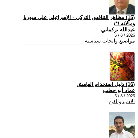
(15) مظاهر التنافس التركي - الإسرائيلي على سوريا
ومآلاته /*/
عبدالله تركماني
2026 / 8 / 6
مواضيع وابحاث سياسية
(16) دليل استخدام الهامش
عماد أبو حطب
2026 / 8 / 6
الادب والفن