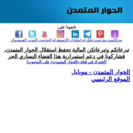
تابعونا على:
بودكاست
بنترست
تيلكرام
لينكدإن
الانستغرام
اليوتيوب
التويتر
الفيسبوك
تبرعاتكم وتبرعاتكن المالية تحفظ استقلال الحوار المتمدن،
فشاركونا في دعم استمرارية هذا الفضاء اليساري الحر
[اشترك في قناة ‫«الحوار المتمدن» على اليوتيوب]
الحوار المتمدن - موبايل
الموقع الرئيسي