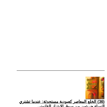
(36) الخلع المعاصر كعبودية مستحدثة: عندما تشتري
النساء حريتهن من سوق الابتزاز القانوني