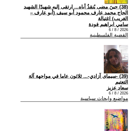
(38) حينَ مضى يُنقذُ أباه... ارتقى إليه شهيدًا الشهيد
الحاج محمد عارف محمود أبو سيف (أبو عارف –
الغريب) اغتيالة
سامي ابراهيم فودة
2026 / 8 / 6
القضية الفلسطينية
(39) -سيمای آزادي-... ثلاثون عاما في مواجهة آلة
التعتيم
سعاد عزيز
2026 / 8 / 6
مواضيع وابحاث سياسية