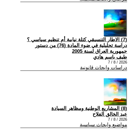
(7) الاطار التنسيقي كتلة نيابية أم تنظيم سياسي ؟
دراسة تحليلية في ضوء المادة (76) من دستور
جمهورية العراق لسنة 2005
طيف باسم هادي
2026 / 8 / 7
دراسات وابحاث قانونية
(8) المشاريع الوطنية ومظاهر السيادة
عبد الخالق الفلاح
2026 / 8 / 7
مواضيع وابحاث سياسية