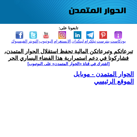
تابعونا على:
بودكاست
بنترست
تيلكرام
لينكدإن
الانستغرام
اليوتيوب
التويتر
الفيسبوك
تبرعاتكم وتبرعاتكن المالية تحفظ استقلال الحوار المتمدن،
فشاركونا في دعم استمرارية هذا الفضاء اليساري الحر
[اشترك في قناة ‫«الحوار المتمدن» على اليوتيوب]
الحوار المتمدن - موبايل
الموقع الرئيسي