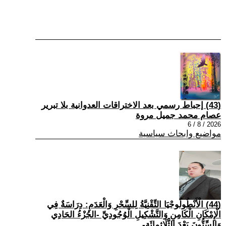
(43) إحباط رسمي بعد الاختراقات العدوانية بلا تبرير
عصام محمد جميل مروة
2026 / 8 / 6
مواضيع وابحاث سياسية
(44) الْأَنْطُولُوجْيَا التِّقْنِيَّةُ لِلسِّحْرِ وَالْعَدَمِ: دِرَاسَةٌ فِي
الْإِمْكَانِ الْكَامِنِ وَالتَّشْكِيلِ الْوُجُودِيِّ -الجُزْءُ الحَادِي
وَالسِّتُّونَ بَعْدَ الثَّلَاثِمِائَةِ-