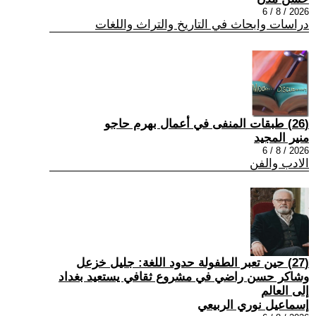
2026 / 8 / 6
دراسات وابحاث في التاريخ والتراث واللغات
(26) طبقات المنفى في أعمال بهرم حاجو
منير المجيد
2026 / 8 / 6
الادب والفن
(27) حين تعبر الطفولة حدود اللغة: جليل خزعل
وشاكر حسن راضي في مشروع ثقافي يستعيد بغداد
إلى العالم
إسماعيل نوري الربيعي