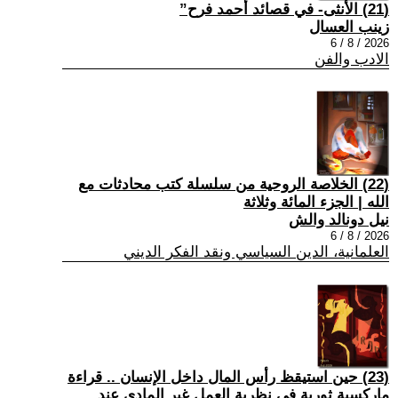
(21) الأنثى- في قصائد أحمد فرح”
زينب العسال
2026 / 8 / 6
الادب والفن
(22) الخلاصة الروحية من سلسلة كتب محادثات مع
الله | الجزء المائة وثلاثة
نيل دونالد والش
2026 / 8 / 6
العلمانية، الدين السياسي ونقد الفكر الديني
(23) حين استيقظ رأس المال داخل الإنسان .. قراءة
ماركسية ثورية في نظرية العمل غير المادي عند