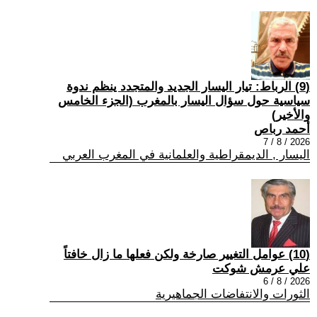
(9) الرباط: تيار اليسار الجديد والمتجدد ينظم ندوة
سياسية حول سؤال اليسار بالمغرب (الجزء الخامس
والأخير)
أحمد رباص
2026 / 8 / 7
اليسار , الديمقراطية والعلمانية في المغرب العربي
(10) عوامل التغيير صارخة ولكن فعلها ما زال خافتاً
علي عرمش شوكت
2026 / 8 / 6
الثورات والانتفاضات الجماهيرية