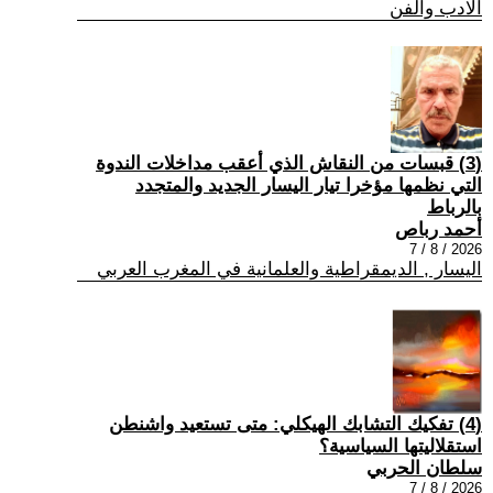
الادب والفن
(3) قبسات من النقاش الذي أعقب مداخلات الندوة
التي نظمها مؤخرا تيار اليسار الجديد والمتجدد
بالرباط
أحمد رباص
2026 / 8 / 7
اليسار , الديمقراطية والعلمانية في المغرب العربي
(4) تفكيك التشابك الهيكلي: متى تستعيد واشنطن
استقلاليتها السياسية؟
سلطان الحربي
2026 / 8 / 7