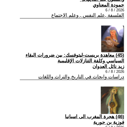
حمودة المعناوي
2026 / 8 / 6
الفلسفة ,علم النفس , وعلم الاجتماع
(45) معاهدة بريست-ليتوفسك: بين ضرورات البقاء
السياسي وكلفة التنازلات الإقليمية
زيد نائل العدوان
2026 / 8 / 6
دراسات وابحاث في التاريخ والتراث واللغات
(46) هجرة المغرب الى اسبانيا
فوزية بن حورية