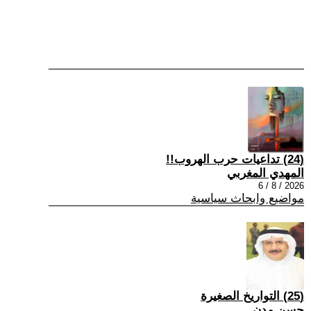
(24) تداعيات حرب الهروب!!
المهدي المغربي
2026 / 8 / 6
مواضيع وابحاث سياسية
(25) التواريخ الصغيرة
حسن مدن