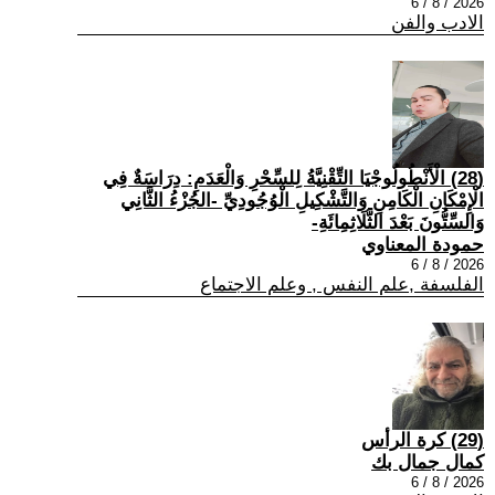
2026 / 8 / 6
الادب والفن
(28) الْأَنْطُولُوجْيَا التِّقْنِيَّةُ لِلسِّحْرِ وَالْعَدَمِ: دِرَاسَةٌ فِي
الْإِمْكَانِ الْكَامِنِ وَالتَّشْكِيلِ الْوُجُودِيِّ -الجُزْءُ الثَّانِي
وَالسِّتُّونَ بَعْدَ الثَّلَاثِمِائَةِ-
حمودة المعناوي
2026 / 8 / 6
الفلسفة ,علم النفس , وعلم الاجتماع
(29) كرة الرأس
كمال جمال بك
2026 / 8 / 6