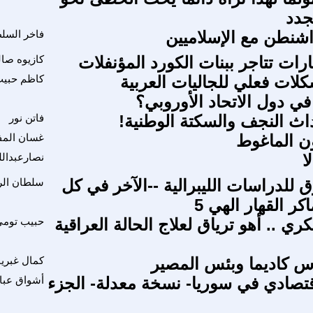
جدد
شنطن مع الإسلاميين
فاخر السل
ات تتاجر ببنات الکورد المؤنفلات
كازيوه صال
ات فعلي للجاليات العربية
كاظم حبي
في دول الاتحاد الأوروبي؟
داث النجف والسكتة الوطنية!
فاتن نور
 الماغوط
غسان المف
ا
نصارعبدالل
 للدراسات الليبرالية --الآخر في كل
سلطان الر
اكر القهار الهي 5
ي .. أهو ترياق لعلاج الحالة العراقية
حبيب توم
س كاديما وبئس المصير
كمال غبري
اقتصادي في سوريا- نسخة معدلة- الجزء
أشواق عب