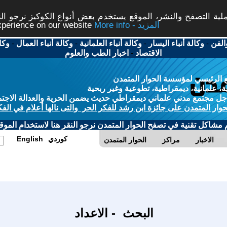
ة التصفح والنشر، الموقع يستخدم بعض أنواع الكوكيز نرجو النق
More info - المزيد
experience on our website
الفن
-
وكالة أنباء اليسار
-
وكالة أنباء العلمانية
-
وكالة أنباء العمال
-
وكا
الاقتصاد
-
اخبار الطب والعلوم
 الرئيسي لمؤسسة الحوار المتمدن
، علمانية، ديمقراطية، تطوعية وغير ربحية
ل مجتمع مدني علماني ديمقراطي حديث يضمن الحرية والعدالة الاجتم
حوار المتمدن على جائزة ابن رشد للفكر الحر والتى نالها أعلام في الفك
م مشاكل تقنية في تصفح الحوار المتمدن نرجو النقر هنا لاستخدام الموقع
كوردي
English
الاخبار
مراكز
الحوار المتمدن
البحث - الاعداد