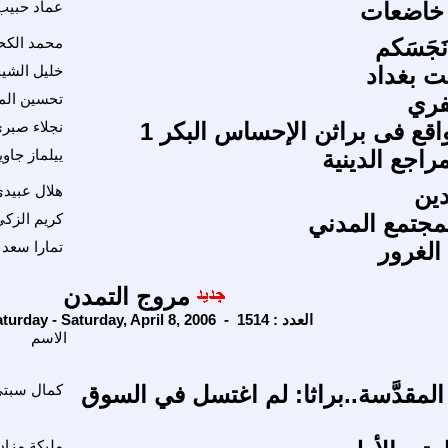
لا خاضعات
عماد حبيب
َجَسَكم
محمد الك
ت بغداد
خليل الشي
فري
تحسين الم
اقع فى براثن الإحساس البكر 1
نجلاء صبر
مراجع الدينية
ييلماز جاوي
ين
هلال عبيد
مجتمع المدني
كريم الزك
الغرور
تمارا سعد 
مروج التمدن
Saturday - Saturday, April 8, 2006 - العدد : 1514
الاسم
ِ المقدَّسة..براثا: لم اغتسل في السوق
كمال سبت
مليكة مزان