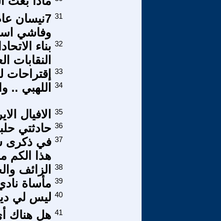
ماذا بعث ا
31
وفاشي اسم
32
بناء الاتح
النقابات الع
33
إقتراحات ل
34
اللهبي .. و
35
الافيال الاي
36
حادثتي حلبج
37
في ذكرى س
هذا الكم من
38
الزائف وال
39
مأساة نادي
40
ليس لي دي
41
هل هناك أي