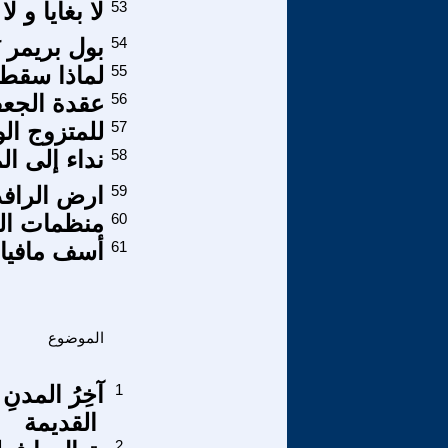
53
لا بغايا و 
54
بول بريمر ن
55
لماذا سقط
56
عقدة الجع
57
للمتزوج الو
58
نداء إلى ال
59
ارض الرافد
60
منظمات ال
61
أسف مافيا 
الموضوع
1
آخِرُ المدن
القديمة
2