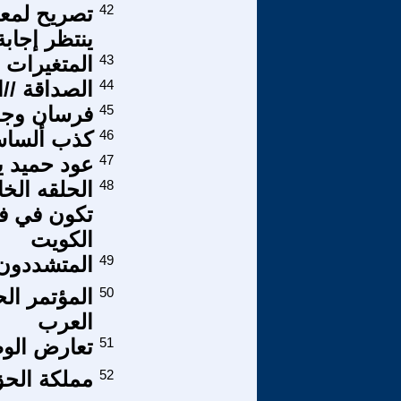
42
تصريح لمعا
ينتظر إجابة 
43
المتغيرات ا
44
الصداقة //ا
45
فرسان وجر
46
كذب ألساس
47
عود حميد ي
48
الحلقه ال
تكون في فت
الكويت
49
المتشددون 
50
المؤتمر ال
العرب
51
تعارض الوط
52
مملكة الح