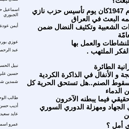
لبعث؟
7نيسان عام 1947كان يوم تأسيس حزب نازي
اسماعيل ح
الجبوري
ه البعث في العراق
ادات الشعبية وتكثيف النضال ضمن
أيمن عودة
امّة
لنشاطات والعمل بها
عوزي بور
الفكر الملتهب .
عبد الرحمن
رانية الطائرة
نبيل الحس
ة و الأنفال في الذاكرة الكردية
حسين علي
قوط الصنم..هل تستحق الحرية كل
شمدين شم
 الدماء
حقيقي فيما يبطنه الآخرون
طالب الوح
 الجهاد ومهزلة الدوري السوري
أديب حسن
ن
عايد سعيد 
 أمل ؟
عمرو اسما