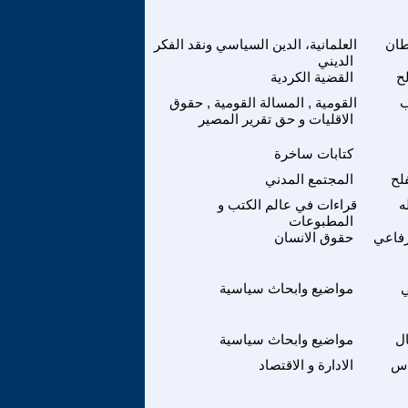
طان
العلمانية، الدين السياسي ونقد الفكر
الديني
ح
القضية الكردية
ب
القومية , المسالة القومية , حقوق
الاقليات و حق تقرير المصير
كتابات ساخرة
لح
المجتمع المدني
ه
قراءات في عالم الكتب و
المطبوعات
فاعي
حقوق الانسان
ي
مواضيع وابحاث سياسية
ال
مواضيع وابحاث سياسية
اس
الادارة و الاقتصاد