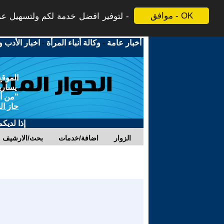
موافق - OK
لتوفير افضل خدمة لكم ولتسهيل عملي
أخبار عامة
-
وكالة أنباء المرأة
-
اخبار الأدب و
الموقع
يسارية
"من أج
حاز ال
إذا لديك
الزوار
اضافة/خدمات
بحث/الارشيف