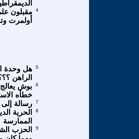
الديمقراطي
4
مقبلون عل
أولمرت وت
5
هل وحدة ال
الراهن ؟؟؟
6
بوش يعالج آ
خطأه الاست
7
رسالة إلى 
8
الحرية الدي
الممارسة
9
الحزب الش
مهما كان م