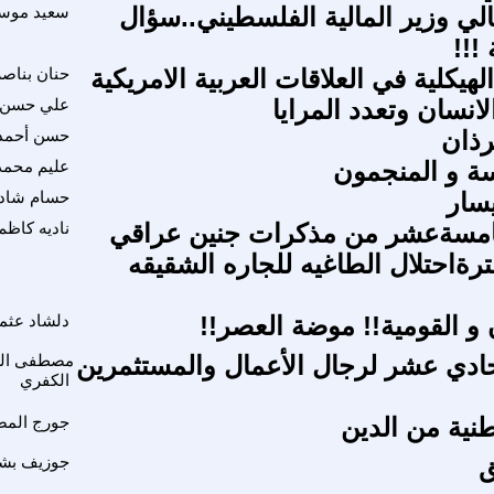
لي وزير المالية الفلسطيني..سؤال
سعيد موس
!!!
لهيكلية في العلاقات العربية الامريكية
حنان بناصر
لانسان وتعدد المرايا
علي حسن ا
ذان
حسن أحمد
ة و المنجمون
عليم محمد
سار
حسام شاد
خامسةعشر من مذكرات جنين عراقي
ناديه كاظم
رةاحتلال الطاغيه للجاره الشقيقه
و القومية!! موضة العصر!!
دلشاد عثم
حادي عشر لرجال الأعمال والمستثمرين
مصطفى العب
الكفري
نية من الدين
جورج الم
ق
جوزيف بشا