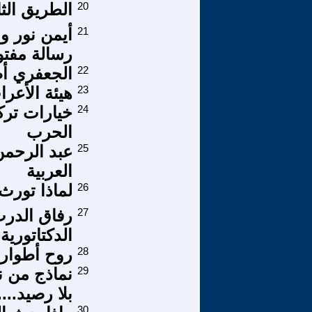
20
الطريق الث
21
رسالة مفتو
22
الجعفري أض
23
هيئة الأعر
24
خيارات تركي
الحرب
25
عبد الرحمن
العربية
26
لماذا تورث
27
رفاق الدرب
الدكتاتورية 
28
روح أطوار ب
29
نماذج من ن
بلا رصيد....
30