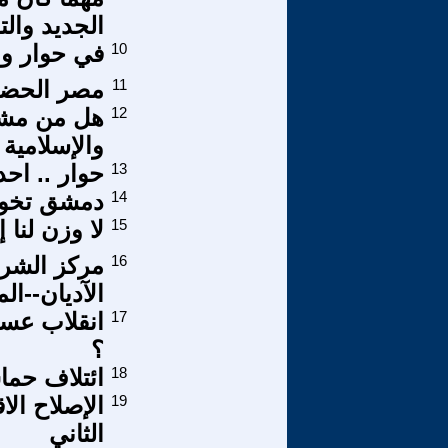
الجديد والت
10
في حوار وا
11
مصر الحضار
12
هل من مشكل
والإسلامية 
13
حوار .. اح
14
دمشق تخون
15
لا وزن لنا إل
16
مركز الشرق
الآديان--الم
17
انقلاب عسكر
؟
18
ائتلاف حما
19
الإصلاح ال
الثاني