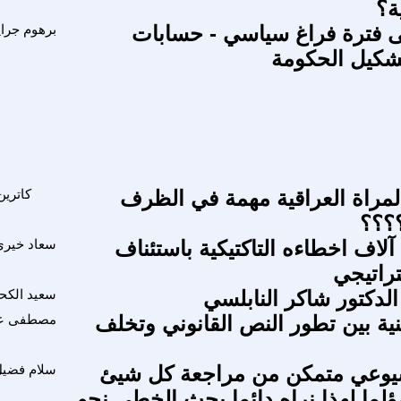
ة؟
ى فترة فراغ سياسي - حسابات
برهوم جرا
شكيل الحكومة
مراة العراقية مهمة في الظرف
كاترين
؟؟؟
لاف اخطاءه التاكتيكية باستئناف
سعاد خيري
راتيجي
الدكتور شاكر النابلسي
سعيد الكح
نية بين تطور النص القانوني وتخلف
مصطفى عن
يوعي متمكن من مراجعة كل شيئ
سلام فضي
ؤلما لهذا نراه دائما يحث الخطى نحو