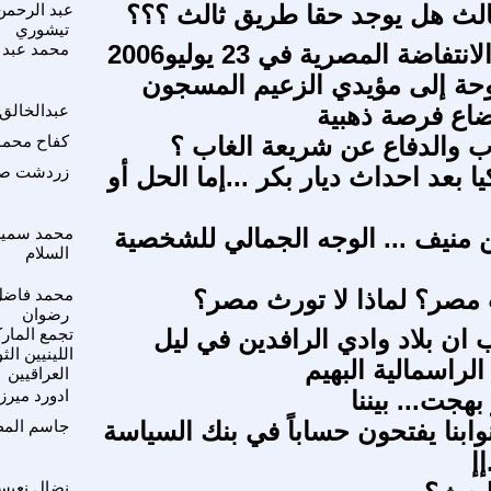
الث هل يوجد حقا طريق ثالث ؟؟؟
عبد الرحمن
تيشوري
أيمن نور والانتفاضة المصرية في 23 يوليو2006
محمد عبد 
حة إلى مؤيدي الزعيم المسجون
اع فرصة ذهبية
عبدالخالق
اب والدفاع عن شريعة الغاب ؟
كفاح محمو
ا بعد احداث ديار بكر ...إما الحل أو
زردشت صا
 منيف ... الوجه الجمالي للشخصية
محمد سمير
السلام
 مصر؟ لماذا لا تورث مصر؟
محمد فاضل
رضوان
 ان بلاد وادي الرافدين في ليل
تجمع المار
اللينيين الث
الراسمالية البهيم
العراقيين
هجت... بيننا
ادورد ميرزا
وابنا يفتحون حساباً في بنك السياسة
جاسم المط
إإ
نضال نعيس