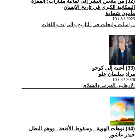
(32) من ملايين البشر إلى ثمانية مليارات: القفزة
السكانية الكبرى في تاريخ الإنسان
مأمون شحادة
2026 / 8 / 10
دراسات وابحاث في التاريخ والتراث واللغات
(33) أُغنية إلى كوجو
مراد سليمان علو
2026 / 8 / 10
الارهاب, الحرب والسلام
(34) توهات الهوية.. وسقوط الأقنعة.. ووهم البطل
حيدر عاشور