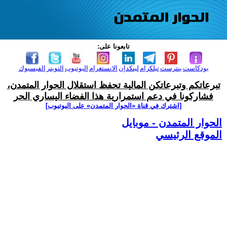
تابعونا على:
بودكاست
بنترست
تيلكرام
لينكدإن
الانستغرام
اليوتيوب
التويتر
الفيسبوك
تبرعاتكم وتبرعاتكن المالية تحفظ استقلال الحوار المتمدن،
فشاركونا في دعم استمرارية هذا الفضاء اليساري الحر
[اشترك في قناة ‫«الحوار المتمدن» على اليوتيوب]
الحوار المتمدن - موبايل
الموقع الرئيسي