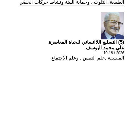
الطبيعة, التلوث , وحماية البيئة ونشاط حركات الخضر
(5) التسليع اللاانساني للحياة المعاصرة
علي محمد اليوسف
2026 / 8 / 10
الفلسفة ,علم النفس , وعلم الاجتماع