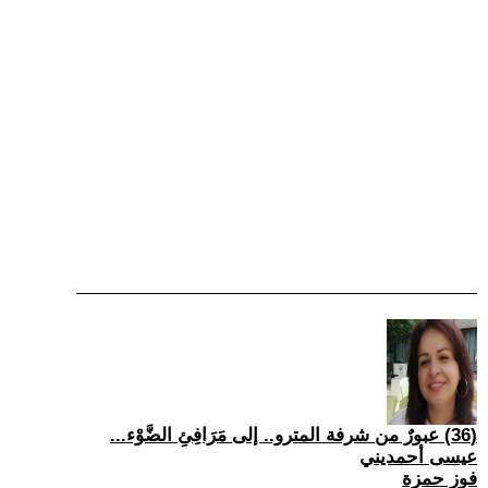
(36) عبورٌ من شرفة المترو.. إلى مَرَافِئِ الضَّوْء...
عيسى أحمديني
فوز حمزة