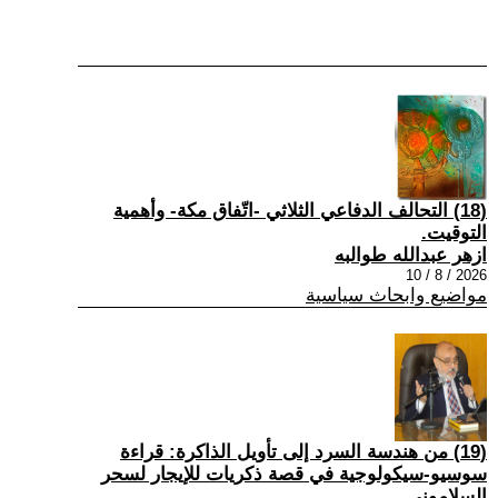
(18) التحالف الدفاعي الثلاثي -اتّفاق مكة- وأهمية
التوقيت.
ازهر عبدالله طوالبه
2026 / 8 / 10
مواضيع وابحاث سياسية
(19) من هندسة السرد إلى تأويل الذاكرة: قراءة
سوسيو-سيكولوجية في قصة ذكريات للإيجار لسحر
السلاموني