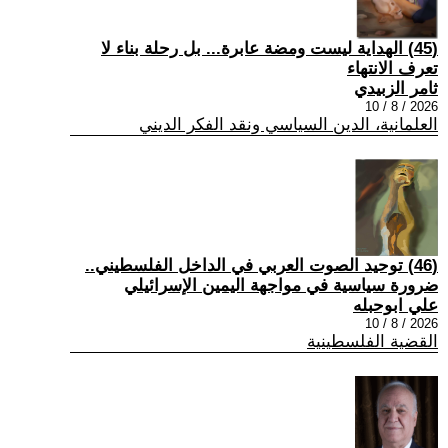
(45) الهداية ليست ومضة عابرة... بل رحلة بناء لا
تعرف الانتهاء
ثامر الزبيدي
2026 / 8 / 10
العلمانية، الدين السياسي ونقد الفكر الديني
(46) توحيد الصوت العربي في الداخل الفلسطيني..
ضرورة سياسية في مواجهة اليمين الإسرائيلي
علي ابوحبله
2026 / 8 / 10
القضية الفلسطينية