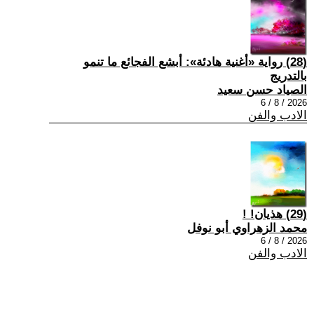
(28) رواية «أغنية هادئة»: أبشع الفجائع ما تنمو
بالتدريج
الصياد حسن سعيد
2026 / 8 / 6
الادب والفن
(29) هذيان! !
محمد الزهراوي أبو نوفل
2026 / 8 / 6
الادب والفن