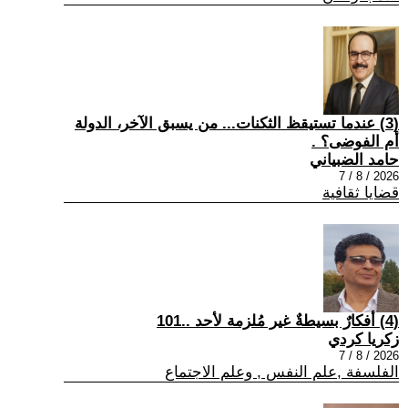
(3) عندما تستيقظ الثكنات... من يسبق الآخر، الدولة
أم الفوضى؟ .
حامد الضبياني
2026 / 8 / 7
قضايا ثقافية
(4) أفكارٌ بسيطةٌ غير مُلزمة لأحد ..101
زكريا كردي
2026 / 8 / 7
الفلسفة ,علم النفس , وعلم الاجتماع