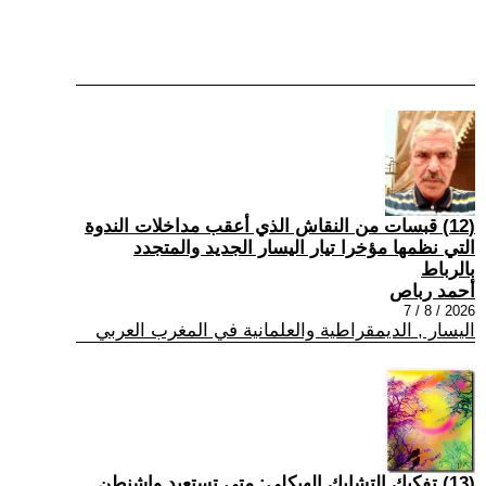
(12) قبسات من النقاش الذي أعقب مداخلات الندوة
التي نظمها مؤخرا تيار اليسار الجديد والمتجدد
بالرباط
أحمد رباص
2026 / 8 / 7
اليسار , الديمقراطية والعلمانية في المغرب العربي
(13) تفكيك التشابك الهيكلي: متى تستعيد واشنطن