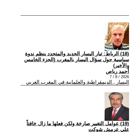
(18) الرباط: تيار اليسار الجديد والمتجدد ينظم ندوة
سياسية حول سؤال اليسار بالمغرب (الجزء الخامس
والأخير)
أحمد رباص
2026 / 8 / 7
اليسار , الديمقراطية والعلمانية في المغرب العربي
(19) عوامل التغيير صارخة ولكن فعلها ما زال خافتاً
علي عرمش شوكت