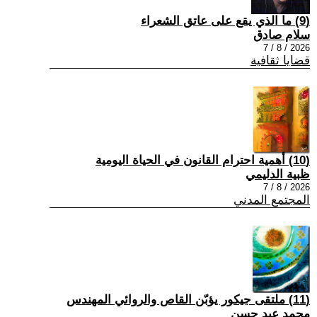
(9) ما الذي يقع على عاتق الشعراء
سلام صادق
2026 / 8 / 7
قضايا ثقافية
(10) أهمية احترام القانون في الحياة اليومية
ظبية الدليمي
2026 / 8 / 7
المجتمع المدني
(11) ملتقى جيكور يؤبّن القاص والروائي المهندس
محمد عبد حسن