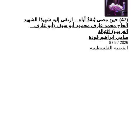
(47) حينَ مضى يُنقذُ أباه... ارتقى إليه شهيدًا الشهيد
الحاج محمد عارف محمود أبو سيف (أبو عارف –
الغريب) اغتيالة
سامي ابراهيم فودة
2026 / 8 / 6
القضية الفلسطينية