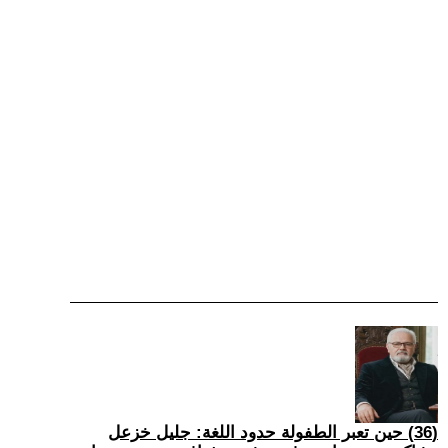
(36) حين تعبر الطفولة حدود اللغة: جليل خزعل