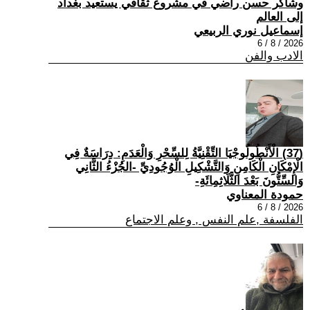
وشاكر حسن راضي في مشروع ثقافي يستعيد بغداد
إلى العالم
إسماعيل نوري الربيعي
2026 / 8 / 6
الادب والفن
(37) الْأَنْطُولُوجْيَا التِّقْنِيَّةُ لِلسِّحْرِ وَالْعَدَمِ: دِرَاسَةٌ فِي
الْإِمْكَانِ الْكَامِنِ وَالتَّشْكِيلِ الْوُجُودِيِّ -الجُزْءُ الثَّانِي
وَالسِّتُّونَ بَعْدَ الثَّلَاثِمِائَةِ-
حمودة المعناوي
2026 / 8 / 6
الفلسفة ,علم النفس , وعلم الاجتماع