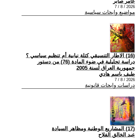
عامر صابر
2026 / 8 / 7
مواضيع وابحاث سياسية
(16) الاطار التنسيقي كتلة نيابية أم تنظيم سياسي ؟
دراسة تحليلية في ضوء المادة (76) من دستور
جمهورية العراق لسنة 2005
طيف باسم هادي
2026 / 8 / 7
دراسات وابحاث قانونية
(17) المشاريع الوطنية ومظاهر السيادة
عبد الخالق الفلاح