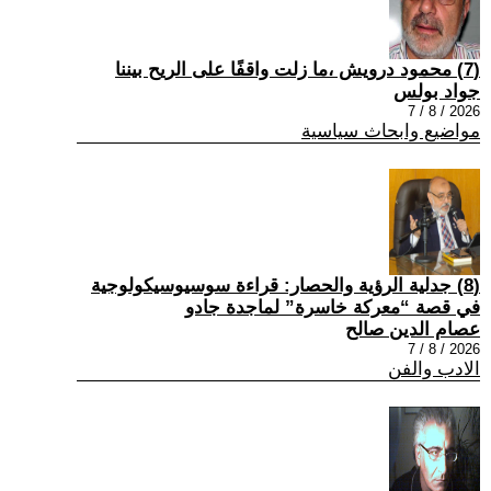
(7) محمود درويش ،ما زلت واقفًا على الريح بيننا
جواد بولس
2026 / 8 / 7
مواضيع وابحاث سياسية
(8) جدلية الرؤية والحصار: قراءة سوسيوسيكولوجية
في قصة “معركة خاسرة” لماجدة جادو
عصام الدين صالح
2026 / 8 / 7
الادب والفن