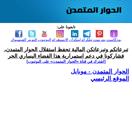
تابعونا على:
بودكاست
بنترست
تيلكرام
لينكدإن
الانستغرام
اليوتيوب
التويتر
الفيسبوك
تبرعاتكم وتبرعاتكن المالية تحفظ استقلال الحوار المتمدن،
فشاركونا في دعم استمرارية هذا الفضاء اليساري الحر
[اشترك في قناة ‫«الحوار المتمدن» على اليوتيوب]
الحوار المتمدن - موبايل
الموقع الرئيسي