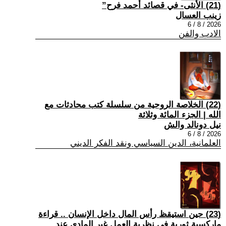
(21) الأنثى- في قصائد أحمد فرح”
زينب العسال
2026 / 8 / 6
الادب والفن
(22) الخلاصة الروحية من سلسلة كتب محادثات مع
الله | الجزء المائة وثلاثة
نيل دونالد والش
2026 / 8 / 6
العلمانية، الدين السياسي ونقد الفكر الديني
(23) حين استيقظ رأس المال داخل الإنسان .. قراءة
ماركسية ثورية في نظرية العمل غير المادي عند