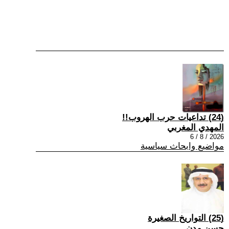
(24) تداعيات حرب الهروب!!
المهدي المغربي
2026 / 8 / 6
مواضيع وابحاث سياسية
(25) التواريخ الصغيرة
حسن مدن