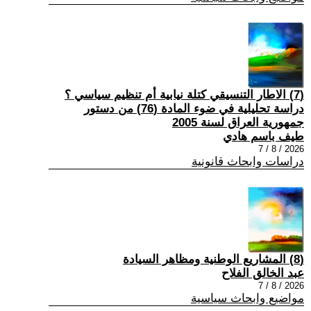
(7) الاطار التنسيقي كتلة نيابية أم تنظيم سياسي ؟
دراسة تحليلية في ضوء المادة (76) من دستور
جمهورية العراق لسنة 2005
طيف باسم هادي
2026 / 8 / 7
دراسات وابحاث قانونية
(8) المشاريع الوطنية ومظاهر السيادة
عبد الخالق الفلاح
2026 / 8 / 7
مواضيع وابحاث سياسية