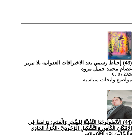
(43) إحباط رسمي بعد الاختراقات العدوانية بلا تبرير
عصام محمد جميل مروة
2026 / 8 / 6
مواضيع وابحاث سياسية
(44) الْأَنْطُولُوجْيَا التِّقْنِيَّةُ لِلسِّحْرِ وَالْعَدَمِ: دِرَاسَةٌ فِي
الْإِمْكَانِ الْكَامِنِ وَالتَّشْكِيلِ الْوُجُودِيِّ -الجُزْءُ الحَادِي
وَالسِّتُّونَ بَعْدَ الثَّلَاثِمِائَةِ-