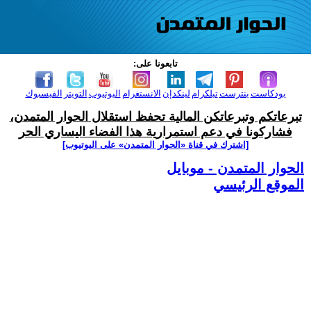
تابعونا على:
بودكاست
بنترست
تيلكرام
لينكدإن
الانستغرام
اليوتيوب
التويتر
الفيسبوك
تبرعاتكم وتبرعاتكن المالية تحفظ استقلال الحوار المتمدن،
فشاركونا في دعم استمرارية هذا الفضاء اليساري الحر
[اشترك في قناة ‫«الحوار المتمدن» على اليوتيوب]
الحوار المتمدن - موبايل
الموقع الرئيسي