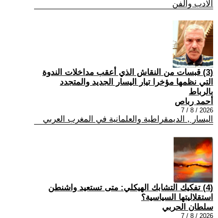
الادب والفن
(3) قبسات من النقاش الذي أعقب مداخلات الندوة
التي نظمها مؤخرا تيار اليسار الجديد والمتجدد
بالرباط
أحمد رباص
2026 / 8 / 7
اليسار , الديمقراطية والعلمانية في المغرب العربي
(4) تفكيك التشابك الهيكلي: متى تستعيد واشنطن
استقلاليتها السياسية؟
سلطان الحربي
2026 / 8 / 7