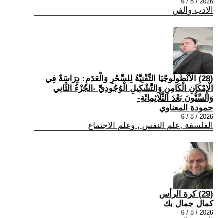
2026 / 8 / 6
الادب والفن
(28) الْأَنْطُولُوجْيَا التِّقْنِيَّةُ لِلسِّحْرِ وَالْعَدَمِ: دِرَاسَةٌ فِي
الْإِمْكَانِ الْكَامِنِ وَالتَّشْكِيلِ الْوُجُودِيِّ -الجُزْءُ الثَّانِي
وَالسِّتُّونَ بَعْدَ الثَّلَاثِمِائَةِ-
حمودة المعناوي
2026 / 8 / 6
الفلسفة ,علم النفس , وعلم الاجتماع
(29) كرة الرأس
كمال جمال بك
2026 / 8 / 6