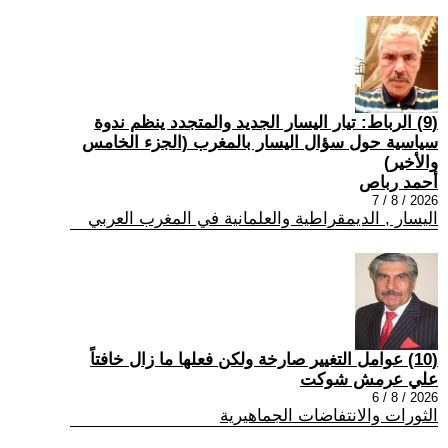
(9) الرباط: تيار اليسار الجديد والمتجدد ينظم ندوة
سياسية حول سؤال اليسار بالمغرب (الجزء الخامس
والأخير)
أحمد رباص
2026 / 8 / 7
اليسار , الديمقراطية والعلمانية في المغرب العربي
(10) عوامل التغيير صارخة ولكن فعلها ما زال خافتاً
علي عرمش شوكت
2026 / 8 / 6
الثورات والانتفاضات الجماهيرية