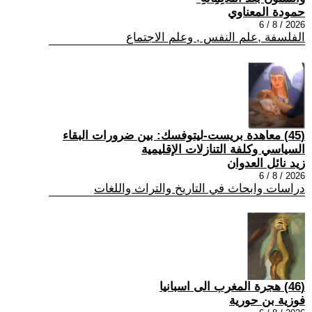
حمودة المعناوي
2026 / 8 / 6
الفلسفة ,علم النفس , وعلم الاجتماع
(45) معاهدة بريست-ليتوفسك: بين ضرورات البقاء
السياسي وكلفة التنازلات الإقليمية
زيد نائل العدوان
2026 / 8 / 6
دراسات وابحاث في التاريخ والتراث واللغات
(46) هجرة المغرب الى اسبانيا
فوزية بن حورية