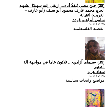
(38) حينَ مضى يُنقذُ أباه... ارتقى إليه شهيدًا الشهيد
الحاج محمد عارف محمود أبو سيف (أبو عارف –
الغريب) اغتيالة
سامي ابراهيم فودة
2026 / 8 / 6
القضية الفلسطينية
(39) -سيمای آزادي-... ثلاثون عاما في مواجهة آلة
التعتيم
سعاد عزيز
2026 / 8 / 6
مواضيع وابحاث سياسية