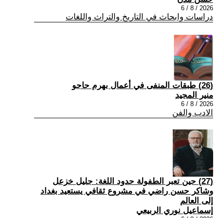
2026 / 8 / 6
دراسات وابحاث في التاريخ والتراث واللغات
(26) طبقات المنفى في أعمال بهرم حاجو
منير المجيد
2026 / 8 / 6
الادب والفن
(27) حين تعبر الطفولة حدود اللغة: جليل خزعل
وشاكر حسن راضي في مشروع ثقافي يستعيد بغداد
إلى العالم
إسماعيل نوري الربيعي