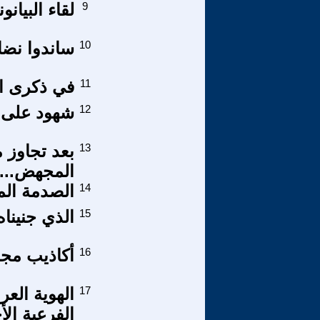
9
لقاء البيان
10
ساندوا نضا
11
في ذكرى ال
12
شهود على الا
13
المجهض.....
14
الصدمة الم
15
الذي جنينا
16
أكاذيب مجل
17
الهوية العر
الفرعية ال