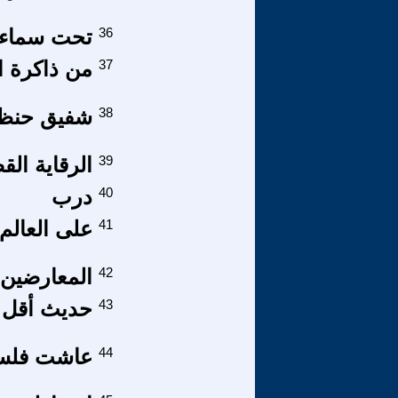
36
تحت سماء ع
37
من ذاكرة الراهن (19)مرة أخرى 
38
شفيق حنظل-
39
الرقاية الق
40
درب
41
على العالم
42
المعارضين 
43
حديث أقل ك
44
عاشت فلسط