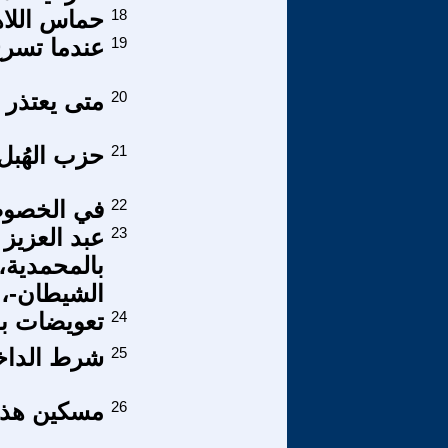
18
حماس اللاهث
19
عندما تسرج
20
متى يعتذر 
21
حزب الهُب
22
في الخصوص
23
عبد العزيز 
بالمحمدية، 
الشيطان-، ا
24
تعويضات ب
25
شرط الداخل والخارج -4-سيا
26
مسكين هذا ا