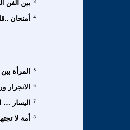
3
بين الفن ال
4
أمتحان ..قا
5
المرأة بين 
6
الانجرار و
7
اليسار … ا
8
أمة لا تجته