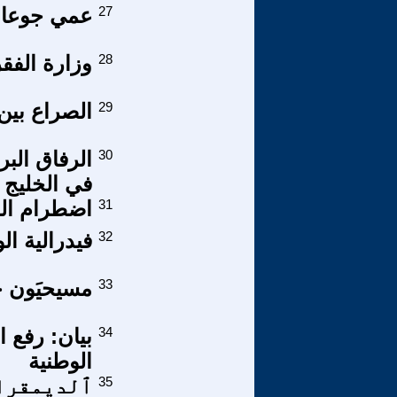
27
عمي جوعان
28
وزارة الفقر
29
الصراع بين
30
الرفاق البر
في الخليج ا
31
اضطرام الج
32
فيدرالية ا
33
مسيحيَون ح
34
بيان: رفع 
الوطنية
35
ٱلديمقرا