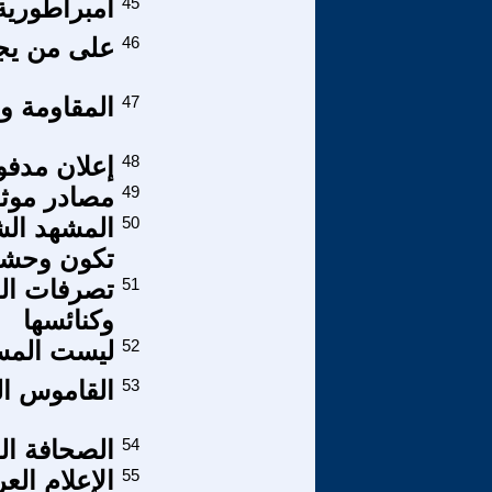
45
امبراطورية
46
على من يج
47
المقاومة و
48
إعلان مدفو
49
مصادر موثو
50
تكون وحشاً
51
تصرفات الج
وكنائسها
52
ليست المسيح
53
القاموس ال
54
الصحافة ال
55
الإعلام الع