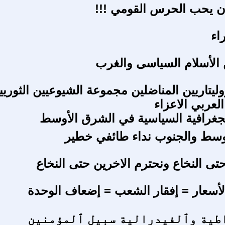
 يحب الحرس القومي !!!
اء
 الأسلام السياسى والغرب
وليتاريين المناضلين مجموعة الشيوعيين الثوريي
لعربي الاعزاء
غرافية السياسية في الشرق الأوسط
لوسط والجنوب نداء طائفي خطير
تى النخاع ونحترم الاخرين حتى النخاع
الأسعار = إفقار الشعب = إضعاف الوحدة
طية وٱلفيدرالية سبيل ٱلمؤمنين