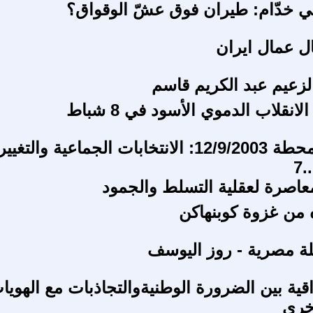
وني خدّام: طيران فوق عشّ الوقواق؟
ل عمال ايران
زعيم عبد الكريم قاسم
نقلاب الدموي الأسود في 8 شباط
بعد تجاوز محطة 12/9/2003: الانتخابات الجماعية والتغيير
7
عاصرة لعقلية التسلط والجمود
ه من غزوة كوبنهاكن
ة مصرية - روز اليوسف
اقية بين الضرورة الوطنيةوالتجاذبات مع الهويا
أخرى