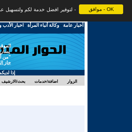
موافق - OK
لتوفير افضل خدمة لكم ولتسهيل عملي
أخبار عامة
-
وكالة أنباء المرأة
-
اخبار الأدب و
الموقع
يسارية
"من أج
حاز ال
إذا لديك
الزوار
اضافة/خدمات
بحث/الارشيف