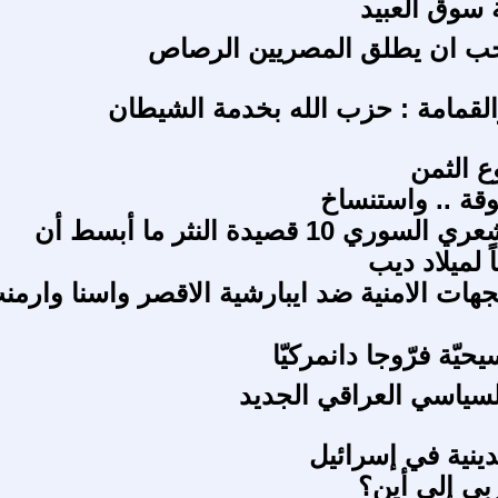
 سوق العبيد
ب ان يطلق المصريين الرصاص
القمامة : حزب الله بخدمة الشيطان
ع الثمن
قة .. واستنساخ
المشهد الشعري السوري 10 قصيدة النثر ما أبسط أن
 لميلاد ديب
هات الامنية ضد ايبارشية الاقصر واسنا وارمن
يّة فرّوجا دانمركيّا
سياسي العراقي الجديد
دينية في إسرائيل
ربي إلى أين؟