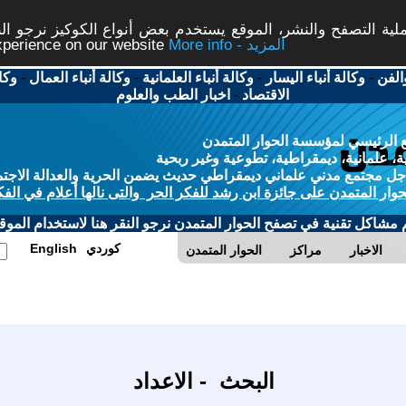
ة التصفح والنشر، الموقع يستخدم بعض أنواع الكوكيز نرجو النق
More info - المزيد
experience on our website
الفن
-
وكالة أنباء اليسار
-
وكالة أنباء العلمانية
-
وكالة أنباء العمال
-
وكا
الاقتصاد
-
اخبار الطب والعلوم
 الرئيسي لمؤسسة الحوار المتمدن
، علمانية، ديمقراطية، تطوعية وغير ربحية
ل مجتمع مدني علماني ديمقراطي حديث يضمن الحرية والعدالة الاجتم
حوار المتمدن على جائزة ابن رشد للفكر الحر والتى نالها أعلام في الفك
م مشاكل تقنية في تصفح الحوار المتمدن نرجو النقر هنا لاستخدام الموقع
كوردي
English
الاخبار
مراكز
الحوار المتمدن
البحث - الاعداد