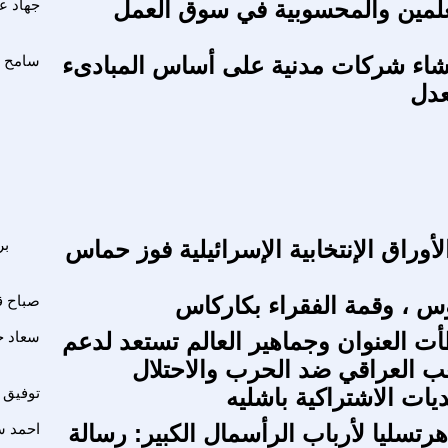
علمين والمحسوبية في سوق العمل
جهاد ع
شاء شركات مدنية على أساس المبادىء
سامح س
عدل
أوراق الإنتخابية الإسرائيلية فوز حماس
بر
س ، وقمة الفقراء بكاركاس
صباح ق
ت العنوان وجماهير العالم تستعد لدعم
سعاد خ
 العراقي ضد الحرب والاحتلال
يات الاشتراكية باشليه
توفيق ا
رتسليا لأرباب الرأسمال الكبير: رسالة
احمد س