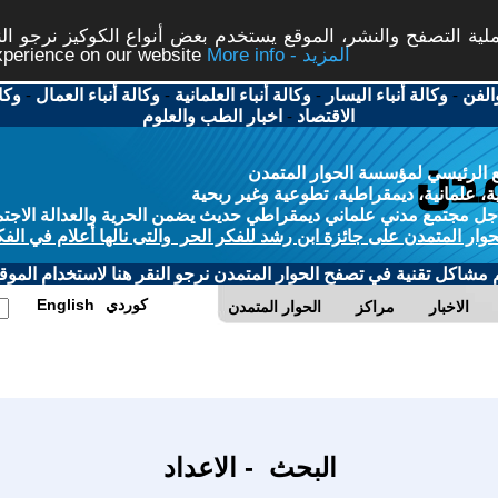
ة التصفح والنشر، الموقع يستخدم بعض أنواع الكوكيز نرجو النق
More info - المزيد
experience on our website
الفن
-
وكالة أنباء اليسار
-
وكالة أنباء العلمانية
-
وكالة أنباء العمال
-
وكا
الاقتصاد
-
اخبار الطب والعلوم
 الرئيسي لمؤسسة الحوار المتمدن
، علمانية، ديمقراطية، تطوعية وغير ربحية
ل مجتمع مدني علماني ديمقراطي حديث يضمن الحرية والعدالة الاجتم
حوار المتمدن على جائزة ابن رشد للفكر الحر والتى نالها أعلام في الفك
م مشاكل تقنية في تصفح الحوار المتمدن نرجو النقر هنا لاستخدام الموقع
كوردي
English
الاخبار
مراكز
الحوار المتمدن
البحث - الاعداد