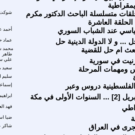
يمقراطية
قات متسلسلة الباحث الدكتور مكرم
شوكت خ
 الحلقة العاشرة
ياسي عند الشباب السوري
أحمد ع
... و لا الدولة الدينية حل
عماد ح
بعث ام حل للقضية
محمد س
طاهر
ترنيت في سورية
علي س
س ومهمات المرحلة
سعيد م
سليم ا
 الفلسطينية دروس وعبر
إسماعي
ت الأولى في مكة
ابراهي
اطي
فهد ال
ة
ضيا اس
جرى في العراق
شاكر ع