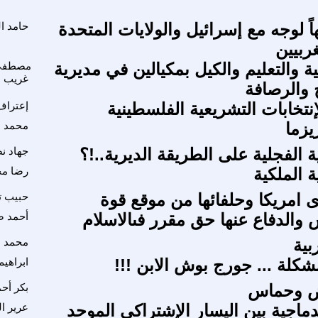
 لوجه مع إسرائيل والولايات المتحدة
حامد ا
غربيين
ية والتعليم والكيل بمكيالين في مديرية
مصطفى
غريب
 والرصافة
إنتخابات التشريعية الفلسطينية
إعتراف
يزما
محمد ا
 الفجلية على الطريقة الديرية..!؟
جهاد ن
 الملكية
رضا م
ى امريكا وحلفائها من موقع قوة
حبيب ت
س والدفاع عنها حق مقرر فىالاسلام
أحمد 
بية
محمد ا
شكلة ... جورج بوش الابن !!!
ابراهيم
يض وحماس
بكر أح
دماجية بين اليسار الإشتراكي الموحد
عرير ال