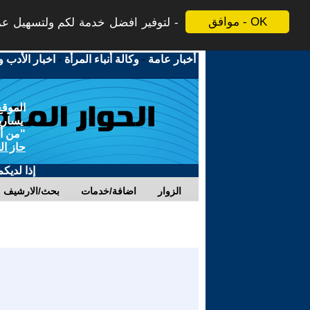
موافق - OK
لتوفير افضل خدمة لكم ولتسهيل عملي
أخبار عامة
-
وكالة أنباء المرأة
-
اخبار الأدب و
الموقع
يسارية
"من أج
حاز ال
إذا لديك
الزوار
اضافة/خدمات
بحث/الارشيف