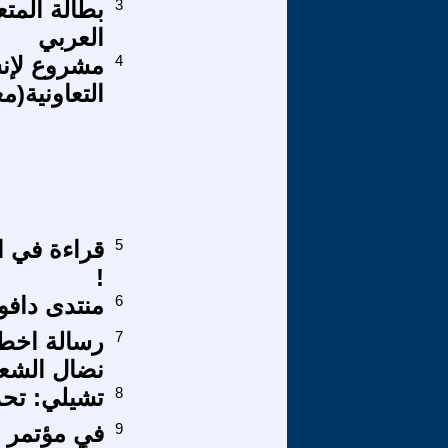
3
بطالة المت
العربي
4
مشروع لإن
التعاونية(م
5
قراءة في ال
!
6
منتدى دافو
7
رسالة اخطأ
نضال الشعب
8
تشيلي: تحد
9
في مؤتمر ه