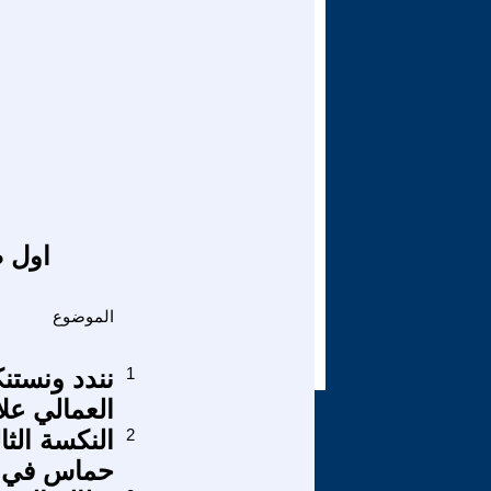
اول ص
الموضوع
1
نندد ونستنك
العمالي عل
2
النكسة الث
حماس في ال