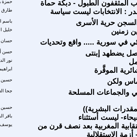
 المثقفون الطبول - دبكة حماة
حمزة ر
ر : الانتخابات ليست سياسة
طارق 
السجن حرية الأسرى
باسم ا
ين زمنين
خليل ا
ئي في سورية ..... واقع وتحديات
حسان غ
ل يضطهد إبنتى
حسن أ
مل
نور الد
ئرية الموقَّرة
ابراهي
اس ولكن
حسين 
ي والجماعات المسلحة
جحا ال
لمقدرات البشرية))
حسين 
لفيحاء- ليست أستثناء
باقر ا
لنقابية المغربية بعد نصف قرن من
يوسف ز
أزمة الإستقلالية