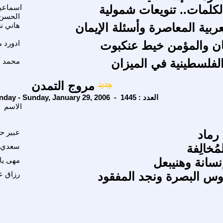
الكلمات.. تنويعات شمولية
اسماعي
الحسن
عربية المعاصرة وأسئلة الإيمان
هاني ن
ان والمؤمن خيط عنكبوت
ادورد م
الفلسطينية في الميزان
محمد أ
مروج التمدن
Sunday - Sunday, January 29, 2006 - العدد : 1445
الاسم
رماد
عبير ح
ُخالِفة
سعدي 
نسانة وهنيبعل
مهى يا
دوس البصرة ونجد المفقود
رزاق ع