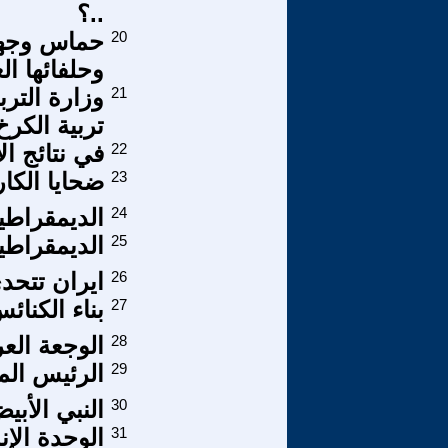
..؟
20
حماس وجهاً
وحلفائها ال
21
وزارة الترب
تربية الكرخ
22
في نتائج ال
23
ضحايا الكار
24
الديمقراطية
25
الديمقراطية
26
ايران تتحد
27
بناء الكنائ
28
الوجعة العر
29
الرئيس الم
30
النبي الأب
31
الوحدة الإن