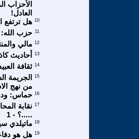
الأحزاب ال
العادل!
10
هل ترتفع ال
11
حزب الله: 
12
مالي والمن
13
أحاديث كاذب
14
ثقافة العبي
15
الجريمة ال
من نهج الاس
16
حماس: وداع
17
نقابة المحا
.....؟ - 1
18
ماتيلدي سي
19
هل هو دفاعا