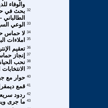
والوفاء للد
32
بحث في حل
الطالباني -
33
الوعي الس
34
لا حماس حل 
35
املاءات ال
36
تعقيم الإن
37
إنجاز حما
38
نحب الحياة
39
الانتخابات
40
حوار مع جبريل [2] ... السنوا
41
قمع ديمقر
42
ردود سريع
43
ما جرى وي