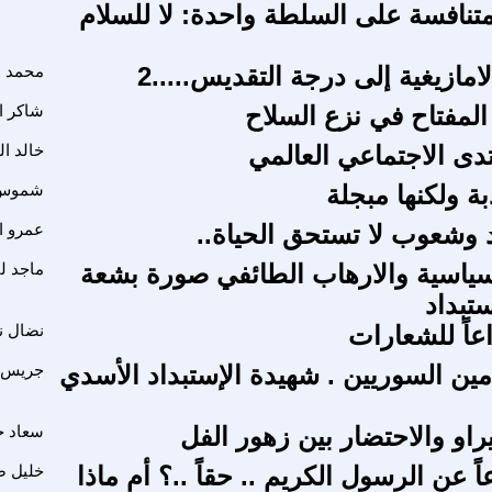
متنافسة على السلطة واحدة: لا للسلام
امازيغية إلى درجة التقديس.....2
محمد ا
المفتاح في نزع السلاح
شاكر ا
تدى الاجتماعي العالمي
خالد ا
ة ولكنها مبجلة
شموس 
د وشعوب لا تستحق الحياة..
عمرو ا
سياسية والارهاب الطائفي صورة بشعة
ماجد لف
تبداد
اً للشعارات
نضال ن
مين السوريين . شهيدة الإستبداد الأسدي
جريس 
راو والاحتضار بين زهور الفل
سعاد ج
ً عن الرسول الكريم .. حقاً ..؟ أم ماذا
خليل ص