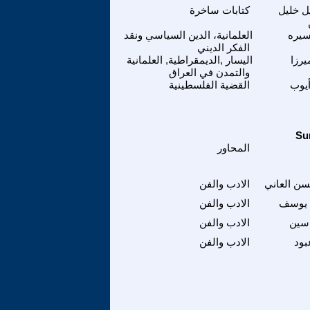
ل خليل
كتابات ساخرة
سيره
العلمانية، الدين السياسي ونقد
الفكر الديني
يرزا
اليسار ,الديمقراطية, العلمانية
والتمدن في العراق
يوب
القضية الفلسطينية
المحاور
سن العاني
الادب والفن
يوسف
الادب والفن
سين
الادب والفن
بود
الادب والفن