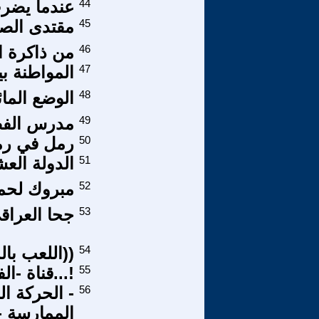
44
عندما يضرب
45
مقتدى الصد
46
من ذاكرة 
47
المواطنة ب
48
الوضع الما
49
مدرس الفص
50
رمل في ر
51
الدولة العشا
52
مبروك لحم
53
جحا العراق
54
((اللعب با
55
!...قناة -ا
56
- الحركة ا
الممارسة - 