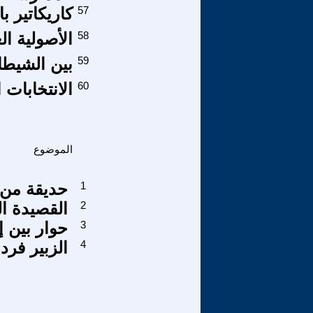
57
كاريكاتير ب
58
الأصولية ال
59
بين الشيط
60
الانتخابات 
الموضوع
1
حديقة من 
2
القصيدة الم
3
حوار بين إ
4
الزبير فر