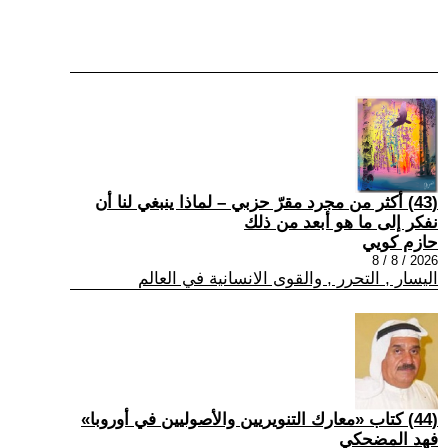
(43) أكثر من مجرد مقرّ حزبي – لماذا ينبغي لنا أن
نفكر إلى ما هو أبعد من ذلك
حازم كويي
2026 / 8 / 8
اليسار , التحرر , والقوى الانسانية في العالم
(44) كتاب «معارك التنويريين والأصوليين في أوروبا»
فهد المضحكي