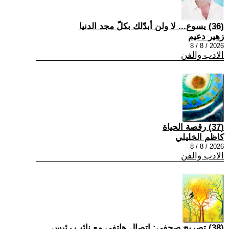
(36) يسوع... لا ولن أبدّلك بكلّ مجد الدنيا
زهير دعيم
2026 / 8 / 8
الادب والفن
(37) رقصة الحياة
كاظم الخليلي
2026 / 8 / 8
الادب والفن
(38) تصريح صحفي: إتصال هاتفي مع نائب رئيس