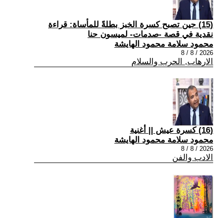
(15) حين تصبح كسرة الخبز بطلةً للمأساة: قراءة
نقدية في قصة -صدمات- لميسون حنا
محمود سلامة محمود الهايشة
2026 / 8 / 8
الارهاب, الحرب والسلام
(16) كسرة عيش || أغنية
محمود سلامة محمود الهايشة
2026 / 8 / 8
الادب والفن