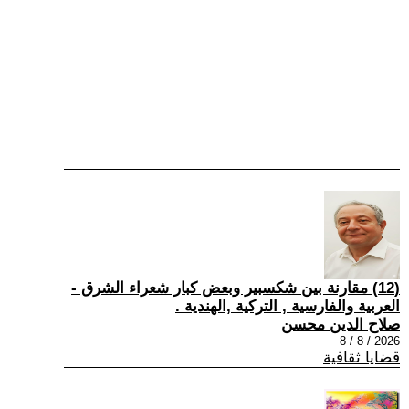
(12) مقارنة بين شكسبير وبعض كبار شعراء الشرق -
العربية والفارسية , التركية ,الهندية .
صلاح الدين محسن
2026 / 8 / 8
قضايا ثقافية