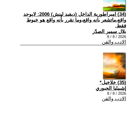
(34) امبراطورية الداخل (ديفيد لينش) 2006: لايوجد
واقع،ماتشعر بانه واقع،وما نقرر بأنه واقع هو خيوط
فقط.
بلال سمير الصدّر
2026 / 8 / 8
الادب والفن
(35) خلاخيل*
إشبيليا الجبوري
2026 / 8 / 8
الادب والفن