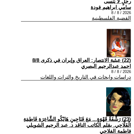
رجلٍ لا يُنسى
سامي ابراهيم فودة
2026 / 8 / 8
القضية الفلسطينية
(22) عبثية الانتصار: العراق وإيران في ذكرى 8/8
احمد عبدالرحيم البصري
2026 / 8 / 8
دراسات وابحاث في التاريخ والتراث واللغات
(23) رَشْفَةُ قَهْوَةٍ... مَعَ فَنَاجِينِ هَايْكُو الشَّاعِرَةِ فَاطِمَةِ
الْفَلَّاحِي. بقلم الكاتب الناقد د. عبد الرحيم الشويلي
فاطمة الفلاحي