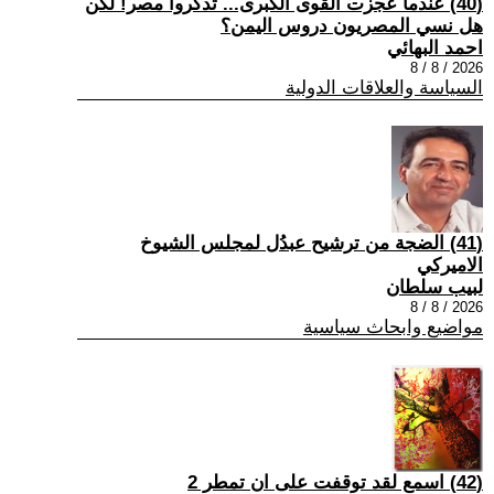
(40) عندما عجزت القوى الكبرى... تذكروا مصر! لكن
هل نسي المصريون دروس اليمن؟
احمد البهائي
2026 / 8 / 8
السياسة والعلاقات الدولية
(41) الضجة من ترشيح عبدُل لمجلس الشيوخ
الاميركي
لبيب سلطان
2026 / 8 / 8
مواضيع وابحاث سياسية
(42) اسمع لقد توقفت على ان تمطر 2