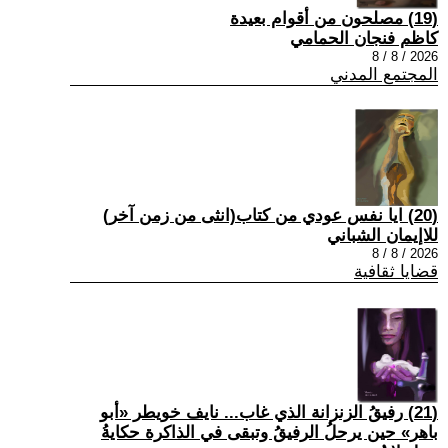
(19) مصلحون من أقوام بعيدة
كاظم فنجان الحمامي
2026 / 8 / 8
المجتمع المدني
(20) ايا نفس عودي من كتاب(انثى من زمن آخر)
للاإيمان الشباني
2026 / 8 / 8
قضايا ثقافية
(21) رفيقُ الزنزانة الذي غاب... نايف خويطر «أبو
باهر» حين يرحلُ الرفيقُ وتبقى في الذاكرة حكايةُ