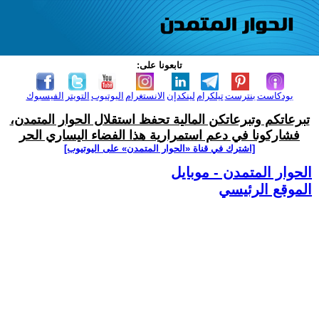
تابعونا على:
بودكاست
بنترست
تيلكرام
لينكدإن
الانستغرام
اليوتيوب
التويتر
الفيسبوك
تبرعاتكم وتبرعاتكن المالية تحفظ استقلال الحوار المتمدن،
فشاركونا في دعم استمرارية هذا الفضاء اليساري الحر
[اشترك في قناة ‫«الحوار المتمدن» على اليوتيوب]
الحوار المتمدن - موبايل
الموقع الرئيسي