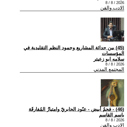
2026 / 8 / 8
الادب والفن
(45) بين حداثة المشاريع وجمود النظم التقليدية في
المؤسسات
سلامه ابو زعيتر
2026 / 8 / 8
المجتمع المدني
(46) - فحمٌ أبيض - عبّود الجابريّ وامتيازُ المُفارقَة
باسم القاسم
2026 / 8 / 8
الادب والفن