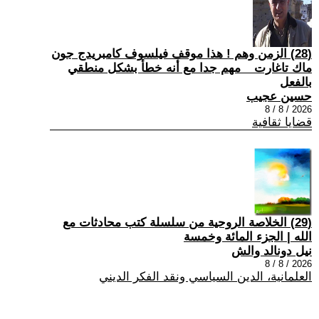
(28) الزمن وهم ! هذا موقف فيلسوف كامبريدج جون
ماك تاغارت _ مهم جدا مع أنه خطأ بشكل منطقي
بالفعل
حسين عجيب
2026 / 8 / 8
قضايا ثقافية
(29) الخلاصة الروحية من سلسلة كتب محادثات مع
الله | الجزء المائة وخمسة
نيل دونالد والش
2026 / 8 / 8
العلمانية، الدين السياسي ونقد الفكر الديني