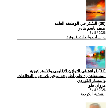
(30) السُكر في الوظيفة العامة
طيف باسم هادي
2026 / 8 / 8
دراسات وابحاث قانونية
(31) قراءة في التوازن الإقليمي والاستراتيجية
المستقلة: رد على أطروحة -بيجيريك- حول التحالفات
والمسار الكوردي
مروان فلو
2026 / 8 / 8
القضية الكردية