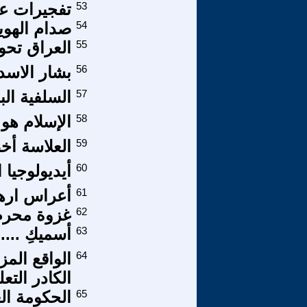
53
تفجيرات عم
54
صدام الهو
55
العراق تحو
56
بشار الاسد
57
السلفية البا
58
الإسلام هو 
59
العلاسة أخ
60
أيديولوجيا 
61
أعراس ارها
62
غزوة محرم 
63
أسميكِ ...
64
الواقع المز
الكادر التعليمي 
65
الحكومة العا