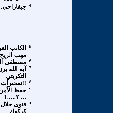
4
جيفاراحي..خالد....
5
مهب الريح
6
مصطفى العق
7
آية الله بر
التكريتي
8
!!تفجيرات 
9
حفظ الأمن ا
... ؟.....1
10
فتوى جلال 
كركوك