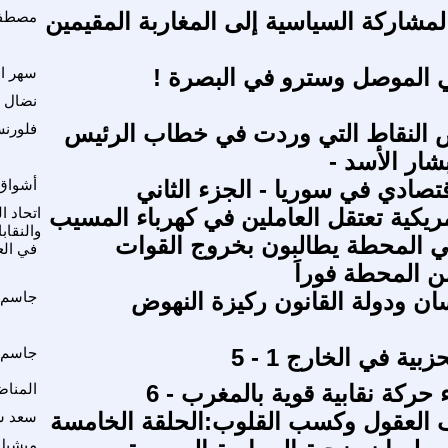
مشاركة السياسية إلى المغاربة المقيمين
مصطفى
ي الموصل وسترو في البصرة !
سهر ال
نضال 
ض النقاط التي وردت في خطاب الرئيس
فلورن
شار الأسد -
قتصادي في سوريا - الجزء الثاني
أشواق
مريكية تعتقل العاملين في كهرباء المسيب
اتحاد 
والنقاب
ي المحطة يطالبون بخروج القوات
في الع
ن المحطة فوراَ
ان ودولة القانون ركيزة النهوض
جاسم 
بية في الخارج 1 - 5
جاسم ا
 حركة نقابية قوية بالمغرب - 6
المناض
لعقول وكسب القلوب:الحلقة الخامسة
سعد س
ميشيل