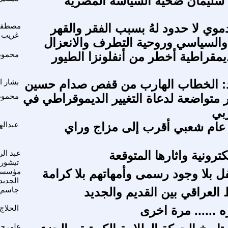
 سليمان ضحية السياسة المصرية
موي لا حدود لهُ بسبب الفقر والقهر
مصطفى
غريب
والسياسي وروحية التطرف والانعزال
ديمقراطية أخطر من أنفلونزا الطيور
محمود 
د: الخطاب الهارب من قفص صدام حسين
بشار ا
 متواضعة لدعاة التغيير الديموقراطي في
محمود
بي
عام شعبي أقرب إلى مزاج وراي
عبداله
كترونية واثارها المتوقعة
عبد ال
تيشور
مؤسسة 
الجديد
 العراقي بين القديم والجديد
جاسم 
ه ...... مرة اخرى
الحلاج
علي ح