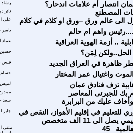
ان انتصار أم علامات اندحار؟
رشاد ا
يات المصطنع
ثائر د
ل الى عالم ورق –ورق او كلام في كلام
علي ا
...رئيس واهم ام حالم
ياسر 
بلية .. أزمة الهوية العراقية
عماد ا
الحل..ولكن لِمَن؟
حسين 
طر ظاهرة في العراق الجديد
قيس ق
الموت واغتيال عمر المختار
حسام أ
بية تزف فنادق عمان
لميس 
بك للجبرتى المعاصر
ممدوح 
.وأخاف عليك من البرابرة
سعد ج
ري للتعليم في إقليم الأهواز، النقص في
جابر ا
يصل الى 11 الف متخصص
لمية _45
مثنى اب
اسماع