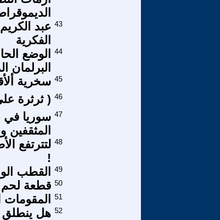
الديموقراط
43
عبد الكريم 
الفكرية
44
الوضع الحا
البرلمان ا
45
سخرية ألأق
46
( ثرثرة على
47
المثقفين و
48
لتترتفع ال
!
49
القطب الواح
50
قطعة لحم .
51
المقومات ا
52
هل ينطلق 