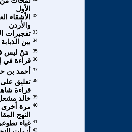
لمحات من تا
الأول
32
الأشقاء الع
والأردن
33
تفجيرات ال
34
بين الذبابة
35
مَنْ ليس فيه
36
قراءة في 
37
أحمد بن حلي
38
تعليق على 
قراءة شاه
39
خالد مشعل 
40
مرة أخرى 
النهج المقا
41
غباء تطوع
42
أزمات النظ