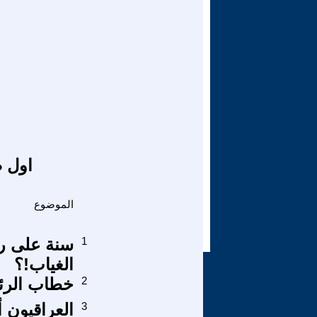
اول ص
الموضوع
1
سنة على رح
الغياب!؟
2
خطاب الرئي
3
العراقيون أ