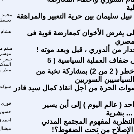
ية
نبيل سليمان بين حرية التعبير والمراهقة
محمد 
ديسط
لى يفرض الأخوان كمعارضة قوية فى
هشام 
لمصري
دار من ألدوري ، قبل وبعد موته !
ميثم م
موسى
 ضفاف العملية السياسية ( 5
حسن حا
المذكو
سوريا في خطر ( 2 من 2) بمشاركة نخبة من
منذر 
السياسيين السوريين
أصوات الحرة من أجل انقاذ كمال سيد قادر
شوكت 
د ( عالم اليوم ) إلى أين يسير
فوزي 
.. بشرية
حسين 
لنظرية لمفهوم المجتمع المدني
احمد ز
الإصلاح من تحت الضغوط؟!
ميشال