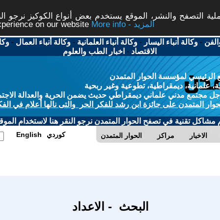
ة التصفح والنشر، الموقع يستخدم بعض أنواع الكوكيز نرجو النق
More info - المزيد
experience on our website
الفن
-
وكالة أنباء اليسار
-
وكالة أنباء العلمانية
-
وكالة أنباء العمال
-
وكا
الاقتصاد
-
اخبار الطب والعلوم
 الرئيسي لمؤسسة الحوار المتمدن
، علمانية، ديمقراطية، تطوعية وغير ربحية
ل مجتمع مدني علماني ديمقراطي حديث يضمن الحرية والعدالة الاجتم
حوار المتمدن على جائزة ابن رشد للفكر الحر والتى نالها أعلام في الفك
م مشاكل تقنية في تصفح الحوار المتمدن نرجو النقر هنا لاستخدام الموقع
كوردي
English
الاخبار
مراكز
الحوار المتمدن
البحث - الاعداد