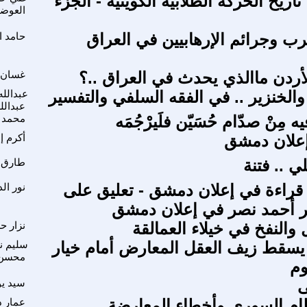
ريخ الحركة الطلابية الكويتية - الجزء
العوض
رب وجرائم الإرهابيين في العراق
حامد ا
أردن ماالذي يحدث في العراق ..؟
غسان 
 والخنزير .. في الفقه السلفي والتفسير
عبدالله
عبدال
 مِنْ صدّام حُسَيّن فلَيرْجُمَه
محمد ع
إعلان دمشق
أكرم إ
 .. فتنة
طارق 
قراءة في إعلان دمشق - تعليق على
نور ال
ر أحمد نصر في إعلان دمشق
والنفخ في خيلاء العمالقة
نزار 
يسقط زيف العقل المعارض أمام خيار
سليم نق
محسن
وم
ى
سيد ي
ام السوري وأخطاء المعارضة
عمار 