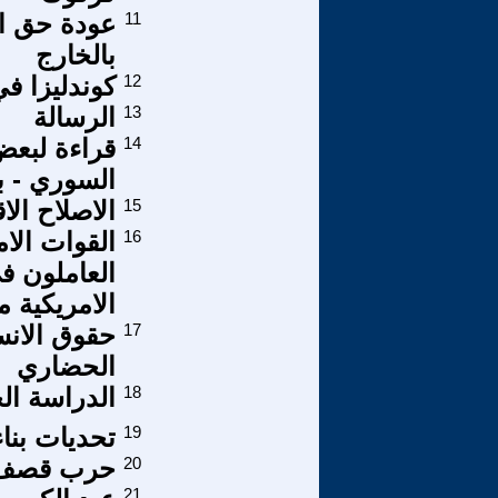
11
عودة حق ال
بالخارج
12
كوندليزا ف
13
الرسالة
14
قراءة لبع
السوري - ب
15
الاصلاح الا
16
القوات الا
العاملون ف
الامريكية م
17
حقوق الانس
الحضاري
18
الدراسة الحز
19
تحديات بناء
20
حرب قصف ا
21