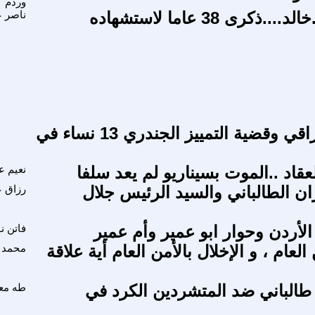
وردم
ذكرى 38 عاما لاستشهاده
ناصر ع
الكاتب العراقي وقضية التمييز الجندري 13 نساء في
اد ..الموت بسيناريو لم يعد سلفا
نعيم ع
زان الطالباني والسيد الرئيس جلال
رزاق ع
الأردن وحوار ابو عمير وأم عمير
فاتن ن
لعام ، و الإخلال بالأمن العام أية علاقة
محمد 
طالباني ضد المتشردين الكرد في
طه مع