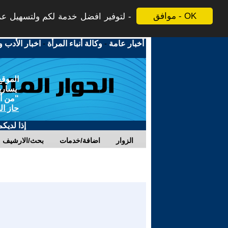
موافق - OK
لتوفير افضل خدمة لكم ولتسهيل عملي
أخبار عامة
-
وكالة أنباء المرأة
-
اخبار الأدب و
الموقع
يسارية
"من أج
حاز ال
إذا لديك
الزوار
اضافة/خدمات
بحث/الارشيف