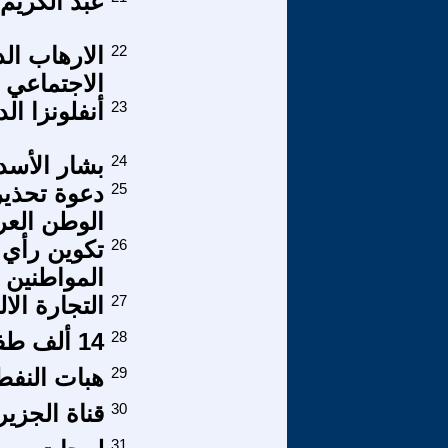
عبد الكريم
22
الارهاب الد
الاجتماعي 
23
أنفلونزا ال
24
بشار الأس
25
دعوة تحذير
الوطن العر
26
تكوين رأي 
المواطنين
27
التجارة الال
28
14 ألف طفل بلا وجود رسمى وأمهاتهم بلا كرامة
29
هبات النفط
30
قناة الجزير
31