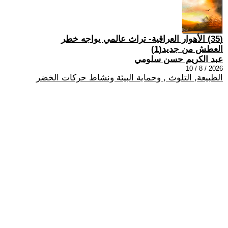
(35) الأهوار العراقية- تراث عالمي يواجه خطر
العطش من جديد(1)
عبد الكريم حسن سلومي
2026 / 8 / 10
الطبيعة, التلوث , وحماية البيئة ونشاط حركات الخضر