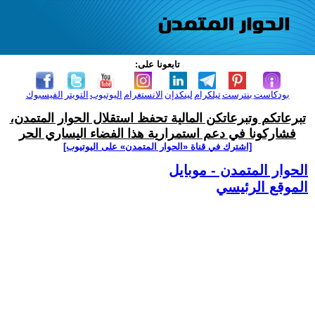
تابعونا على:
بودكاست
بنترست
تيلكرام
لينكدإن
الانستغرام
اليوتيوب
التويتر
الفيسبوك
تبرعاتكم وتبرعاتكن المالية تحفظ استقلال الحوار المتمدن،
فشاركونا في دعم استمرارية هذا الفضاء اليساري الحر
[اشترك في قناة ‫«الحوار المتمدن» على اليوتيوب]
الحوار المتمدن - موبايل
الموقع الرئيسي