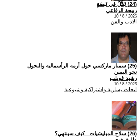
(24) تَبَتُّلٌ في نَبضَةٍ
ربيحة الرفاعي
2026 / 8 / 10
الادب والفن
(25) سمنار ماركسي حول أزمة الرأسمالية والتحول
نحو اليمين
رشيد غويلب
2026 / 8 / 10
ابحاث يسارية واشتراكية وشيوعية
(26) سلاح الميليشيات.. كيف سينتهي؟
طارق فتحي