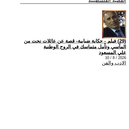
القضية الفلسطينية
(29) فيلم - حكاية ضبابية- قصة عن عائلات نجت من
المآسي وتأمل متماسك في الروح الوطنية
علي المسعود
2026 / 8 / 10
الادب والفن