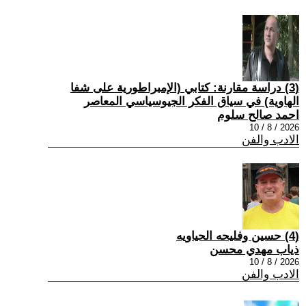
(3) دراسة مقارنة: كتابي (الإمبراطورية على شفا
الهاوية) في سياق الفكر الجيوسياسي المعاصر
احمد صالح سلوم
2026 / 8 / 10
الادب والفن
(4) حسين وفليحه الحياويه
ذياب مهدي محسن
2026 / 8 / 10
الادب والفن