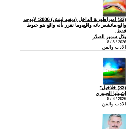
(32) امبراطورية الداخل (ديفيد لينش) 2006: لايوجد
واقع،ماتشعر بانه واقع،وما نقرر بأنه واقع هو خيوط
فقط.
بلال سمير الصدّر
2026 / 8 / 8
الادب والفن
(33) خلاخيل*
إشبيليا الجبوري
2026 / 8 / 8
الادب والفن