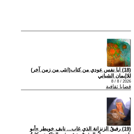
(18) ايا نفس عودي من كتاب(انثى من زمن آخر)
للاإيمان الشباني
2026 / 8 / 8
قضايا ثقافية
(19) رفيقُ الزنزانة الذي غاب... نايف خويطر «أبو