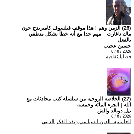
(26) الزمن وهم ! هذا موقف فيلسوف كامبريدج جون
ماك تاغارت _ مهم جدا مع أنه خطأ بشكل منطقي
بالفعل
حسين عجيب
2026 / 8 / 8
قضايا ثقافية
(27) الخلاصة الروحية من سلسلة كتب محادثات مع
الله | الجزء المائة وخمسة
نيل دونالد والش
2026 / 8 / 8
العلمانية، الدين السياسي ونقد الفكر الديني