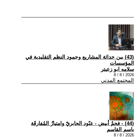
(43) بين حداثة المشاريع وجمود النظم التقليدية في
المؤسسات
سلامه ابو زعيتر
2026 / 8 / 8
المجتمع المدني
(44) - فحمٌ أبيض - عبّود الجابريّ وامتيازُ المُفارقَة
باسم القاسم
2026 / 8 / 8