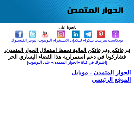
تابعونا على:
بودكاست
بنترست
تيلكرام
لينكدإن
الانستغرام
اليوتيوب
التويتر
الفيسبوك
تبرعاتكم وتبرعاتكن المالية تحفظ استقلال الحوار المتمدن،
فشاركونا في دعم استمرارية هذا الفضاء اليساري الحر
[اشترك في قناة ‫«الحوار المتمدن» على اليوتيوب]
الحوار المتمدن - موبايل
الموقع الرئيسي