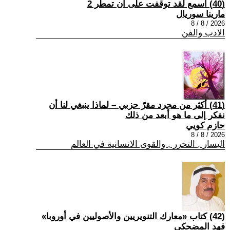
(40) اسمع لقد توقفت على ان تمطر 2
مارينا سوريال
2026 / 8 / 8
الادب والفن
(41) أكثر من مجرد مقرّ حزبي – لماذا ينبغي لنا أن
نفكر إلى ما هو أبعد من ذلك
حازم كويي
2026 / 8 / 8
اليسار , التحرر , والقوى الانسانية في العالم
(42) كتاب «معارك التنويريين والأصوليين في أوروبا»
فهد المضحكي