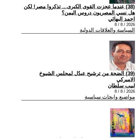
(38) عندما عجزت القوى الكبرى... تذكروا مصر! لكن
هل نسي المصريون دروس اليمن؟
احمد البهائي
2026 / 8 / 8
السياسة والعلاقات الدولية
(39) الضجة من ترشيح عبدُل لمجلس الشيوخ
الاميركي
لبيب سلطان
2026 / 8 / 8
مواضيع وابحاث سياسية