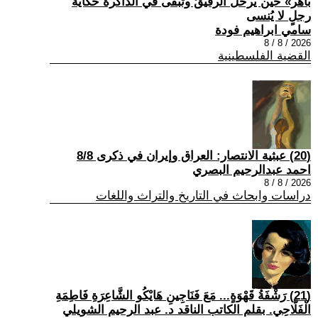
باهر» حين يرحلُ الرفيقُ وتبقى في الذاكرة حكايةُ
رجلٍ لا يُنسى
سامي ابراهيم فودة
2026 / 8 / 8
القضية الفلسطينية
(20) عبثية الانتصار: العراق وإيران في ذكرى 8/8
احمد عبدالرحيم البصري
2026 / 8 / 8
دراسات وابحاث في التاريخ والتراث واللغات
(21) رَشْفَةُ قَهْوَةٍ... مَعَ فَنَاجِينِ هَايْكُو الشَّاعِرَةِ فَاطِمَةِ
الْفَلَّاحِي. بقلم الكاتب الناقد د. عبد الرحيم الشويلي