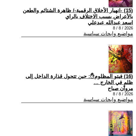
(15) -انهيار الأخلاق الرقمية-/ ظاهرة الشتائم والطعن
بالأعراض بسبب الاختلاف بالراي
اسعد عبدالله عبدعلي
2026 / 8 / 8
مواضيع وابحاث سياسية
(16) فيتو المظلوم✋: حين تتحول قذارة الداخل إلى
ظلمٍ في الخارج …
مروان صباح
2026 / 8 / 8
مواضيع وابحاث سياسية