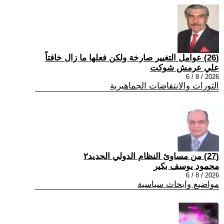
(26) عوامل التغيير صارخة ولكن فعلها ما زال خافتاً
علي عرمش شوكت
2026 / 8 / 6
الثورات والانتفاضات الجماهيرية
(27) من مساوئ النظام الدولي الجديد٢
محمود يوسف بكير
2026 / 8 / 6
مواضيع وابحاث سياسية