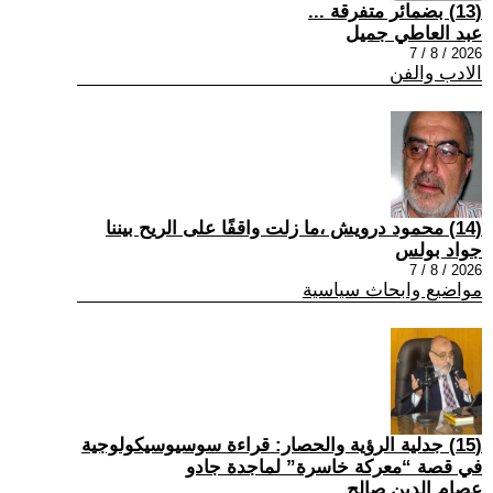
(13) بضمائر متفرقة ...
عبد العاطي جميل
2026 / 8 / 7
الادب والفن
(14) محمود درويش ،ما زلت واقفًا على الريح بيننا
جواد بولس
2026 / 8 / 7
مواضيع وابحاث سياسية
(15) جدلية الرؤية والحصار: قراءة سوسيوسيكولوجية
في قصة “معركة خاسرة” لماجدة جادو
عصام الدين صالح