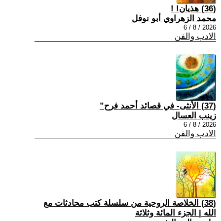
(36) هذيان! !
محمد الزهراوي أبو نوفل
2026 / 8 / 6
الادب والفن
(37) الأنثى- في قصائد أحمد فرح”
زينب العسال
2026 / 8 / 6
الادب والفن
(38) الخلاصة الروحية من سلسلة كتب محادثات مع
الله | الجزء المائة وثلاثة