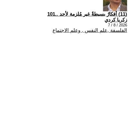
(11) أفكارٌ بسيطةٌ غير مُلزمة لأحد ..101
زكريا كردي
2026 / 8 / 7
الفلسفة ,علم النفس , وعلم الاجتماع