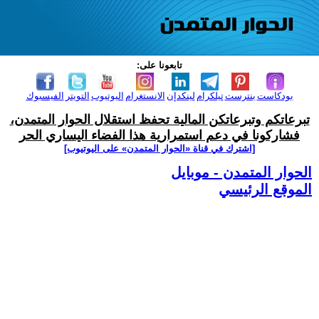
تابعونا على:
بودكاست
بنترست
تيلكرام
لينكدإن
الانستغرام
اليوتيوب
التويتر
الفيسبوك
تبرعاتكم وتبرعاتكن المالية تحفظ استقلال الحوار المتمدن،
فشاركونا في دعم استمرارية هذا الفضاء اليساري الحر
[اشترك في قناة ‫«الحوار المتمدن» على اليوتيوب]
الحوار المتمدن - موبايل
الموقع الرئيسي