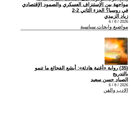
مواجهة بين الإستنزاف العسكري والصمود الإقتصادي
في روسيا؟ الجزء الثاني 2-2
زياد الزبيدي
2026 / 8 / 6
مواضيع وابحاث سياسية
(35) رواية «أغنية هادئة»: أبشع الفجائع ما تنمو
بالتدريج
الصياد حسن سعيد
2026 / 8 / 6
الادب والفن