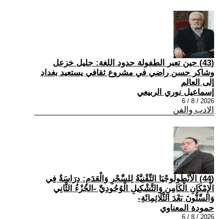
(43) حين تعبر الطفولة حدود اللغة: جليل خزعل
وشاكر حسن راضي في مشروع ثقافي يستعيد بغداد
إلى العالم
إسماعيل نوري الربيعي
2026 / 8 / 6
الادب والفن
(44) الْأَنْطُولُوجْيَا التِّقْنِيَّةُ لِلسِّحْرِ وَالْعَدَمِ: دِرَاسَةٌ فِي
الْإِمْكَانِ الْكَامِنِ وَالتَّشْكِيلِ الْوُجُودِيِّ -الجُزْءُ الثَّانِي
وَالسِّتُّونَ بَعْدَ الثَّلَاثِمِائَةِ-
حمودة المعناوي
2026 / 8 / 6