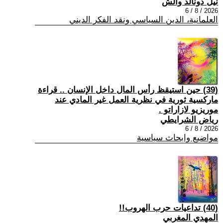
نيل دونالد والش
2026 / 8 / 6
العلمانية، الدين السياسي ونقد الفكر الديني
(39) حين استيقظ رأس المال داخل الإنسان .. قراءة
ماركسية ثورية في نظرية العمل غير المادي عند
موريزيو لازاراتو .
رياض الشرايطي
2026 / 8 / 6
مواضيع وابحاث سياسية
(40) تداعيات حرب الهروب!!
المهدي المغربي