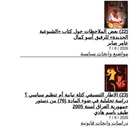
(22) بعض الملاحظات حول كتاب «الشيوعية
الجديدة» للرفيق آسو كمال
عامر صابر
2026 / 8 / 7
مواضيع وابحاث سياسية
(23) الاطار التنسيقي كتلة نيابية أم تنظيم سياسي ؟
دراسة تحليلية في ضوء المادة (76) من دستور
جمهورية العراق لسنة 2005
طيف باسم هادي
2026 / 8 / 7
دراسات وابحاث قانونية