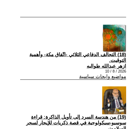
(18) التحالف الدفاعي الثلاثي -اتّفاق مكة- وأهمية
التوقيت.
ازهر عبدالله طوالبه
2026 / 8 / 10
مواضيع وابحاث سياسية
(19) من هندسة السرد إلى تأويل الذاكرة: قراءة
سوسيو-سيكولوجية في قصة ذكريات للإيجار لسحر
السلاموني