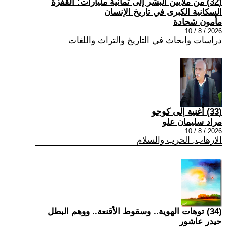
(32) من ملايين البشر إلى ثمانية مليارات: القفزة
السكانية الكبرى في تاريخ الإنسان
مأمون شحادة
2026 / 8 / 10
دراسات وابحاث في التاريخ والتراث واللغات
(33) أُغنية إلى كوجو
مراد سليمان علو
2026 / 8 / 10
الارهاب, الحرب والسلام
(34) توهات الهوية.. وسقوط الأقنعة.. ووهم البطل
حيدر عاشور