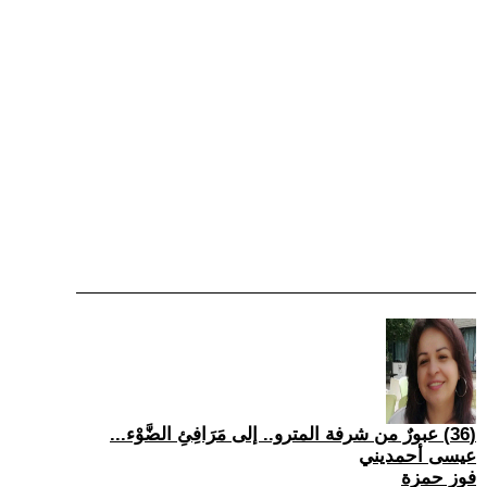
(36) عبورٌ من شرفة المترو.. إلى مَرَافِئِ الضَّوْء...
عيسى أحمديني
فوز حمزة