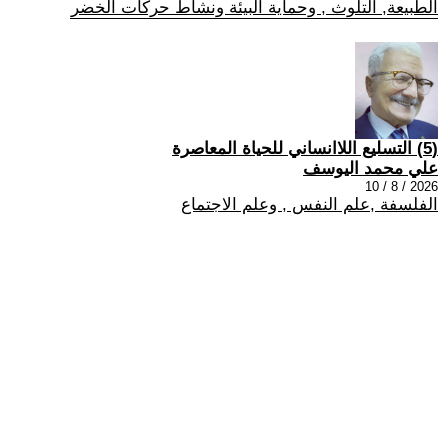
الطبيعة, التلوث , وحماية البيئة ونشاط حركات الخضر
(5) التسليع اللاانساني للحياة المعاصرة
علي محمد اليوسف
2026 / 8 / 10
الفلسفة ,علم النفس , وعلم الاجتماع