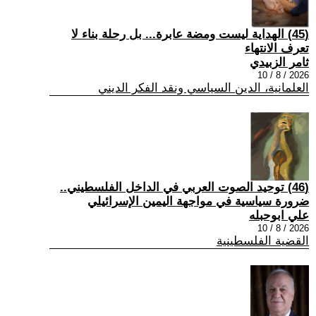
(45) الهداية ليست ومضة عابرة... بل رحلة بناء لا
تعرف الانتهاء
ثامر الزبيدي
2026 / 8 / 10
العلمانية، الدين السياسي ونقد الفكر الديني
(46) توحيد الصوت العربي في الداخل الفلسطيني..
ضرورة سياسية في مواجهة اليمين الإسرائيلي
علي ابوحبله
2026 / 8 / 10
القضية الفلسطينية