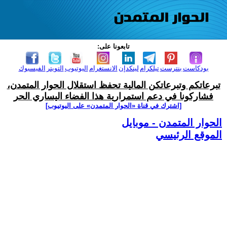
تابعونا على:
بودكاست
بنترست
تيلكرام
لينكدإن
الانستغرام
اليوتيوب
التويتر
الفيسبوك
تبرعاتكم وتبرعاتكن المالية تحفظ استقلال الحوار المتمدن،
فشاركونا في دعم استمرارية هذا الفضاء اليساري الحر
[اشترك في قناة ‫«الحوار المتمدن» على اليوتيوب]
الحوار المتمدن - موبايل
الموقع الرئيسي