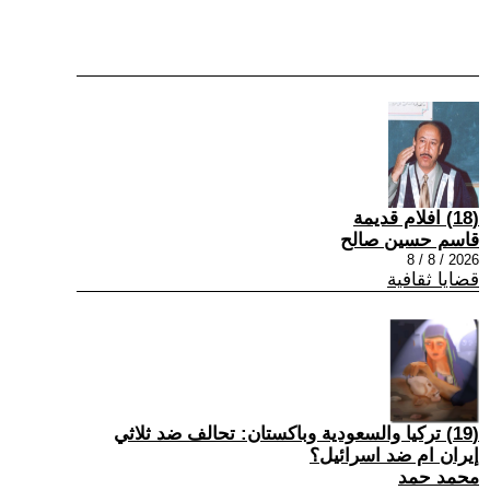
(18) افلام قديمة
قاسم حسين صالح
2026 / 8 / 8
قضايا ثقافية
(19) تركيا والسعودية وباكستان: تحالف ضد ثلاثي
إيران ام ضد اسرائيل؟
محمد حمد