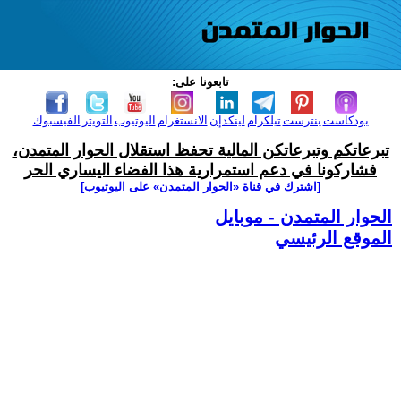
تابعونا على:
بودكاست
بنترست
تيلكرام
لينكدإن
الانستغرام
اليوتيوب
التويتر
الفيسبوك
تبرعاتكم وتبرعاتكن المالية تحفظ استقلال الحوار المتمدن،
فشاركونا في دعم استمرارية هذا الفضاء اليساري الحر
[اشترك في قناة ‫«الحوار المتمدن» على اليوتيوب]
الحوار المتمدن - موبايل
الموقع الرئيسي