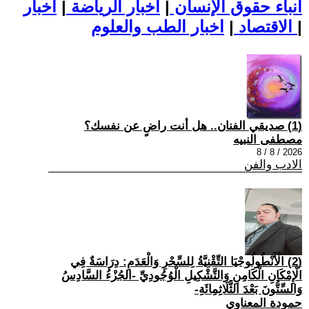
أنباء حقوق الإنسان
|
اخبار الرياضة
|
اخبار
|
اخبار الطب والعلوم
الاقتصاد
|
(1) صديقي الفنان.. هل أنت راضٍ عن نفسك؟
مصطفى النبيه
2026 / 8 / 8
الادب والفن
(2) الْأَنْطُولُوجْيَا التِّقْنِيَّةُ لِلسِّحْرِ وَالْعَدَمِ: دِرَاسَةٌ فِي
الْإِمْكَانِ الْكَامِنِ وَالتَّشْكِيلِ الْوُجُودِيِّ -الجُزْءُ السَّادِسُ
وَالسِّتُّونَ بَعْدَ الثَّلَاثِمِائَةِ-
حمودة المعناوي