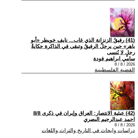
(41) رفيقُ الزنزانة الذي غاب... نايف خويطر «أبو
باهر» حين يرحلُ الرفيقُ وتبقى في الذاكرة حكايةُ
رجلٍ لا يُنسى
سامي ابراهيم فودة
2026 / 8 / 8
القضية الفلسطينية
(42) عبثية الانتصار: العراق وإيران في ذكرى 8/8
احمد عبدالرحيم البصري
2026 / 8 / 8
دراسات وابحاث في التاريخ والتراث واللغات