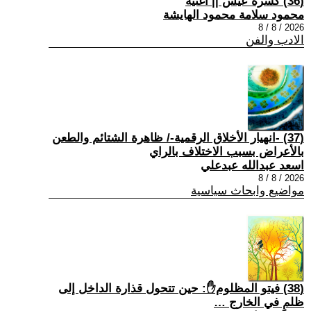
(36) كسرة عيش || أغنية
محمود سلامة محمود الهايشة
2026 / 8 / 8
الادب والفن
(37) -انهيار الأخلاق الرقمية-/ ظاهرة الشتائم والطعن
بالأعراض بسبب الاختلاف بالراي
اسعد عبدالله عبدعلي
2026 / 8 / 8
مواضيع وابحاث سياسية
(38) فيتو المظلوم✋: حين تتحول قذارة الداخل إلى
ظلمٍ في الخارج …