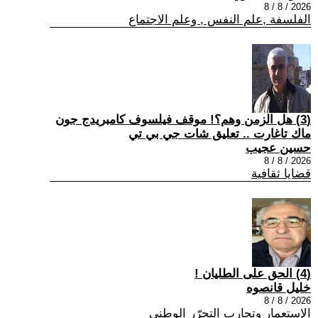
2026 / 8 / 8
الفلسفة ,علم النفس , وعلم الاجتماع
(3) هل الزمن وهم؟! موقف فيلسوف كامبريدج جون
ماك تاغارت .. تعليق شات جي بي تي
حسين عجيب
2026 / 8 / 8
قضايا ثقافية
(4) الحق على الطليان !
خليل قانصوه
2026 / 8 / 8
الإستعمار وتجارب التحرّر الوطني