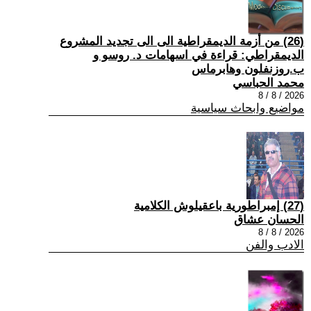
(26) من أزمة الديمقراطية الى الى تجديد المشروع
الديمقراطي: قراءة في اسهامات د. روسو و
ب.روزنفلون وهابرماس
محمد الحباسي
2026 / 8 / 8
مواضيع وابحاث سياسية
(27) إمبراطورية باعقيلوش الكلامية
الحسان عشاق
2026 / 8 / 8
الادب والفن