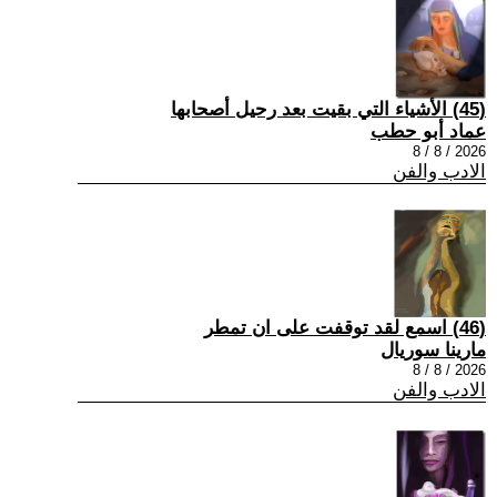
(45) الأشياء التي بقيت بعد رحيل أصحابها
عماد أبو حطب
2026 / 8 / 8
الادب والفن
(46) اسمع لقد توقفت على ان تمطر
مارينا سوريال
2026 / 8 / 8
الادب والفن