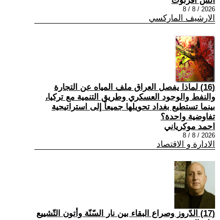
أنس أفرتوت
2026 / 8 / 8
الارشيف الماركسي
(16) لماذا يفصل العراق ملف المياه عن التجارة
والنفط والوجود العسكري وطريق التنمية مع تركيا،
بينما تستطيع بغداد تحويلها جميعاً إلى استراتيجية
تفاوضية واحدة؟
احمد موكرياني
2026 / 8 / 8
الادارة و الاقتصاد
(17) الدّروز وصراع البقاء بين نار السّنّة وأتون التّشييع