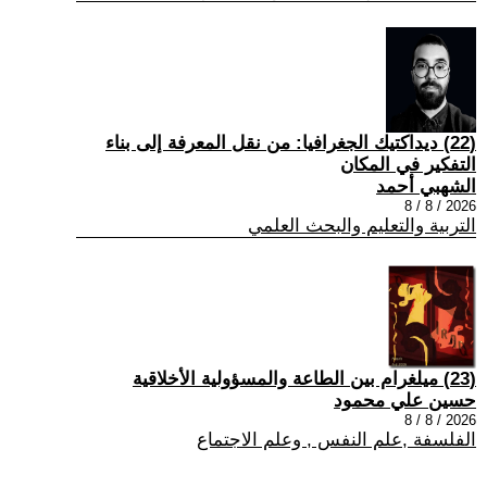
(22) ديداكتيك الجغرافيا: من نقل المعرفة إلى بناء
التفكير في المكان
الشهبي أحمد
2026 / 8 / 8
التربية والتعليم والبحث العلمي
(23) ميلغرام بين الطاعة والمسؤولية الأخلاقية
حسين علي محمود
2026 / 8 / 8
الفلسفة ,علم النفس , وعلم الاجتماع