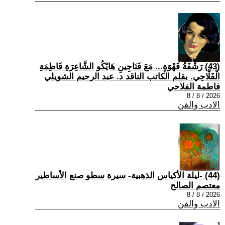
(43) رَشْفَةُ قَهْوَةٍ... مَعَ فَنَاجِينِ هَايْكُو الشَّاعِرَةِ فَاطِمَةِ
الْفَلَّاحِي. بقلم الكاتب الناقد د. عبد الرحيم الشويلي
فاطمة الفلاحي
2026 / 8 / 8
الادب والفن
(44) -ليلة الأكياس الذهبية- سيرة سطو صنع الأساطير
معتصم الصالح
2026 / 8 / 8
الادب والفن