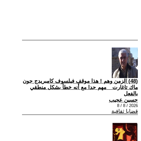
(48) الزمن وهم ! هذا موقف فيلسوف كامبريدج جون
ماك تاغارت _ مهم جدا مع أنه خطأ بشكل منطقي
بالفعل
حسين عجيب
2026 / 8 / 8
قضايا ثقافية