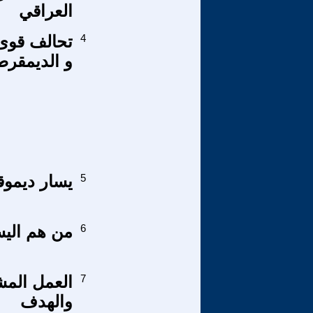
العراقي
4
تحالف قوى 
و الديمقرط
5
يسار ديموق
6
من هم اليس
7
العمل المش
والهدف