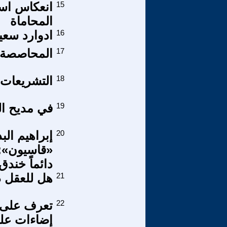
15
انعكاس است
المحاماة
16
ادوارد سعيد
17
المحاصصة و ا
18
التشريعات ا
19
في مديح ال
20
إبراهيم الب
«قاسيون»:ا
دائماً خند
21
هل للعقل د
22
تعرف على 
إضاءات على