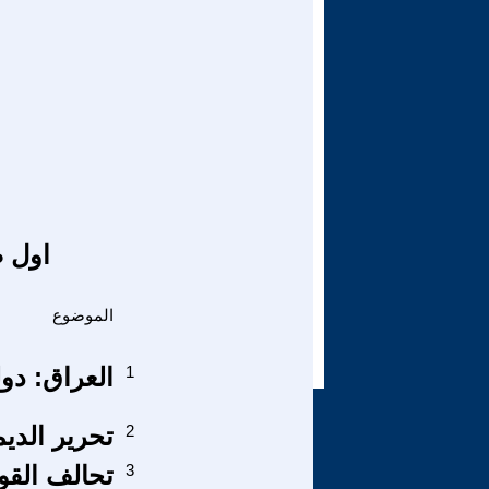
اول ص
الموضوع
1
العراق: دول
2
تحرير الدي
3
تحالف القو