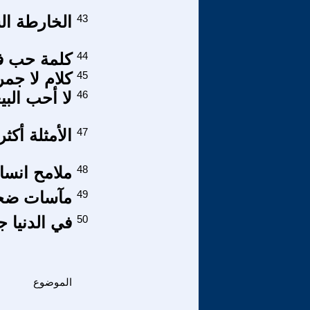
43
الخارطة الس
44
كلمة حب ف
45
كلام لا جم
46
لا أحب البي
47
الأمثلة أكث
48
ملامح انسان
49
مآسات ضحاي
50
في الدنيا 
الموضوع