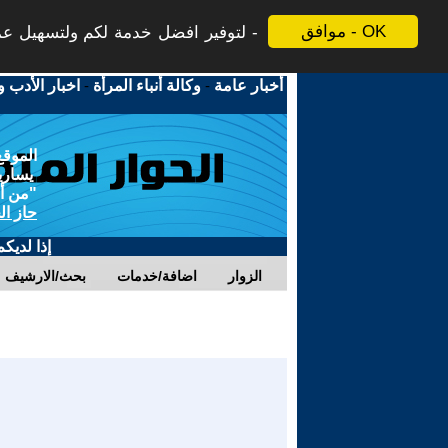
موافق - OK
لتوفير افضل خدمة لكم ولتسهيل عملي
أخبار عامة
-
وكالة أنباء المرأة
-
اخبار الأدب و
الموقع
يسارية
"من أج
حاز ال
إذا لديك
الزوار
اضافة/خدمات
بحث/الارشيف