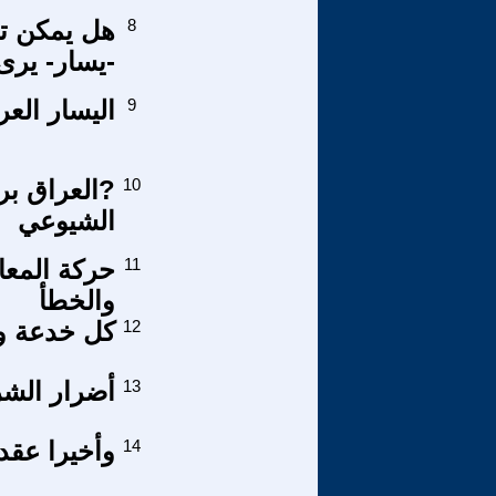
8
هل يمكن تو
-يسار- يرى
9
اليسار العر
10
?العراق بر
الشيوعي
11
والخطأ
12
كل خدعة وأ
13
أضرار الشرا
14
وأخيرا عقد