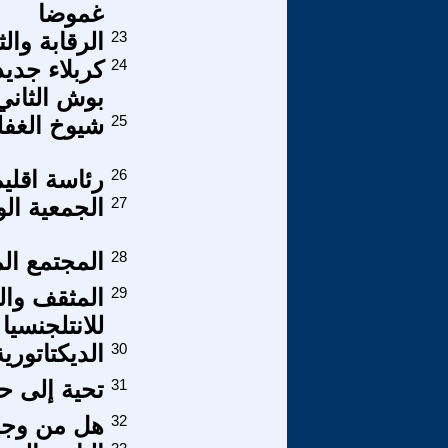
غموضا
23
الرقابة وا
24
كربلاء جدي
بوش الثاني 
25
شيوخ الغفل
26
رئاسة اقليم كردست
27
الجمعية الو
28
المجتمع ال
29
المثقف وال
للانتلجنسيا
30
الديكتاتوري
31
تحية إلى حك
32
هل من وجهة