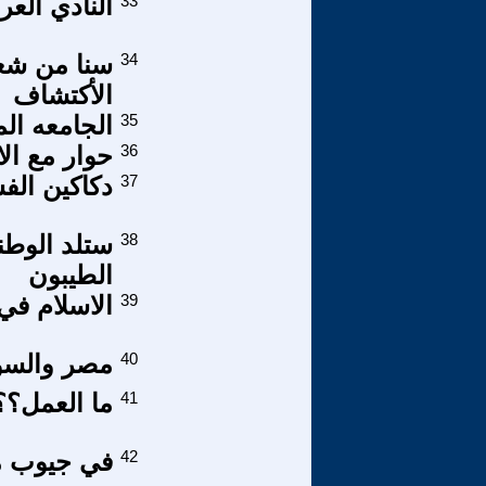
33
النادي الع
34
سنا من شع
الأكتشاف
35
الجامعه ال
36
حوار مع الا
37
دكاكين الفس
38
ستلد الوطني
الطيبون
39
الاسلام في
40
مصر والسو
41
ما العمل؟؟
42
في جيوب م