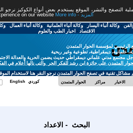
ة التصفح والنشر، الموقع يستخدم بعض أنواع الكوكيز نرجو النق
More info - المزيد
experience on our website
الفن
-
وكالة أنباء اليسار
-
وكالة أنباء العلمانية
-
وكالة أنباء العمال
-
وكا
الاقتصاد
-
اخبار الطب والعلوم
 الرئيسي لمؤسسة الحوار المتمدن
، علمانية، ديمقراطية، تطوعية وغير ربحية
ل مجتمع مدني علماني ديمقراطي حديث يضمن الحرية والعدالة الاجتم
حوار المتمدن على جائزة ابن رشد للفكر الحر والتى نالها أعلام في الفك
م مشاكل تقنية في تصفح الحوار المتمدن نرجو النقر هنا لاستخدام الموقع
كوردي
English
الاخبار
مراكز
الحوار المتمدن
البحث - الاعداد