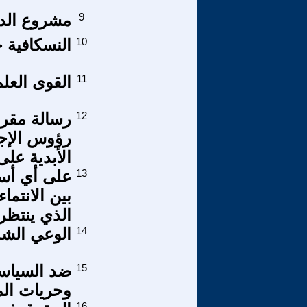
9
مشروع الدس
10
النسكافية ح
11
القوى العلم
12
رسالة مقروء
رؤوس الإجر
الأبدية على
13
على أي أسا
بين الانتما
الذي ينتظر
14
الوعي الشمول (3-3): الع
15
ضد السياسة
وحريات الم
16