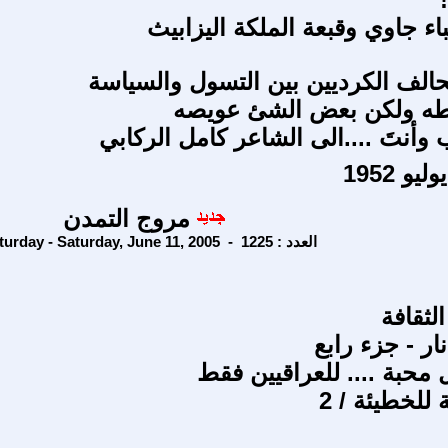
نباء جاوي وقبعة الملكة اليزابيث
تحالف الكرديين بين التسول والسياسة
ه ولكن بعض الشئ عويصه
وأنتَ ....الى الشاعر كامل الركابي
مروج التمدن
Saturday - Saturday, June 11, 2005 - العدد : 1225
لثقافة
ار - جزء رابع
للخطيئة / 2