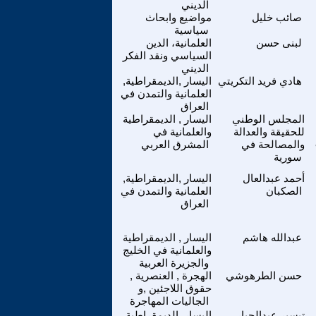
الديني
صائب خليل
مواضيع وابحاث
سياسية
لبنى حسن
العلمانية، الدين
السياسي ونقد الفكر
الديني
هادي فريد التكريتي
اليسار ,الديمقراطية,
العلمانية والتمدن في
العراق
المجلس الوطني
اليسار , الديمقراطية
للحقيقة والعدالة
والعلمانية في
والمصالحة في
المشرق العربي
سورية
أحمد عبدالعال
اليسار ,الديمقراطية,
الصكبان
العلمانية والتمدن في
العراق
عبدالله هاشم
اليسار , الديمقراطية
والعلمانية في الخليج
والجزيرة العربية
حسن الطرهوشي
الهجرة , العنصرية ,
حقوق اللاجئين ,و
الجاليات المهاجرة
تيسير عبدالجبار
اليسار ,الديمقراطية,