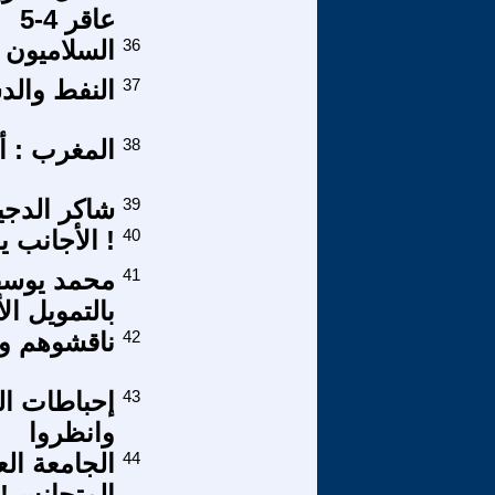
عاقر 4-5
36
السلاميون 
37
النفط والد
38
المغرب : أ
39
شاكر الدجي
40
! الأجانب ي
41
محمد يوسف
بالتمويل ال
42
ناقشوهم ول
43
إحباطات ال
وانظروا
44
الجامعة الع
المتجانس!!