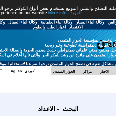
ة التصفح والنشر، الموقع يستخدم بعض أنواع الكوكيز نرجو النق
More info - المزيد
experience on our website
الفن
-
وكالة أنباء اليسار
-
وكالة أنباء العلمانية
-
وكالة أنباء العمال
-
وكا
الاقتصاد
-
اخبار الطب والعلوم
 الرئيسي لمؤسسة الحوار المتمدن
، علمانية، ديمقراطية، تطوعية وغير ربحية
ل مجتمع مدني علماني ديمقراطي حديث يضمن الحرية والعدالة الاجتم
حوار المتمدن على جائزة ابن رشد للفكر الحر والتى نالها أعلام في الفك
م مشاكل تقنية في تصفح الحوار المتمدن نرجو النقر هنا لاستخدام الموقع
كوردي
English
الاخبار
مراكز
الحوار المتمدن
البحث - الاعداد