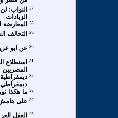
27
النواب: لن 
الزيادات
28
المعارضة ا
29
التحالف ا
30
عن ابو غري
31
استطلاع ال
المصريين
32
ديمقراطية 
ديمقراطي
33
ما هكذا تور
34
على هامش 
35
العقل العر