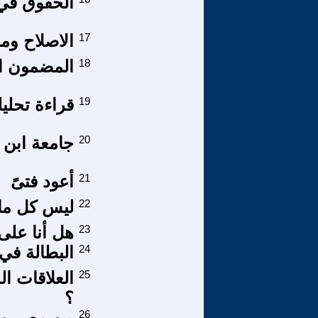
الحقوق في 
17
الاصلاح وم
18
المضمون الا
19
قراءة تحليل
20
جامعة ابن 
21
أعود فتىً
22
ليس كل مار
23
هل أنا على
24
البطالة في
25
العلاقات ال
؟
26
من مصر وسو