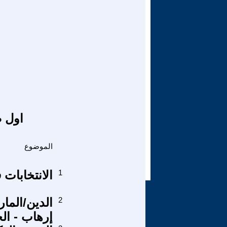
اول ص
الموضوع
1
الانتخابات 
2
الدين/الما
إرهاب - الج