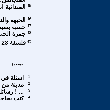
45
المندائية ا
46
الجبهة وال
47
حسبه بسيط
48
جمرة الحب 
49
فلسفة 23 يوليو 1952
الموضوع
1
اسئلة في ا
2
مدينة من ن
3
رسائل محبة .... للعراقيين فقط ! ...
4
كنت بحاجة 