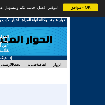
موافق - OK
لتوفير افضل خدمة لكم ولتسهيل عملي
أخبار عامة
-
وكالة أنباء المرأة
-
اخبار الأدب و
الموقع
يسارية
"من أج
حاز ال
إذا لديك
الزوار
اضافة/خدمات
بحث/الارشيف