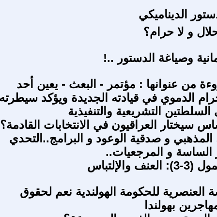
تور الديناميكي
لال و لا حرام؟
انية وصياغة الدستور ..!
ة من عنوانها : مؤتمر - البعث - يعين أحد
ام الدموي في قيادته الجديدة ويؤكد سيطرته
 السلطتين التشريعية والتنفيذية
س سيختار العراقيون في الانتخابات القادمة؟
ء المذهبي و صدقية الوعود و البرامج..التحدي
 الساسة و المرجعيات..
نف والإلتباس
 العنصرية للحكومة الهولندية نعم لحقوق
هاجرين بهولندا