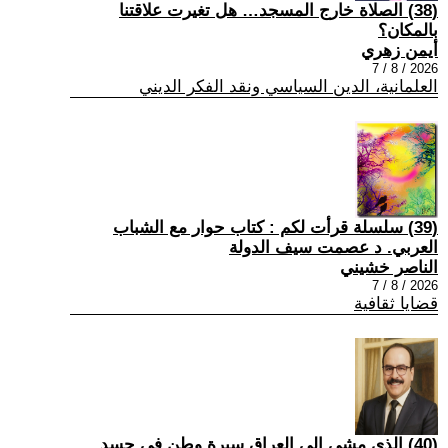
(38) الصلاة خارج المسجد… هل تغيرت علاقتنا
بالمكان؟
أيمن زهري
2026 / 8 / 7
العلمانية، الدين السياسي ونقد الفكر الديني
(39) سلسلة قرأت لكم : كتاب حوار مع الشباب
العربي. د عصمت سيف الدولة
الناصر خشيني
2026 / 8 / 7
قضايا ثقافية
(40) الذي مشى إلى العراق سيرة وطن في جسد