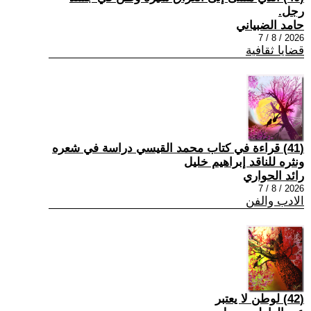
رجل.
حامد الضبياني
2026 / 8 / 7
قضايا ثقافية
(41) قراءة في كتاب محمد القيسي دراسة في شعره
ونثره للناقد إبراهيم خليل
رائد الحواري
2026 / 8 / 7
الادب والفن
(42) لوطن لا يعتبر