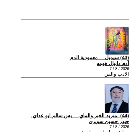
(43) سيميل ... معمودية الدم
آدم دانيال هومه
2026 / 8 / 7
الادب والفن
(44) -منريد الخبز والماي ... بس سالم ابو عداي-
حيدر حسين سويري
2026 / 8 / 7