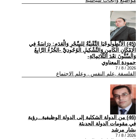
مواضيع وابحاث سياسية
(45) الْأَنْطُولُوجْيَا التِّقْنِيَّةُ لِلسِّحْرِ وَالْعَدَمِ: دِرَاسَةٌ فِي
الْإِمْكَانِ الْكَامِنِ وَالتَّشْكِيلِ الْوُجُودِيِّ -الجُزْءُ الرَّابِعُ
وَالسِّتُّونَ بَعْدَ الثَّلَاثِمِائَةِ-
حمودة المعناوي
2026 / 8 / 7
الفلسفة ,علم النفس , وعلم الاجتماع
(46) من الدولة الشكلية إلى الدولة الوظيفية...رؤية
في مقومات الدولة الحديثة
بشار مرشد
2026 / 8 / 7