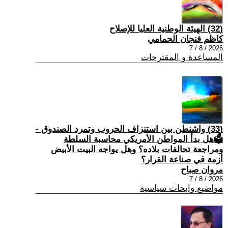
(32) الهيئة الوطنية العليا للإصلاح
كاظم فنجان الحمامي
2026 / 8 / 7
المساعدة و المقترحات
(33) واشنطن بين استنزاف الحروب وتمرد الصندوق -
🗳هل بدأ المواطن الأمريكي محاسبة السلطة
ومراجعة تحالفات بلاده؟ وهل يواجه البيت الأبيض
أزمة في صناعة القرار؟
مروان صباح
2026 / 8 / 7
مواضيع وابحاث سياسية