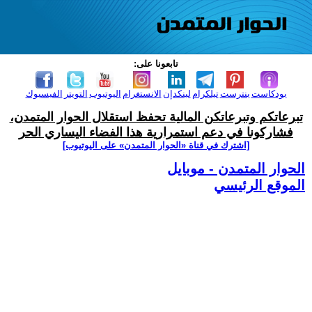
تابعونا على:
بودكاست
بنترست
تيلكرام
لينكدإن
الانستغرام
اليوتيوب
التويتر
الفيسبوك
تبرعاتكم وتبرعاتكن المالية تحفظ استقلال الحوار المتمدن،
فشاركونا في دعم استمرارية هذا الفضاء اليساري الحر
[اشترك في قناة ‫«الحوار المتمدن» على اليوتيوب]
الحوار المتمدن - موبايل
الموقع الرئيسي