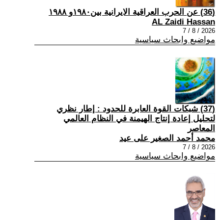
(36) عن الحرب العراقية الايرانية بين١٩٨٠و ١٩٨٨
AL Zaidi Hassan
2026 / 8 / 7
مواضيع وابحاث سياسية
(37) شبكات القوة العابرة للحدود : إطار نظري
لتحليل إعادة إنتاج الهيمنة في النظام العالمي
المعاصر
محمد أحمد الصغير على عيد
2026 / 8 / 7
مواضيع وابحاث سياسية