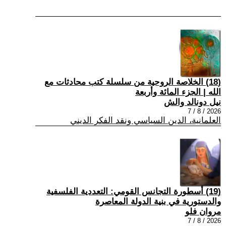
(18) الخلاصة الروحية من سلسلة كتب محادثات مع
الله | الجزء المائة وأربعة
نيل دونالد والش
2026 / 8 / 7
العلمانية، الدين السياسي ونقد الفكر الديني
(19) أسطورة التجانس القومي: التعددية الفلسفية
والدستورية في بنية الدولة المعاصرة
مروان فلو
2026 / 8 / 7