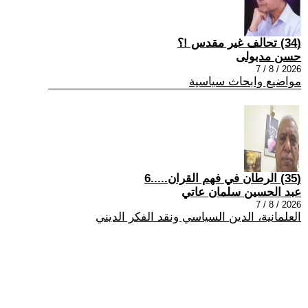
(34) تحالف غير مقدس !؟
حسن مدبولى
2026 / 8 / 7
مواضيع وابحاث سياسية
(35) الرطان في فهم القران.....6
عبد الحسين سلمان عاتي
2026 / 8 / 7
العلمانية، الدين السياسي ونقد الفكر الديني