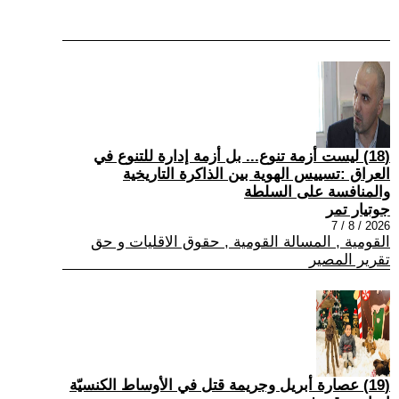
(18) ليست أزمة تنوع... بل أزمة إدارة للتنوع في
العراق :تسييس الهوية بين الذاكرة التاريخية
والمنافسة على السلطة
جوتيار تمر
2026 / 8 / 7
القومية , المسالة القومية , حقوق الاقليات و حق
تقرير المصير
(19) عصارة أبريل وجريمة قتل في الأوساط الكنسيّة