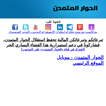
تابعونا على:
بودكاست
بنترست
تيلكرام
لينكدإن
الانستغرام
اليوتيوب
التويتر
الفيسبوك
تبرعاتكم وتبرعاتكن المالية تحفظ استقلال الحوار المتمدن،
فشاركونا في دعم استمرارية هذا الفضاء اليساري الحر
[اشترك في قناة ‫«الحوار المتمدن» على اليوتيوب]
الحوار المتمدن - موبايل
الموقع الرئيسي