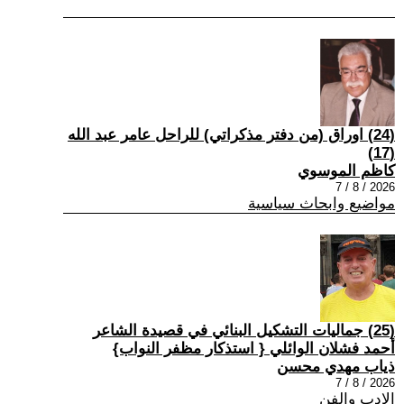
(24) اوراق (من دفتر مذكراتي) للراحل عامر عبد الله
(17)
كاظم الموسوي
2026 / 8 / 7
مواضيع وابحاث سياسية
(25) جماليات التشكيل البنائي في قصيدة الشاعر
أحمد فشلان الوائلي { استذكار مظفر النواب}
ذياب مهدي محسن
2026 / 8 / 7
الادب والفن