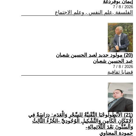
إيمان بوقردغة
2026 / 8 / 7
الفلسفة ,علم النفس , وعلم الاجتماع
(20) مولود جديد لعبد الحسين شعبان
عبد الحسين شعبان
2026 / 8 / 7
قضايا ثقافية
(21) الْأَنْطُولُوجْيَا التِّقْنِيَّةُ لِلسِّحْرِ وَالْعَدَمِ: دِرَاسَةٌ فِي
الْإِمْكَانِ الْكَامِنِ وَالتَّشْكِيلِ الْوُجُودِيِّ -الجُزْءُ الثَّالِثُ
وَالسِّتُّونَ بَعْدَ الثَّلَاثِمِائَةِ-
حمودة المعناوي