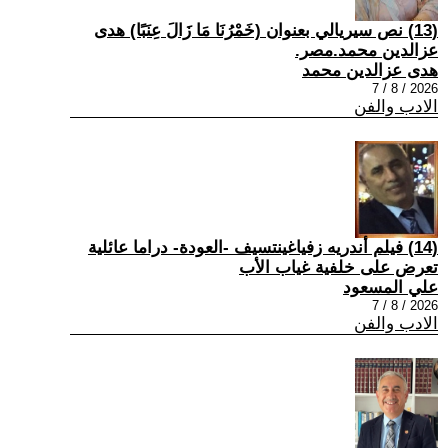
(13) نص سيريالي بعنوان (خَمْرُنَا مَا زَالَ عِنَبًا) هدى
عزالدين محمد.مصر.
هدى عزالدين محمد
2026 / 8 / 7
الادب والفن
(14) فيلم أندريه زفياغينتسيف -العودة- دراما عائلية
تعرض على خلفية غياب الأب
علي المسعود
2026 / 8 / 7
الادب والفن