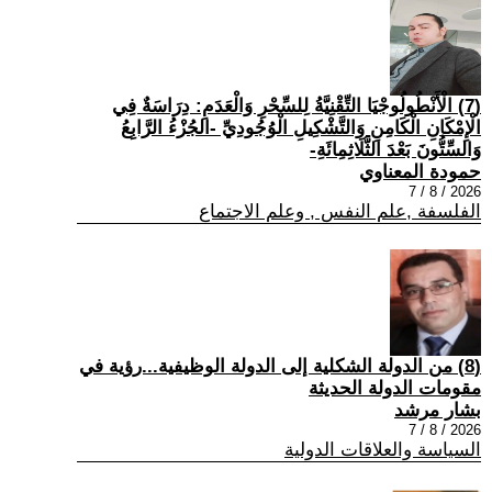
(7) الْأَنْطُولُوجْيَا التِّقْنِيَّةُ لِلسِّحْرِ وَالْعَدَمِ: دِرَاسَةٌ فِي
الْإِمْكَانِ الْكَامِنِ وَالتَّشْكِيلِ الْوُجُودِيِّ -الجُزْءُ الرَّابِعُ
وَالسِّتُّونَ بَعْدَ الثَّلَاثِمِائَةِ-
حمودة المعناوي
2026 / 8 / 7
الفلسفة ,علم النفس , وعلم الاجتماع
(8) من الدولة الشكلية إلى الدولة الوظيفية...رؤية في
مقومات الدولة الحديثة
بشار مرشد
2026 / 8 / 7
السياسة والعلاقات الدولية