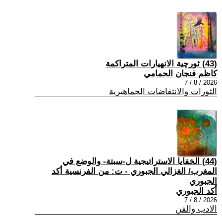
(43) ثورچية الانهيارات المتراكمة
كاظم فنجان الحمامي
2026 / 8 / 7
الثورات والانتفاضات الجماهيرية
(44) الخفايا الاستراتيجية ل-سبتة- والوضع في
المغرب/ الغزالي الجبوري - ت: من الفرنسية أكد
الجبوري
أكد الجبوري
2026 / 8 / 7
الادب والفن