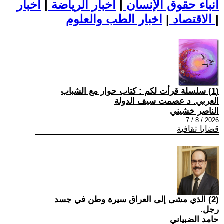
أنباء حقوق الإنسان
|
اخبار الرياضة
|
اخبار
|
اخبار الطب والعلوم
الاقتصاد
|
(1) سلسلة قرأت لكم : كتاب حوار مع الشباب
العربي. د عصمت سيف الدولة
الناصر خشيني
2026 / 8 / 7
قضايا ثقافية
(2) الذي مشى إلى العراق سيرة وطن في جسد
رجل.
حامد الضبياني