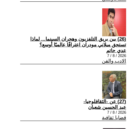
(26) بين بريق التلفزيون وهجران السينما... لماذا
تستحق ميلاني مودران اعترافًا عالميًا أوسع؟
عدي حاتم
2026 / 8 / 7
الادب والفن
(27) عن -الثقافلوجيا-
عبد الحسين شعبان
2026 / 8 / 7
قضايا ثقافية