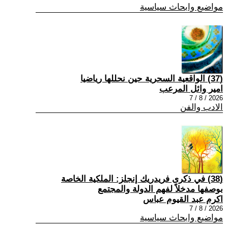
مواضيع وابحاث سياسية
(37) الواقعية السحرية حين نحللها رياضيا
امير وائل المرعب
2026 / 8 / 7
الادب والفن
(38) في ذكرى فريدريك إنجلز: الملكية الخاصة
بوصفها مدخلاً لفهم الدولة والمجتمع
اكرم عبد القيوم عباس
2026 / 8 / 7
مواضيع وابحاث سياسية