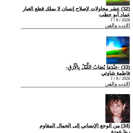
(32) عشر محاولات لإصلاح إنسان لا يملك قطع الغيار
عماد أبو حطب
2026 / 8 / 7
الادب والفن
(33) -عِنْدَمَا يُصَابُ اللَّيْلُ بِالْأَرَقِ-
فاطمة شاوتي
2026 / 8 / 7
الادب والفن
(34) من الوجع الإنساني إلى الجمال المقاوم
ريتا عودة