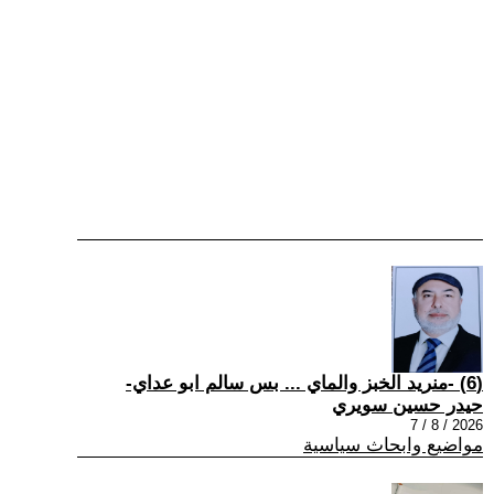
(6) -منريد الخبز والماي ... بس سالم ابو عداي-
حيدر حسين سويري
2026 / 8 / 7
مواضيع وابحاث سياسية