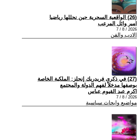
(26) الواقعية السحرية حين نحللها رياضيا
امير وائل المرعب
2026 / 8 / 7
الادب والفن
(27) في ذكرى فريدريك إنجلز: الملكية الخاصة
بوصفها مدخلاً لفهم الدولة والمجتمع
اكرم عبد القيوم عباس
2026 / 8 / 7
مواضيع وابحاث سياسية