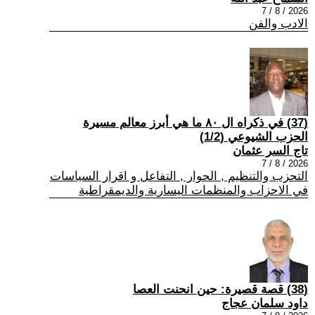
2026 / 8 / 7
الادب والفن
(37) في ذكراه ال ٨٠ ما هي أبرز معالم مسيرة
الحزب الشيوعي (1/2)
تاج السر عثمان
2026 / 8 / 7
التحزب والتنظيم , الحوار , التفاعل و اقرار السياسات
في الاحزاب والمنظمات اليسارية والديمقراطية
(38) قصة قصيرة: حين انحنت العصا
داود سلمان عجاج