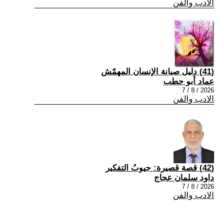
الادب والفن
(41) دليل صيانة الإنسان المهمّش
عماد أبو حطب
2026 / 8 / 7
الادب والفن
(42) قصة قصيرة: جيوبُ التفكير
داود سلمان عجاج
2026 / 8 / 7
الادب والفن