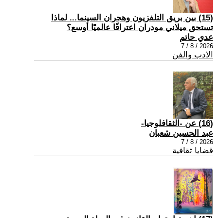
(15) بين بريق التلفزيون وهجران السينما... لماذا
تستحق ميلاني مودران اعترافًا عالميًا أوسع؟
عدي حاتم
2026 / 8 / 7
الادب والفن
(16) عن -الثقافلوجيا-
عبد الحسين شعبان
2026 / 8 / 7
قضايا ثقافية