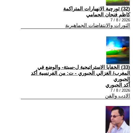
(32) ثورچية الانهيارات المتراكمة
كاظم فنجان الحمامي
2026 / 8 / 7
الثورات والانتفاضات الجماهيرية
(33) الخفايا الاستراتيجية ل-سبتة- والوضع في
المغرب/ الغزالي الجبوري - ت: من الفرنسية أكد
الجبوري
أكد الجبوري
2026 / 8 / 7
الادب والفن