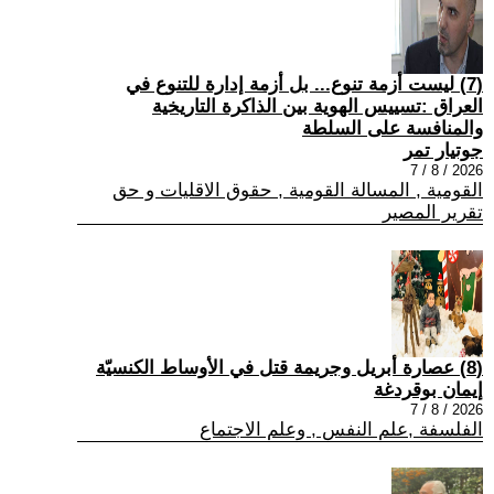
(7) ليست أزمة تنوع... بل أزمة إدارة للتنوع في
العراق :تسييس الهوية بين الذاكرة التاريخية
والمنافسة على السلطة
جوتيار تمر
2026 / 8 / 7
القومية , المسالة القومية , حقوق الاقليات و حق
تقرير المصير
(8) عصارة أبريل وجريمة قتل في الأوساط الكنسيّة
إيمان بوقردغة
2026 / 8 / 7
الفلسفة ,علم النفس , وعلم الاجتماع