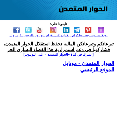
تابعونا على:
بودكاست
بنترست
تيلكرام
لينكدإن
الانستغرام
اليوتيوب
التويتر
الفيسبوك
تبرعاتكم وتبرعاتكن المالية تحفظ استقلال الحوار المتمدن،
فشاركونا في دعم استمرارية هذا الفضاء اليساري الحر
[اشترك في قناة ‫«الحوار المتمدن» على اليوتيوب]
الحوار المتمدن - موبايل
الموقع الرئيسي