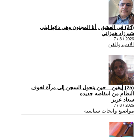
(24) في العشق , أنا المجنون وهي ذاتها ليلى
شيرزاد همزاني
2026 / 8 / 7
الادب والفن
(25) إيفين... حين يتحول السجن إلى مرآة لخوف
النظام من انتفاضة جديدة
سعاد عزيز
2026 / 8 / 7
مواضيع وابحاث سياسية