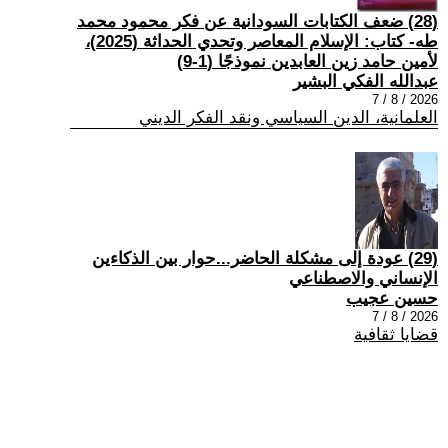
(28) ضعف الكتابات السودانية عن فكر محمود محمد
طه- كتاب: الإسلام المعاصر وتحدي الحداثة (2025)،
لأمين حامد زين العابدين نموذجًا (1-9)
عبدالله الفكي البشير
2026 / 8 / 7
العلمانية، الدين السياسي ونقد الفكر الديني
(29) عودة إلى مشكلة الحاضر...حوار بين الذكاءين
الإنساني والاصطناعي
حسين عجيب
2026 / 8 / 7
قضايا ثقافية