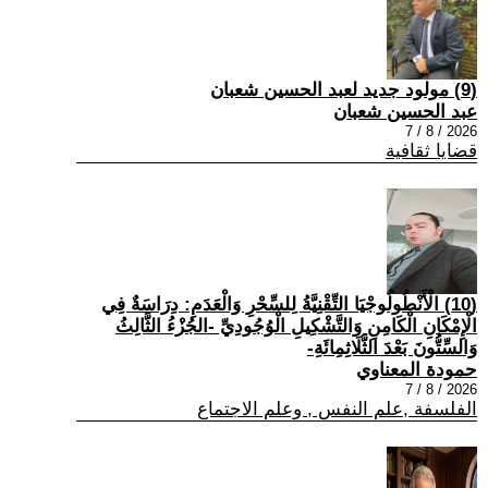
(9) مولود جديد لعبد الحسين شعبان
عبد الحسين شعبان
2026 / 8 / 7
قضايا ثقافية
(10) الْأَنْطُولُوجْيَا التِّقْنِيَّةُ لِلسِّحْرِ وَالْعَدَمِ: دِرَاسَةٌ فِي
الْإِمْكَانِ الْكَامِنِ وَالتَّشْكِيلِ الْوُجُودِيِّ -الجُزْءُ الثَّالِثُ
وَالسِّتُّونَ بَعْدَ الثَّلَاثِمِائَةِ-
حمودة المعناوي
2026 / 8 / 7
الفلسفة ,علم النفس , وعلم الاجتماع