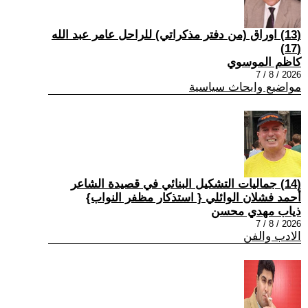
(13) اوراق (من دفتر مذكراتي) للراحل عامر عبد الله
(17)
كاظم الموسوي
2026 / 8 / 7
مواضيع وابحاث سياسية
(14) جماليات التشكيل البنائي في قصيدة الشاعر
أحمد فشلان الوائلي { استذكار مظفر النواب}
ذياب مهدي محسن
2026 / 8 / 7
الادب والفن