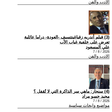
الادب والفن
(3) فيلم أندريه زفياغينتسيف -العودة- دراما عائلية
تعرض على خلفية غياب الأب
علي المسعود
2026 / 8 / 7
الادب والفن
(4) سنجار: ماهي سر الذاكرة التي لا تُقفل ؟
مجيد حسو مراد
2026 / 8 / 7
مواضيع وابحاث سياسية