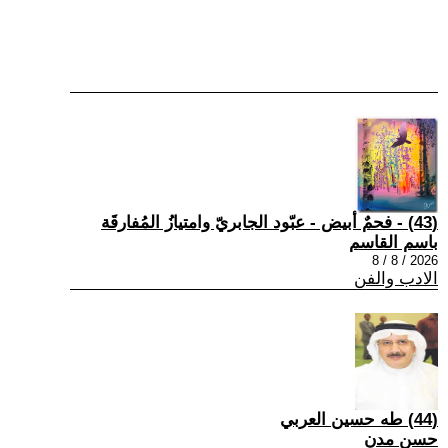
(43) - فحمٌ أبيض - عبّود الجابريّ وامتيازُ المُفارقَة
باسم القاسم
2026 / 8 / 8
الادب والفن
(44) طه حسين العربي
حسن مدن