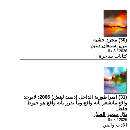
(30) مجرد خشبة
عزيز سمعان دعيم
2026 / 8 / 8
كتابات ساخرة
(31) امبراطورية الداخل (ديفيد لينش) 2006: لايوجد
واقع،ماتشعر بانه واقع،وما نقرر بأنه واقع هو خيوط
فقط.
بلال سمير الصدّر
2026 / 8 / 8
الادب والفن