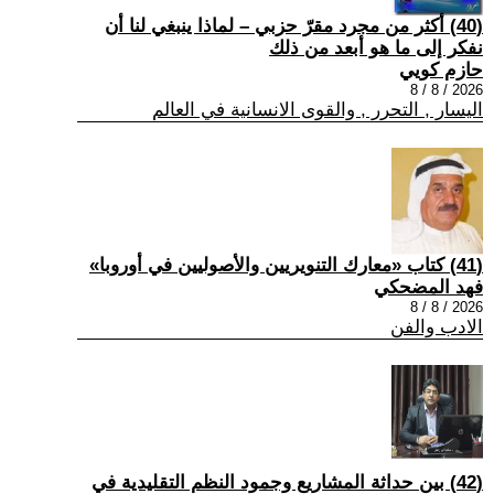
(40) أكثر من مجرد مقرّ حزبي – لماذا ينبغي لنا أن
نفكر إلى ما هو أبعد من ذلك
حازم كويي
2026 / 8 / 8
اليسار , التحرر , والقوى الانسانية في العالم
(41) كتاب «معارك التنويريين والأصوليين في أوروبا»
فهد المضحكي
2026 / 8 / 8
الادب والفن
(42) بين حداثة المشاريع وجمود النظم التقليدية في