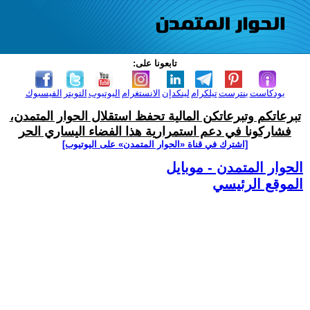
تابعونا على:
بودكاست
بنترست
تيلكرام
لينكدإن
الانستغرام
اليوتيوب
التويتر
الفيسبوك
تبرعاتكم وتبرعاتكن المالية تحفظ استقلال الحوار المتمدن،
فشاركونا في دعم استمرارية هذا الفضاء اليساري الحر
[اشترك في قناة ‫«الحوار المتمدن» على اليوتيوب]
الحوار المتمدن - موبايل
الموقع الرئيسي