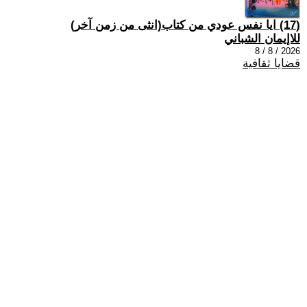
(17) ايا نفس عودي من كتاب(انثى من زمن آخر)
للاإيمان الشباني
2026 / 8 / 8
قضايا ثقافية