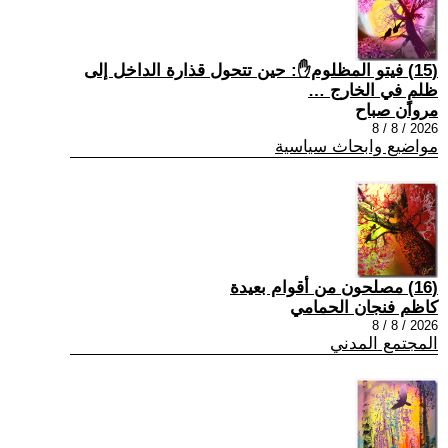
(15) فيتو المظلوم✋: حين تتحول قذارة الداخل إلى
ظلمٍ في الخارج …
مروان صباح
2026 / 8 / 8
مواضيع وابحاث سياسية
(16) مصلحون من أقوام بعيدة
كاظم فنجان الحمامي
2026 / 8 / 8
المجتمع المدني