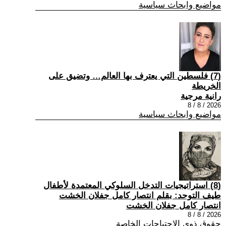
مواضيع وابحاث سياسية
(7) فلسطين التي يعترف بها العالم… وتضيق على
الخريطة
رانية مرجية
2026 / 8 / 8
مواضيع وابحاث سياسية
(8) استراتيجيات التدخل السلوكي المعتمدة لأطفال
طيف التوحد: بقلم انتصار كامل جفلان الخشت
انتصار كامل جفلان الخشت
2026 / 8 / 8
حقوق ذوي الاحتياجات الخاصة