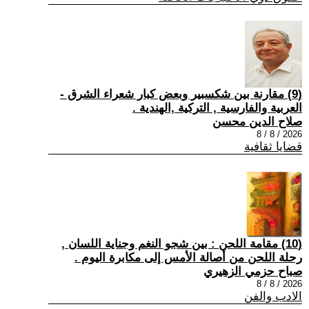
(9) مقارنة بين شكسبير وبعض كبار شعراء الشرق -
العربية والفارسية , التركية ,الهندية .
صلاح الدين محسن
2026 / 8 / 8
قضايا ثقافية
(10) مقامة اللحن : بين شجو النغم وجناية اللسان ,
رحلة اللحن من أصالة الأمس إلى مكابرة اليوم .
صباح حزمي الزهيري
2026 / 8 / 8
الادب والفن