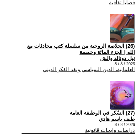
قضايا ثقافية
(26) الخلاصة الروحية من سلسلة كتب محادثات مع
الله | الجزء المائة وخمسة
نيل دونالد والش
2026 / 8 / 8
العلمانية، الدين السياسي ونقد الفكر الديني
(27) السُكر في الوظيفة العامة
طيف باسم هادي
2026 / 8 / 8
دراسات وابحاث قانونية