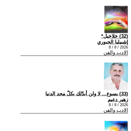
(32) خلاخيل*
إشبيليا الجبوري
2026 / 8 / 8
الادب والفن
(33) يسوع... لا ولن أبدّلك بكلّ مجد الدنيا
زهير دعيم
2026 / 8 / 8
الادب والفن