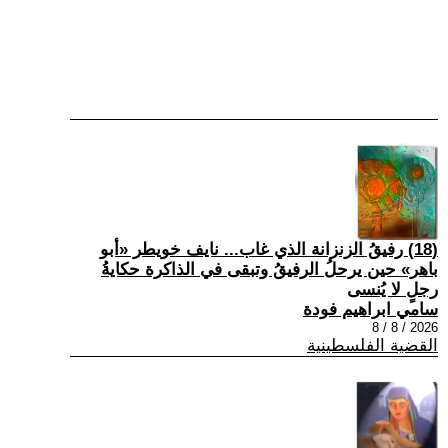
(18) رفيقُ الزنزانة الذي غاب... نايف خويطر «أبو
باهر» حين يرحلُ الرفيقُ وتبقى في الذاكرة حكايةُ
رجلٍ لا يُنسى
سامي ابراهيم فودة
2026 / 8 / 8
القضية الفلسطينية