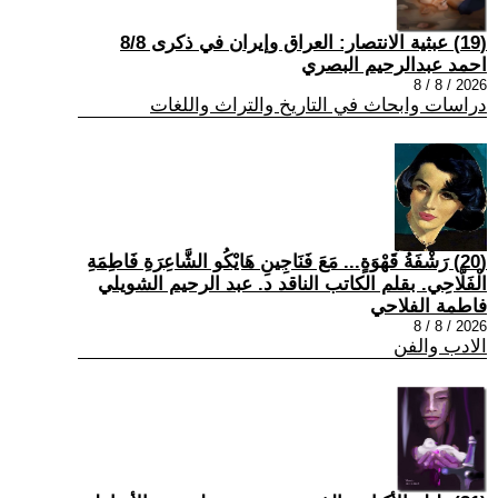
(19) عبثية الانتصار: العراق وإيران في ذكرى 8/8
احمد عبدالرحيم البصري
2026 / 8 / 8
دراسات وابحاث في التاريخ والتراث واللغات
(20) رَشْفَةُ قَهْوَةٍ... مَعَ فَنَاجِينِ هَايْكُو الشَّاعِرَةِ فَاطِمَةِ
الْفَلَّاحِي. بقلم الكاتب الناقد د. عبد الرحيم الشويلي
فاطمة الفلاحي
2026 / 8 / 8
الادب والفن