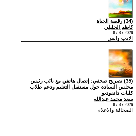
(34) رقصة الحياة
كاظم الخليلي
2026 / 8 / 8
الادب والفن
(35) تصريح صحفي: إتصال هاتفي مع نائب رئيس
مجلس السيادة حول مستقبل التعليم ودعم طلاب
كليات دانفوديو
سعد محمد عبدالله
2026 / 8 / 8
الصحافة والاعلام