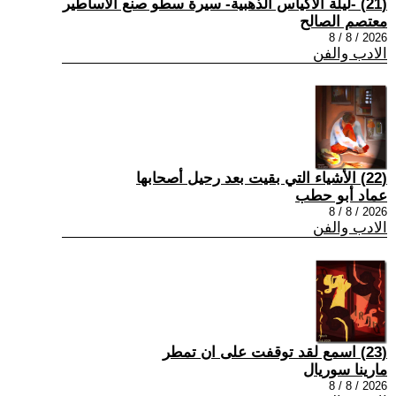
(21) -ليلة الأكياس الذهبية- سيرة سطو صنع الأساطير
معتصم الصالح
2026 / 8 / 8
الادب والفن
(22) الأشياء التي بقيت بعد رحيل أصحابها
عماد أبو حطب
2026 / 8 / 8
الادب والفن
(23) اسمع لقد توقفت على ان تمطر
مارينا سوريال
2026 / 8 / 8