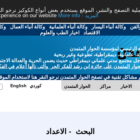
ة التصفح والنشر، الموقع يستخدم بعض أنواع الكوكيز نرجو النق
More info - المزيد
experience on our website
الفن
-
وكالة أنباء اليسار
-
وكالة أنباء العلمانية
-
وكالة أنباء العمال
-
وكا
الاقتصاد
-
اخبار الطب والعلوم
 الرئيسي لمؤسسة الحوار المتمدن
، علمانية، ديمقراطية، تطوعية وغير ربحية
ل مجتمع مدني علماني ديمقراطي حديث يضمن الحرية والعدالة الاجتم
حوار المتمدن على جائزة ابن رشد للفكر الحر والتى نالها أعلام في الفك
م مشاكل تقنية في تصفح الحوار المتمدن نرجو النقر هنا لاستخدام الموقع
كوردي
English
الاخبار
مراكز
الحوار المتمدن
البحث - الاعداد