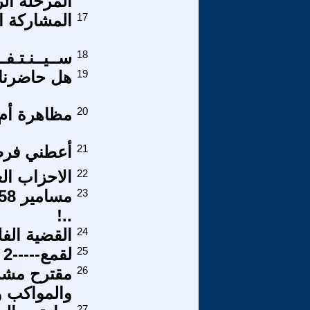
المرحلة الر
17
المشاركة ال
18
ســيــنـتـفـ
19
هل حاضرنا ا
20
مظاهرة أم 
21
أعطني فر
22
الاحزاب الع
23
..!
24
القضية الف
25
لقمع-----2
26
مقترح مشرو
والمواكب و
27