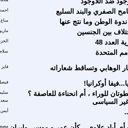
جود ضد اللاوجود
امح الصفري والبند السلبع
احمد
ندوة الوطن وما نتج عنها
مناع 
تلاف بين الجنسين
ماريو
 العدد 48
الحز
مم المتحدة
سلام 
يار الوهابي وتساقط شعاراته
فايز 
...فيفا أوكرانيا!
فيصل
تان للوراء ، أم انحناءة للعاصفة ؟
سليم
 غير السياسى
سعد 
.
أيمن 
أي أياد علاوي .. كأن عمر و موسى وإيران
مصطف