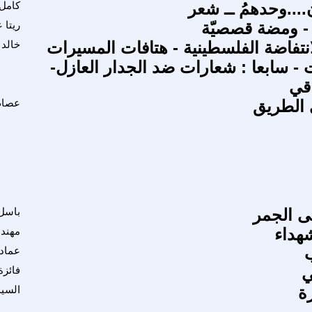
...وحدهمُ ــ شعر
كامل
ر - ومضة قصصيّة
ريتا 
نتفاضة الفلسطينية - هتافات المسيرات
خالد 
 - سابعا : شعارات ضد الجدار العازل-
اقي
 الطريق
عصام 
ى الجمر
باسل
شهداء
مهند
ب
عماد 
ي
فائزة
ة
السي