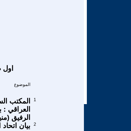
اول ص
الموضوع
1
المكتب الس
العراقي : ب
الرفيق (مني
2
بيان اتحاد 