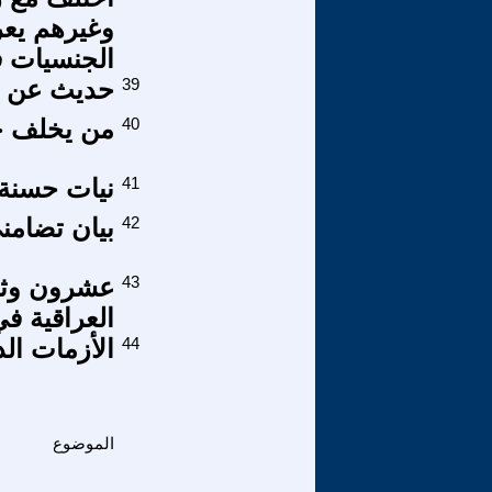
وغيرهم يع
الجنسيات ف
39
حديث عن ال
40
من يخلف ح
41
نيات حسنة..
42
بيان تضامن
43
عشرون وثيق
العراقية ف
44
الأزمات ال
الموضوع