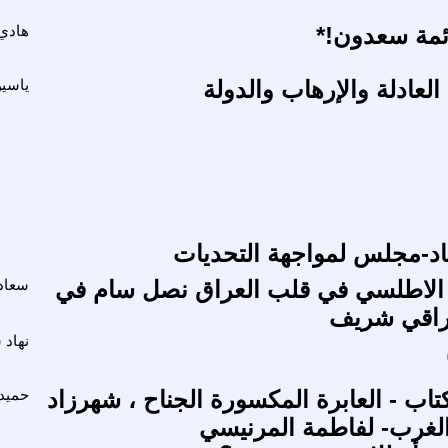
ائمة سعدون!*
هادي
لعادلة والإرهاب والدولة
ياسين
حاد-مجلس لمواجهة التحديات
الاطلسي في قلب العراق نصل سام في
سعاد
راقي شريف
نهاد 
تاب - العابرة المكسورة الجناح ، شهرزاد
حميد
لغرب- لفاطمة المرنيسي