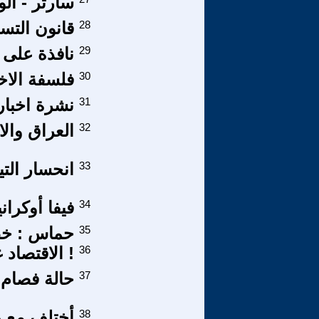
سارتر - الو
28
قانون التس
29
نافذة على 
30
فلسفة الاخ
31
نشرة اخبارية
32
العراق والا
33
انحسار الت
34
فيفا أوكرانيا
35
حماس : خطو
36
! الاقتصاد
37
حالة فصام.
38
أختلف مع ر