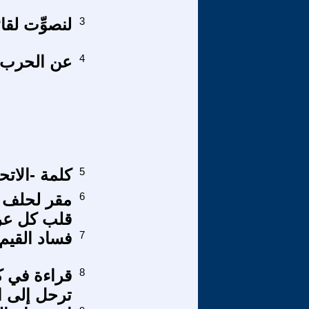
3
لنصوِّت لق
4
عن الحرب ا
5
كلمة -الات
6
مقر لحلف 
قلب كل ع
7
فساد القيم
8
قراءة في ك
ترحل إلى ا