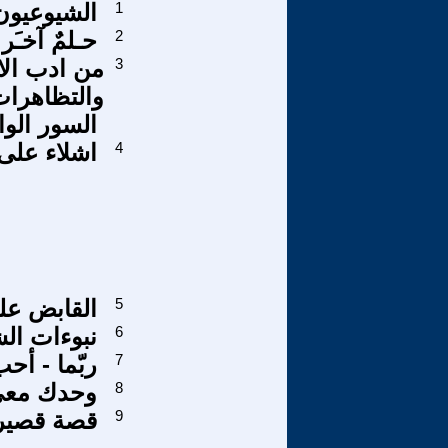
1
الشيوعيون.
2
حـلمٌ آخـَ
3
من ادب الا
والتظاهرات
السور الو
4
اشلاء على
5
القابض عل
6
نبوءات ال
7
ربّما - أح
8
وحدك مع
9
قصة قصير