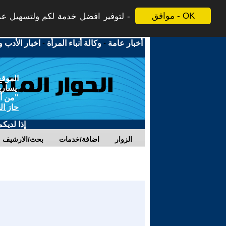
موافق - OK
لتوفير افضل خدمة لكم ولتسهيل عملي
أخبار عامة
-
وكالة أنباء المرأة
-
اخبار الأدب و
الموقع
يسارية
"من أج
حاز ال
إذا لديك
الزوار
اضافة/خدمات
بحث/الارشيف