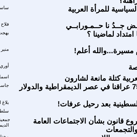
اهنة؟
سياسية للمرأة العربية
ساسي
ـض جــدُ نا حــمـورابــي
فلاح 
متداد لماضينا ؟
بهجت
مسيرة...والله أعلم!
منير
صة
أوري 
ربية كتلة مانعة لشارون
اسماء
مسامير 758 عراقنا في عصر الديمقراطية والدولار
جاسم
لسطينية بعد رحيل عرفات!
بلاغ 
سلطا
ع قانون بشأن الاجتماعات العامة
جمعية
الدي
التجمعات
مختار