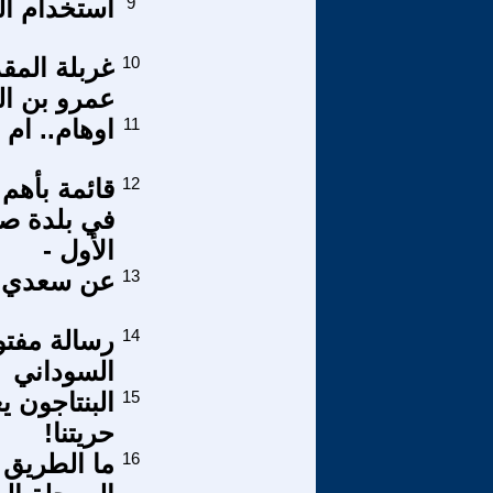
9
استخدام ال
10
عمرو بن ا
11
اوهام.. ام
12
قائمة بأهم 
في بلدة صي
الأول -
13
عن سعدي ي
14
رسالة مفتو
السوداني
15
البنتاجون ي
حريتنا!
16
ما الطريق 