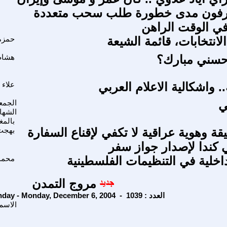
رفون مدى خطورة طلب سحب متعددة
ي الوقت الراهن
انتخابات، قائمة الشيعة
حمزة
سني مبارك؟
هشام
 واشكالية الاعلام العربي
علاء 
ي
الجمع
الشها
بالمغ
ة وهوية عراقية لا تكفي لإقناع السفارة
بهجت
ي كندا لإصدار جواز سفر
داخلية في التنظيمات الفلسطينية
محمد
مروج التمدن
Monday - Monday, December 6, 2004 - العدد : 1039
الاسم