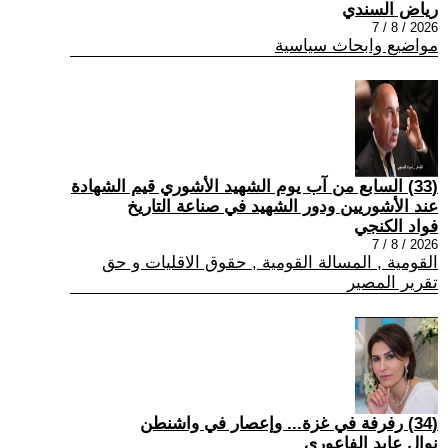
رياض السندي
2026 / 8 / 7
مواضيع وابحاث سياسية
(33) السابع من آب يوم الشهيد الأشوري قيم الشهادة
عند الأشوريين ودور الشهيد في صناعة التاريخ
فواد الكنجي
2026 / 8 / 7
القومية , المسالة القومية , حقوق الاقليات و حق
تقرير المصير
(34) رفرفة في غزة... وإعصار في واشنطن
نوال عايد الفاعوري