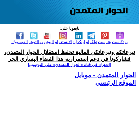
تابعونا على:
بودكاست
بنترست
تيلكرام
لينكدإن
الانستغرام
اليوتيوب
التويتر
الفيسبوك
تبرعاتكم وتبرعاتكن المالية تحفظ استقلال الحوار المتمدن،
فشاركونا في دعم استمرارية هذا الفضاء اليساري الحر
[اشترك في قناة ‫«الحوار المتمدن» على اليوتيوب]
الحوار المتمدن - موبايل
الموقع الرئيسي