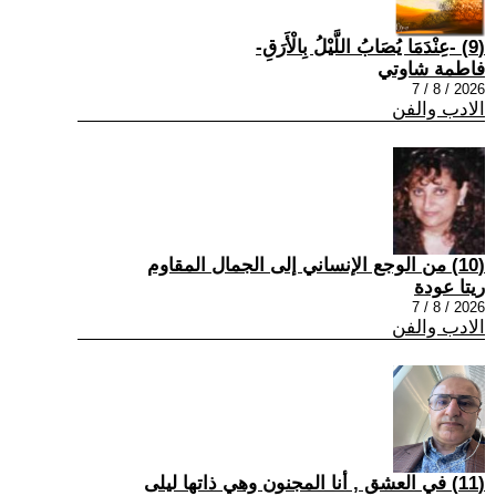
(9) -عِنْدَمَا يُصَابُ اللَّيْلُ بِالْأَرَقِ-
فاطمة شاوتي
2026 / 8 / 7
الادب والفن
(10) من الوجع الإنساني إلى الجمال المقاوم
ريتا عودة
2026 / 8 / 7
الادب والفن
(11) في العشق , أنا المجنون وهي ذاتها ليلى