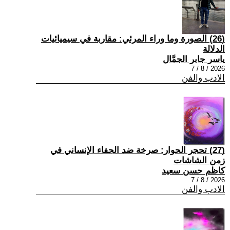
(26) الصورة وما وراء المرئي: مقاربة في سيميائيات
الدلالة
ياسر جابر الجمَّال
2026 / 8 / 7
الادب والفن
(27) تحجر الحوار: صرخة ضد الجفاء الإنساني في
زمن الشاشات
كاظم حسن سعيد
2026 / 8 / 7
الادب والفن