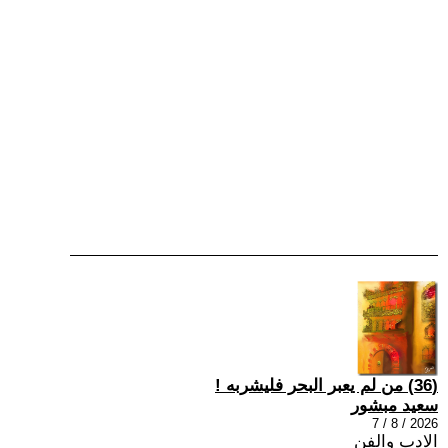
(36) من لم يعبر البحر فليشربه !
سعيد مبشور
2026 / 8 / 7
الادب والفن