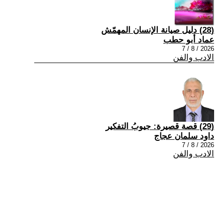
(28) دليل صيانة الإنسان المهمّش
عماد أبو حطب
2026 / 8 / 7
الادب والفن
(29) قصة قصيرة: جيوبُ التفكير
داود سلمان عجاج
2026 / 8 / 7
الادب والفن