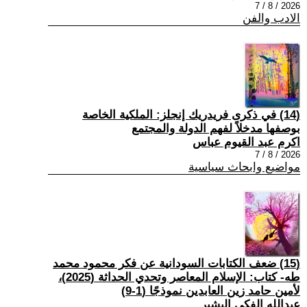
2026 / 8 / 7
الادب والفن
(14) في ذكرى فريدريك إنجلز: الملكية الخاصة
بوصفها مدخلاً لفهم الدولة والمجتمع
اكرم عبد القيوم عباس
2026 / 8 / 7
مواضيع وابحاث سياسية
(15) ضعف الكتابات السودانية عن فكر محمود محمد
طه- كتاب: الإسلام المعاصر وتحدي الحداثة (2025)،
لأمين حامد زين العابدين نموذجًا (1-9)
عبدالله الفكي البشير