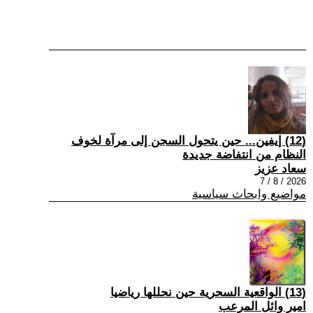
(12) إيفين... حين يتحول السجن إلى مرآة لخوف
النظام من انتفاضة جديدة
سعاد عزيز
2026 / 8 / 7
مواضيع وابحاث سياسية
(13) الواقعية السحرية حين نحللها رياضيا
امير وائل المرعب