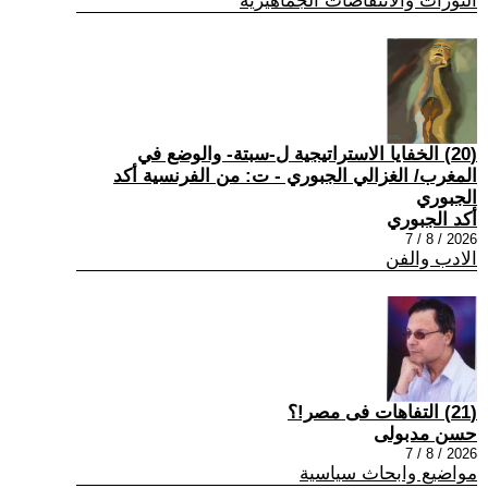
الثورات والانتفاضات الجماهيرية
(20) الخفايا الاستراتيجية ل-سبتة- والوضع في
المغرب/ الغزالي الجبوري - ت: من الفرنسية أكد
الجبوري
أكد الجبوري
2026 / 8 / 7
الادب والفن
(21) التفاهات فى مصر!؟
حسن مدبولى
2026 / 8 / 7
مواضيع وابحاث سياسية