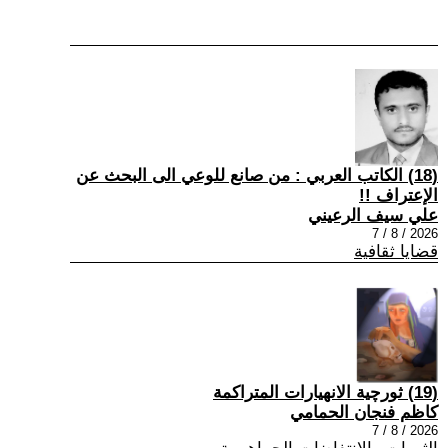
(18) الكاتب العربي : من صانع للوعي الى البحث عن
الإعتراف !!
علي سيف الرعيني
2026 / 8 / 7
قضايا ثقافية
(19) ثورچية الانهيارات المتراكمة
كاظم فنجان الحمامي
2026 / 8 / 7