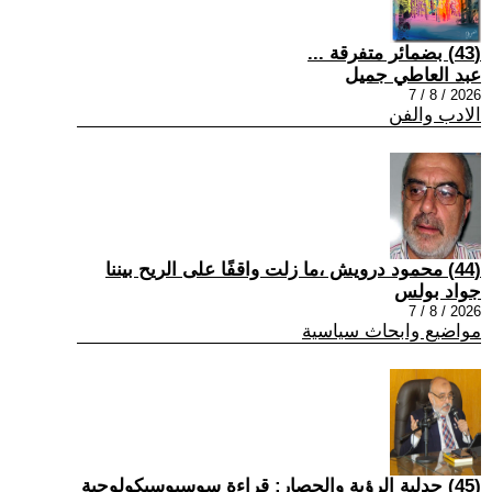
(43) بضمائر متفرقة ...
عبد العاطي جميل
2026 / 8 / 7
الادب والفن
(44) محمود درويش ،ما زلت واقفًا على الريح بيننا
جواد بولس
2026 / 8 / 7
مواضيع وابحاث سياسية
(45) جدلية الرؤية والحصار: قراءة سوسيوسيكولوجية