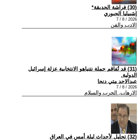
(30) فراشة الحديقة*
إشبيليا الجبوري
2026 / 8 / 7
الادب والفن
(31) قد تُفاقم حملة نتنياهو الانتخابية عزلة إسرائيل
الدولية.
عبدالاحد متي دنحا
2026 / 8 / 7
الارهاب, الحرب والسلام
(32) تحليل لأحداث ليلة أمس في العراق