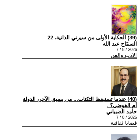
(39) الحكاية الأولى من سيرتي الذاتية، 22
السمّاح عبد الله
2026 / 8 / 7
الادب والفن
(40) عندما تستيقظ الثكنات... من يسبق الآخر، الدولة
أم الفوضى؟ .
حامد الضبياني
2026 / 8 / 7
قضايا ثقافية