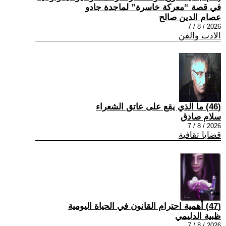
في قصة “معركة خاسرة” لماجدة جادو
عصام الدين صالح
2026 / 8 / 7
الادب والفن
(46) ما الذي يقع على عاتق الشعراء
سلام صادق
2026 / 8 / 7
قضايا ثقافية
(47) أهمية احترام القانون في الحياة اليومية
ظبية الدليمي
2026 / 8 / 7