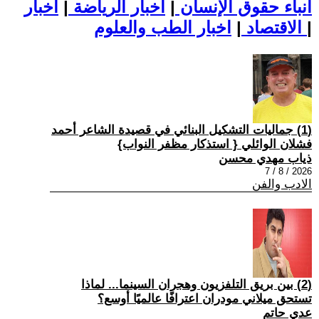
أنباء حقوق الإنسان
|
اخبار الرياضة
|
اخبار
|
اخبار الطب والعلوم
الاقتصاد
|
(1) جماليات التشكيل البنائي في قصيدة الشاعر أحمد
فشلان الوائلي { استذكار مظفر النواب}
ذياب مهدي محسن
2026 / 8 / 7
الادب والفن
(2) بين بريق التلفزيون وهجران السينما... لماذا
تستحق ميلاني مودران اعترافًا عالميًا أوسع؟
عدي حاتم