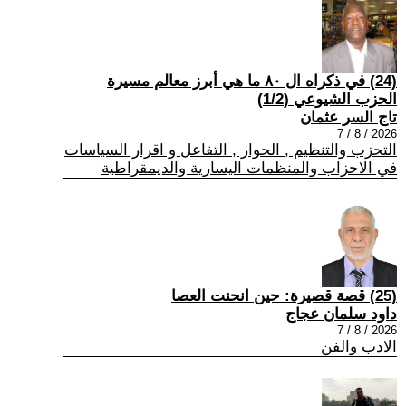
(24) في ذكراه ال ٨٠ ما هي أبرز معالم مسيرة
الحزب الشيوعي (1/2)
تاج السر عثمان
2026 / 8 / 7
التحزب والتنظيم , الحوار , التفاعل و اقرار السياسات
في الاحزاب والمنظمات اليسارية والديمقراطية
(25) قصة قصيرة: حين انحنت العصا
داود سلمان عجاج
2026 / 8 / 7
الادب والفن