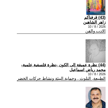
(43) قرفناكم
زاهر الشاهين
2026 / 8 / 10
الادب والفن
(44) نظرة عميقة إلى الكون -نظرة فلسفية علمية-
محمد رياض اسماعيل
2026 / 8 / 10
الطبيعة, التلوث , وحماية البيئة ونشاط حركات الخضر