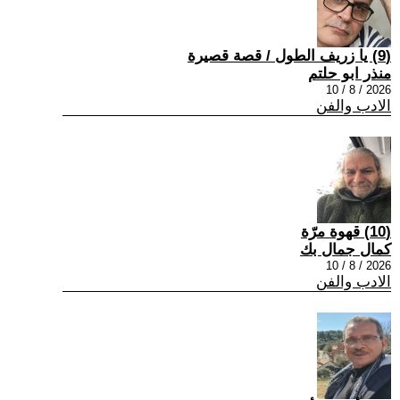
(9) يا زريف الطول / قصة قصيرة
منذر ابو حلتم
2026 / 8 / 10
الادب والفن
(10) قهوة مرّة
كمال جمال بك
2026 / 8 / 10
الادب والفن