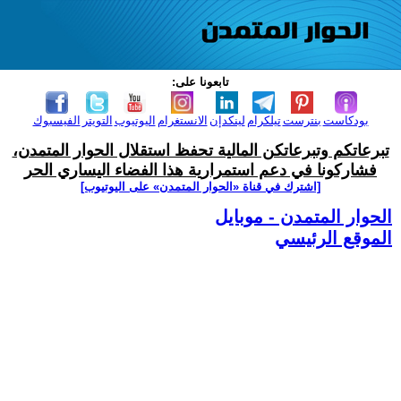
تابعونا على:
بودكاست
بنترست
تيلكرام
لينكدإن
الانستغرام
اليوتيوب
التويتر
الفيسبوك
تبرعاتكم وتبرعاتكن المالية تحفظ استقلال الحوار المتمدن،
فشاركونا في دعم استمرارية هذا الفضاء اليساري الحر
[اشترك في قناة ‫«الحوار المتمدن» على اليوتيوب]
الحوار المتمدن - موبايل
الموقع الرئيسي