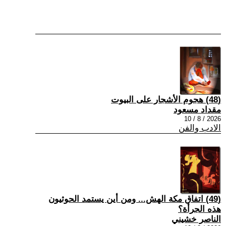
(48) هجوم الأشجار على البيوت
مقداد مسعود
2026 / 8 / 10
الادب والفن
(49) اتفاق مكة الهش... ومن أين يستمد الحوثيون
هذه الجرأة؟
الناصر خشيني