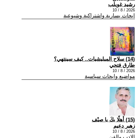
رشيد غويلب
2026 / 8 / 10
ابحاث يسارية واشتراكية وشيوعية
(14) سلاح الميليشيات.. كيف سينتهي؟
طارق فتحي
2026 / 8 / 10
مواضيع وابحاث سياسية
(15) أهلًا بكَ يا صيْف
زهير دعيم
2026 / 8 / 10
الادب والفن