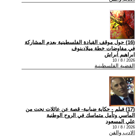
(16) حول موقف القيادة الفلسطينية بعدم المشاركة
في مفاوضات خطة ميلادينوف
ابراهيم ابراش
2026 / 8 / 10
القضية الفلسطينية
(17) فيلم - حكاية ضبابية- قصة عن عائلات نجت من
المآسي وتأمل متماسك في الروح الوطنية
علي المسعود
2026 / 8 / 10
الادب والفن