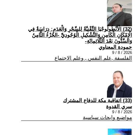
(32) الْأَنْطُولُوجْيَا التِّقْنِيَّةُ لِلسِّحْرِ وَالْعَدَمِ: دِرَاسَةٌ فِي
الْإِمْكَانِ الْكَامِنِ وَالتَّشْكِيلِ الْوُجُودِيِّ -الجُزْءُ الثَّامِنُ
وَالسِّتُّونَ بَعْدَ الثَّلَاثِمِائَةِ-
حمودة المعناوي
2026 / 8 / 9
الفلسفة ,علم النفس , وعلم الاجتماع
(33) اتفاقية مكة للدفاع المشترك
سري القدوة
2026 / 8 / 9
مواضيع وابحاث سياسية