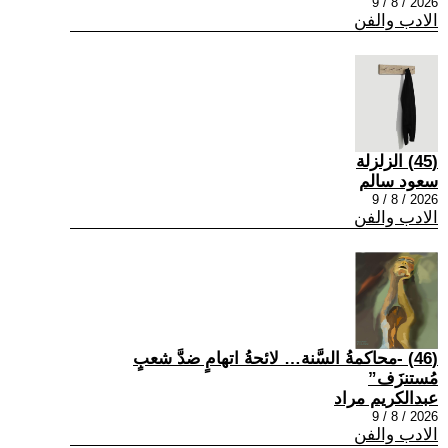
2026 / 8 / 9
الادب والفن
(45) الزلزلة
سعود سالم
2026 / 8 / 9
الادب والفن
(46) -محاكمةُ السَّنة… لائحةُ اتهامٍ ضدَّ شعبٍ
مُستنزَف”
عبدالكريم مراد
2026 / 8 / 9
الادب والفن