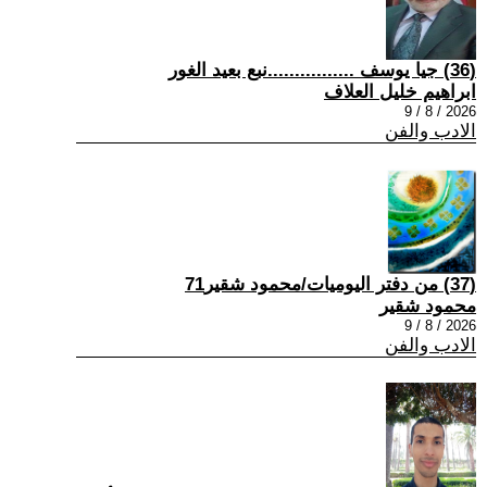
(36) جيا يوسف ................نبع بعيد الغور
ابراهيم خليل العلاف
2026 / 8 / 9
الادب والفن
(37) من دفتر اليوميات/محمود شقير71
محمود شقير
2026 / 8 / 9
الادب والفن