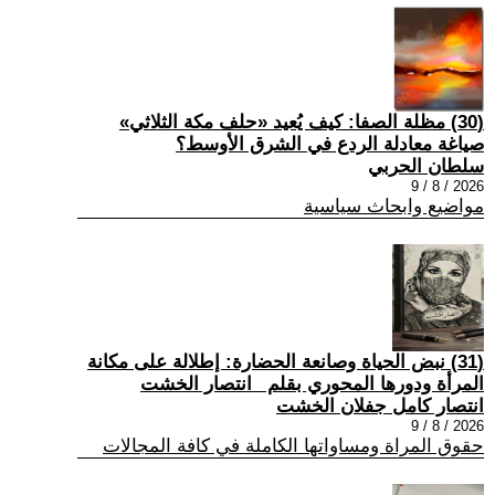
(30) مظلة الصفا: كيف يُعيد «حلف مكة الثلاثي»
صياغة معادلة الردع في الشرق الأوسط؟
سلطان الحربي
2026 / 8 / 9
مواضيع وابحاث سياسية
(31) نبض الحياة وصانعة الحضارة: إطلالة على مكانة
المرأة ودورها المحوري بقلم _انتصار الخشت
انتصار كامل جفلان الخشت
2026 / 8 / 9
حقوق المراة ومساواتها الكاملة في كافة المجالات