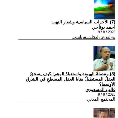
(7) الأحزاب السياسية وشعار النهب
احمد بوناجي
2026 / 8 / 9
مواضيع وابحاث سياسية
(8) مِقصلةُ الهيمنةِ واستعبادُ الوهم: كيف يسحقُ
العقلُ المستطيلُ بقايا العقلِ المسطحِ في الشرق
الأوسط؟
غالب المسعودي
2026 / 8 / 9
المجتمع المدني