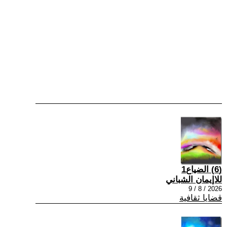
(6) الضياع1
للاإيمان الشباني
2026 / 8 / 9
قضايا ثقافية