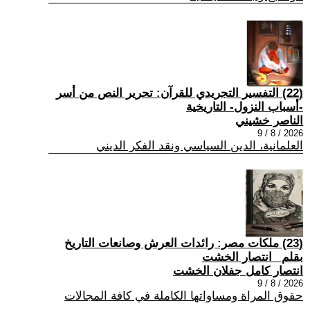
(22) التفسير التجريدي للقرآن: تحرير النص من أسر
-أسباب النزول- التاريخية
الناصر خشيني
2026 / 8 / 9
العلمانية، الدين السياسي ونقد الفكر الديني
(23) ملكات مصر: رائدات العرش وصانعات التاريخ
بقلم _انتصار الخشت
انتصار كامل جفلان الخشت
2026 / 8 / 9
حقوق المراة ومساواتها الكاملة في كافة المجالات