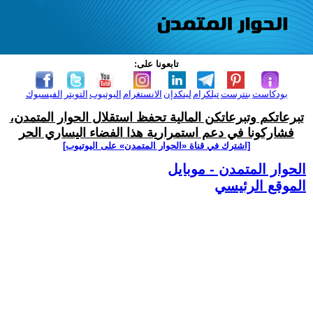
تابعونا على:
بودكاست
بنترست
تيلكرام
لينكدإن
الانستغرام
اليوتيوب
التويتر
الفيسبوك
تبرعاتكم وتبرعاتكن المالية تحفظ استقلال الحوار المتمدن،
فشاركونا في دعم استمرارية هذا الفضاء اليساري الحر
[اشترك في قناة ‫«الحوار المتمدن» على اليوتيوب]
الحوار المتمدن - موبايل
الموقع الرئيسي