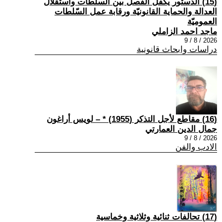
(15) الدستور يكفل الفصل بين السلطات واستقلال
العدالة والحماية القانونيّة ورقابة عمل السّلطات
العموميّة
ماجد احمد الزاملي
2026 / 8 / 9
دراسات وابحاث قانونية
(16) مقاطع لأجل التذكر (1955) * – لويس أراغون
جمال الدين العمارتي
2026 / 8 / 9
الادب والفن
(17) تحالفات ثنائية وثلاثية وخماسية