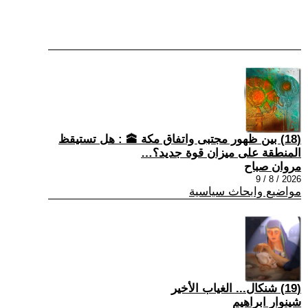
(18) بين ظهور مجتبى واتفاق مكة 🕋 : هل تستيقظ
المنطقة على ميزان قوة جديد؟…
مروان صباح
2026 / 8 / 9
مواضيع وابحاث سياسية
(19) شنكال... الغياب الأخير
شينوار ابراهيم