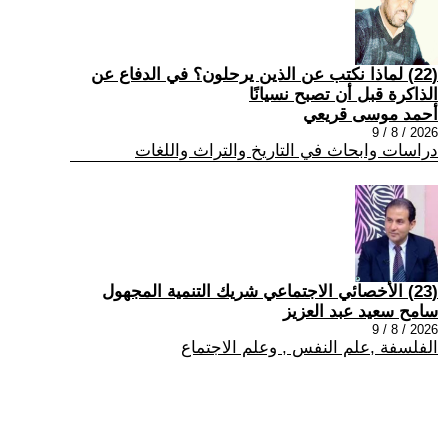
(22) لماذا نكتب عن الذين يرحلون؟ في الدفاع عن
الذاكرة قبل أن تصبح نسيانًا
أحمد موسى قريعي
2026 / 8 / 9
دراسات وابحاث في التاريخ والتراث واللغات
(23) الأخصائي الاجتماعي شريك التنمية المجهول
سامح سعيد عبد العزيز
2026 / 8 / 9
الفلسفة ,علم النفس , وعلم الاجتماع