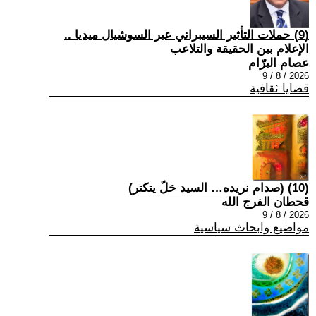
(9) حملات التأثير السيبراني عبر السوشيال ميديا ..
الإعلام بين الحقيقة والتلاعب
عصام البرّام
2026 / 8 / 9
قضايا ثقافية
(10) (صدام نريده… السيد خلّ يتكتر)
قحطان الفرج الله
2026 / 8 / 9
مواضيع وابحاث سياسية