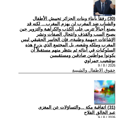
(30) رفقاً بأبناء وبنات الجزائر تجييش الأطفال
والشباب ضد المغرب لن يهزم المغرب… لكنه قد
يصنع أجيالاً تتربى على الكذب والكراهية والتزوير حين
يصبح السب والقذف وانتحال الصفات ونشر
الإشاعات «مهمة وطنية»، فإن الخاسر الحقيقي ليس
المغرب وملكه وشعبه، بل المجتمع الذي يزرع هذه
السلوكيات في أبنائه ثم ينتظر منهم مستقبلاً أن
يكونوا مواطنين صادقين ومستقيمين
بوشعيب حمراوي
2026 / 8 / 9
حقوق الاطفال والشبيبة
(31) اتفاقية مكة ...والتساؤلات عن المغزى
عبد الخالق الفلاح
2026 / 8 / 9