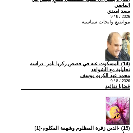
الماضي
سعد اميدي
2026 / 8 / 9
مواضيع وابحاث سياسية
(14) المسكوت عنه في قصص زكريا تامر: دراسة
تحليلية مع الشواهد
محمد عبد الكريم يوسف
2026 / 8 / 9
قضايا ثقافية
(15) -الدين زفرة المظلوم وشهقة المكلوم-[1]