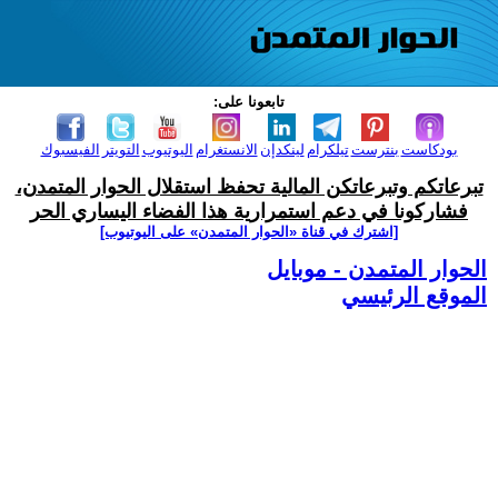
تابعونا على:
بودكاست
بنترست
تيلكرام
لينكدإن
الانستغرام
اليوتيوب
التويتر
الفيسبوك
تبرعاتكم وتبرعاتكن المالية تحفظ استقلال الحوار المتمدن،
فشاركونا في دعم استمرارية هذا الفضاء اليساري الحر
[اشترك في قناة ‫«الحوار المتمدن» على اليوتيوب]
الحوار المتمدن - موبايل
الموقع الرئيسي