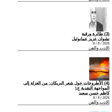
(3) طائرة ورقية
نشوان عزيز عمانوئيل
2026 / 8 / 9
الادب والفن
(4) الأطروحات حول شعر البريكان: من العزلة إلى
المواجهة النقدية ج١
كاظم حسن سعيد
2026 / 8 / 9
الادب والفن