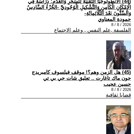
(44) الْأَنْطُولُوجْيَا التِّقْنِيَّةُ لِلسِّحْرِ وَالْعَدَمِ: دِرَاسَةٌ فِي
الْإِمْكَانِ الْكَامِنِ وَالتَّشْكِيلِ الْوُجُودِيِّ -الجُزْءُ السَّادِسُ
وَالسِّتُّونَ بَعْدَ الثَّلَاثِمِائَةِ-
حمودة المعناوي
2026 / 8 / 8
الفلسفة ,علم النفس , وعلم الاجتماع
(45) هل الزمن وهم؟! موقف فيلسوف كامبريدج
جون ماك تاغارت .. تعليق شات جي بي تي
حسين عجيب
2026 / 8 / 8
قضايا ثقافية