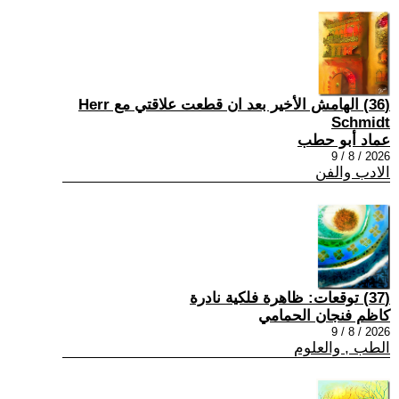
(36) الهامش الأخير بعد ان قطعت علاقتي مع Herr
Schmidt
عماد أبو حطب
2026 / 8 / 9
الادب والفن
(37) توقعات: ظاهرة فلكية نادرة
كاظم فنجان الحمامي
2026 / 8 / 9
الطب , والعلوم