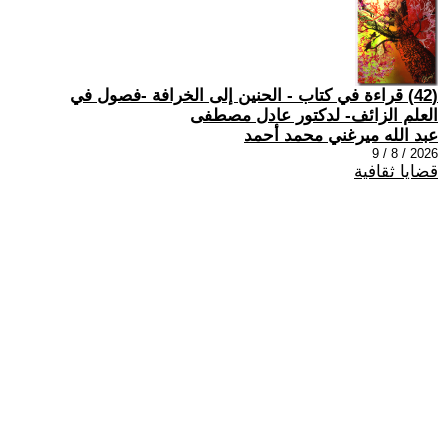
(42) قراءة في كتاب - الحنين إلى الخرافة -فصول في
العلم الزائف- لدكتور عادل مصطفى
عبد الله ميرغني محمد أحمد
2026 / 8 / 9
قضايا ثقافية