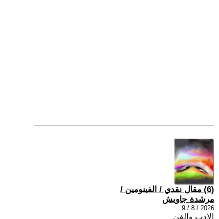
(6) مقال نقدي / الفينومين /
مرشدة جاويش
2026 / 8 / 9
الادب والفن