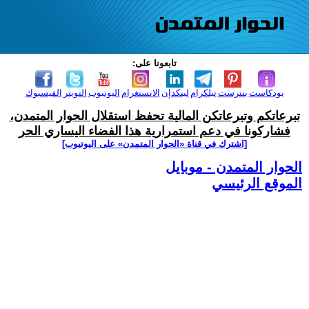
تابعونا على:
بودكاست
بنترست
تيلكرام
لينكدإن
الانستغرام
اليوتيوب
التويتر
الفيسبوك
تبرعاتكم وتبرعاتكن المالية تحفظ استقلال الحوار المتمدن،
فشاركونا في دعم استمرارية هذا الفضاء اليساري الحر
[اشترك في قناة ‫«الحوار المتمدن» على اليوتيوب]
الحوار المتمدن - موبايل
الموقع الرئيسي