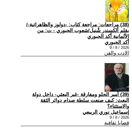
(38) مراجعات: مراجعة كتاب: -دولوز والظاهراتية-/
بقلم ألكسندر شْنيل/شعوب الجبوري - ت: من
الألمانية أكد الجبوري
أكد الجبوري
2026 / 8 / 9
الادب والفن
(39) أمير الحلو ومفارقة -غير البعثي- داخل دولة
البعث: كيف صنعت سلطة صدام دوائر الثقة
والاستثناء؟
إسماعيل نوري الربيعي
2026 / 8 / 9
قضايا ثقافية