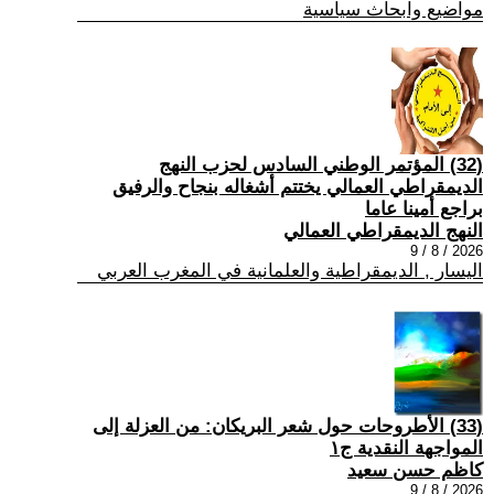
مواضيع وابحاث سياسية
(32) المؤتمر الوطني السادس لحزب النهج
الديمقراطي العمالي يختتم أشغاله بنجاح والرفيق
براجع أمينا عاما
النهج الديمقراطي العمالي
2026 / 8 / 9
اليسار , الديمقراطية والعلمانية في المغرب العربي
(33) الأطروحات حول شعر البريكان: من العزلة إلى
المواجهة النقدية ج١
كاظم حسن سعيد
2026 / 8 / 9