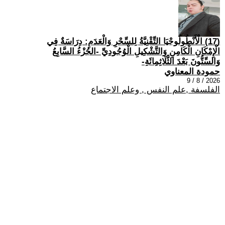
(17) الْأَنْطُولُوجْيَا التِّقْنِيَّةُ لِلسِّحْرِ وَالْعَدَمِ: دِرَاسَةٌ فِي
الْإِمْكَانِ الْكَامِنِ وَالتَّشْكِيلِ الْوُجُودِيِّ -الجُزْءُ السَّابِعُ
وَالسِّتُّونَ بَعْدَ الثَّلَاثِمِائَةِ-
حمودة المعناوي
2026 / 8 / 9
الفلسفة ,علم النفس , وعلم الاجتماع