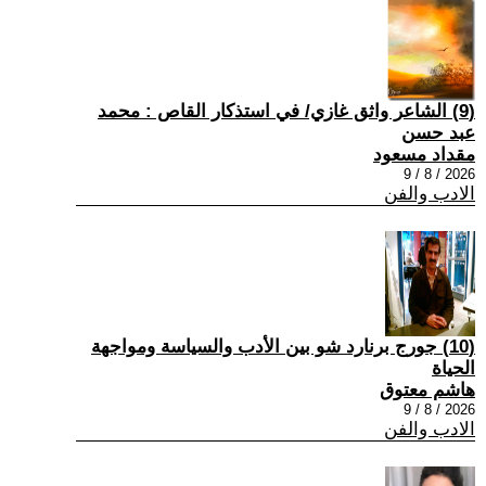
(9) الشاعر واثق غازي/ في استذكار القاص : محمد
عبد حسن
مقداد مسعود
2026 / 8 / 9
الادب والفن
(10) جورج برنارد شو بين الأدب والسياسة ومواجهة
الحياة
هاشم معتوق
2026 / 8 / 9
الادب والفن