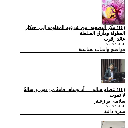
(15) مكر التضحية: من شرعية المقاومة إلى احتكار
البطولة ومأزق السلطة
عائد زقوت
2026 / 8 / 9
مواضيع وابحاث سياسية
(16) عصام سالم.. - أبا وسام- قامةٌ من نور، ورسالةٌ
لا تموت
سلامه ابو زعيتر
2026 / 8 / 9
سيرة ذاتية