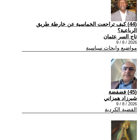
(44) كيف تراجعت الخماسية عن خارطة طريق
الرباعية؟
تاج السر عثمان
2026 / 8 / 9
مواضيع وابحاث سياسية
(45) فضفضة
شيرزاد همزاني
2026 / 8 / 9
القضية الكردية