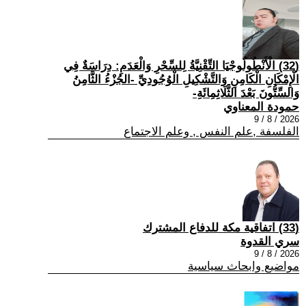
(32) الْأَنْطُولُوجْيَا التِّقْنِيَّةُ لِلسِّحْرِ وَالْعَدَمِ: دِرَاسَةٌ فِي
الْإِمْكَانِ الْكَامِنِ وَالتَّشْكِيلِ الْوُجُودِيِّ -الجُزْءُ الثَّامِنُ
وَالسِّتُّونَ بَعْدَ الثَّلَاثِمِائَةِ-
حمودة المعناوي
2026 / 8 / 9
الفلسفة ,علم النفس , وعلم الاجتماع
(33) اتفاقية مكة للدفاع المشترك
سري القدوة
2026 / 8 / 9
مواضيع وابحاث سياسية