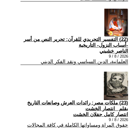
(22) التفسير التجريدي للقرآن: تحرير النص من أسر
-أسباب النزول- التاريخية
الناصر خشيني
2026 / 8 / 9
العلمانية، الدين السياسي ونقد الفكر الديني
(23) ملكات مصر: رائدات العرش وصانعات التاريخ
بقلم _انتصار الخشت
انتصار كامل جفلان الخشت
2026 / 8 / 9
حقوق المراة ومساواتها الكاملة في كافة المجالات