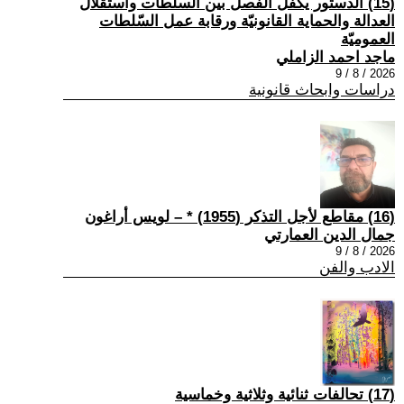
(15) الدستور يكفل الفصل بين السلطات واستقلال
العدالة والحماية القانونيّة ورقابة عمل السّلطات
العموميّة
ماجد احمد الزاملي
2026 / 8 / 9
دراسات وابحاث قانونية
(16) مقاطع لأجل التذكر (1955) * – لويس أراغون
جمال الدين العمارتي
2026 / 8 / 9
الادب والفن
(17) تحالفات ثنائية وثلاثية وخماسية