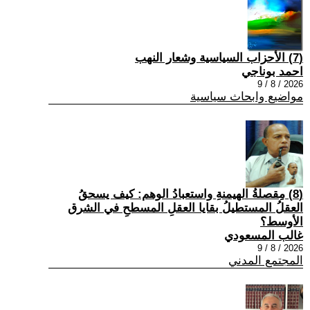
(7) الأحزاب السياسية وشعار النهب
احمد بوناجي
2026 / 8 / 9
مواضيع وابحاث سياسية
(8) مِقصلةُ الهيمنةِ واستعبادُ الوهم: كيف يسحقُ
العقلُ المستطيلُ بقايا العقلِ المسطحِ في الشرق
الأوسط؟
غالب المسعودي
2026 / 8 / 9
المجتمع المدني