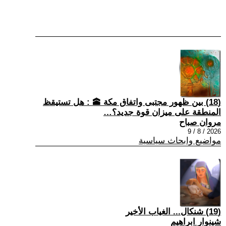
(18) بين ظهور مجتبى واتفاق مكة 🕋 : هل تستيقظ
المنطقة على ميزان قوة جديد؟…
مروان صباح
2026 / 8 / 9
مواضيع وابحاث سياسية
(19) شنكال... الغياب الأخير
شينوار ابراهيم