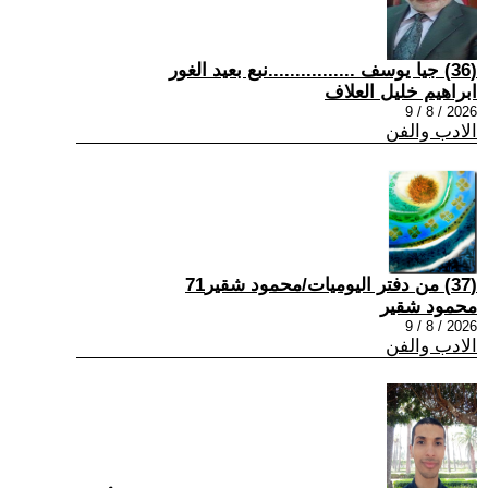
(36) جيا يوسف ................نبع بعيد الغور
ابراهيم خليل العلاف
2026 / 8 / 9
الادب والفن
(37) من دفتر اليوميات/محمود شقير71
محمود شقير
2026 / 8 / 9
الادب والفن