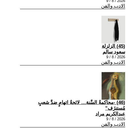
2026 / 8 / 9
الادب والفن
(45) الزلزلة
سعود سالم
2026 / 8 / 9
الادب والفن
(46) -محاكمةُ السَّنة… لائحةُ اتهامٍ ضدَّ شعبٍ
مُستنزَف”
عبدالكريم مراد
2026 / 8 / 9
الادب والفن