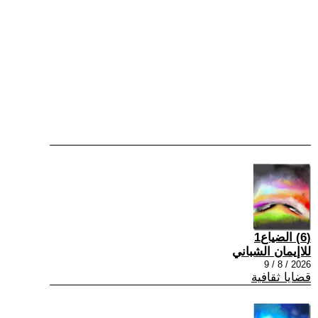
(6) الضياع1
للاإيمان الشباني
2026 / 8 / 9
قضايا ثقافية