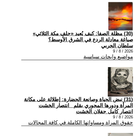
(30) مظلة الصفا: كيف يُعيد «حلف مكة الثلاثي»
صياغة معادلة الردع في الشرق الأوسط؟
سلطان الحربي
2026 / 8 / 9
مواضيع وابحاث سياسية
(31) نبض الحياة وصانعة الحضارة: إطلالة على مكانة
المرأة ودورها المحوري بقلم _انتصار الخشت
انتصار كامل جفلان الخشت
2026 / 8 / 9
حقوق المراة ومساواتها الكاملة في كافة المجالات