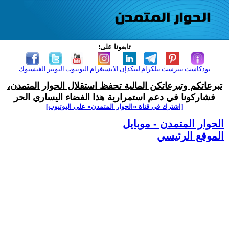
تابعونا على:
بودكاست
بنترست
تيلكرام
لينكدإن
الانستغرام
اليوتيوب
التويتر
الفيسبوك
تبرعاتكم وتبرعاتكن المالية تحفظ استقلال الحوار المتمدن،
فشاركونا في دعم استمرارية هذا الفضاء اليساري الحر
[اشترك في قناة ‫«الحوار المتمدن» على اليوتيوب]
الحوار المتمدن - موبايل
الموقع الرئيسي