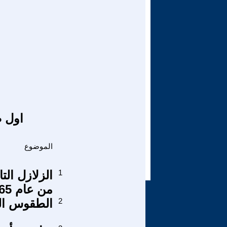
اول ص
الموضوع
1
الزلازل الت
من عام 1365 ق.م. إلى عام 1900 م.
2
الطقوس الد