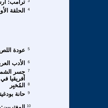
3
ترامب: أرس
4
الحلقة الأولى: 
5
عودة اللص
6
الأدب العر
7
جسر الشمال
أفريقيا في قمة مجمو
8
المُخبِر
9
حانة بودغيت
10
المغتربين: