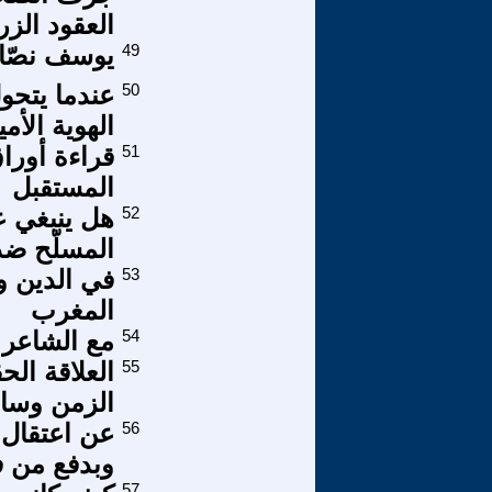
العقود الزر
49
يوسف نصّار
50
عندما يتح
الهوية الأمي
51
قراءة أورا
المستقبل
52
هل ينبغي ع
المسلّح ضد
53
المغرب
54
مع الشاعر 
55
العلاقة الح
الزمن وساع
56
عن اعتقال 
وبدفع من ف
57