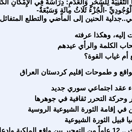
ا التِّقْنِيَّةُ لِلسِّحْرِ وَالْعَدَمِ: دِرَاسَةٌ فِي الْإِمْكَانِ الْكَ
ْوُجُودِيِّ -الْجُزْءُ ثَلَاثُ مِائَةٍ وَسَبْعَةٌ-
ي..جدلية الحنين إلى الماضي والتطلع المتفائل
 إليه، وهكذا عرفته
اب الكلمة والرأي عيدهم
 أم غياب القوة؟
واقع و طموحات إقليم كردستان العراق
ء عقد اجتماعي سوري جديد
ر وحركة التحرر ثقافية في جوهرها
ن في إقامة الثورة الشيوعية الروسية
ا قبيل الثورة الشيوعية
جرف الصخر.. 12 عاماً من التهجير بين واقع الملكية واد