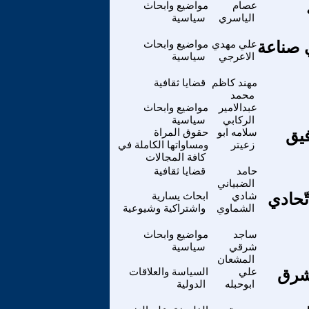
عصام
مواضيع وابحاث
الياسري
سياسية
 صناعة
علي مهدي
مواضيع وابحاث
الاعرجي
سياسية
مهند كاظم
قضايا ثقافية
محمد
عبدالامير
مواضيع وابحاث
الركابي
سياسية
فيق
سلامه ابو
حقوق المراة
زعيتر
ومساواتها الكاملة في
كافة المجالات
حامد
قضايا ثقافية
الضبياني
ّحادي
شادي
ابحاث يسارية
الشماوي
واشتراكية وشيوعية
ساجد
مواضيع وابحاث
شرقي
سياسية
المشعان
شرق
علي
السياسة والعلاقات
ابوحبله
الدولية