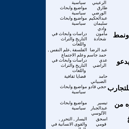
الرعيني
سياسية
طارق
مواضيع وابحاث
الورضي
سياسية
عبدالحكيم
مواضيع وابحاث
سليمان
سياسية
وادي
 ونمط
مأمون
دراسات وابحاث في
شحادة
التاريخ والتراث
واللغات
عبد الرضا
الفلسفة ,علم النفس ,
حمد جاسم
وعلم الاجتماع
دعو
عدي
دراسات وابحاث في
الراضي
التاريخ والتراث
واللغات
حامد
قضايا ثقافية
الضبياني
للتجارب
حجي قادو
مواضيع وابحاث
سياسية
ه من
تيسير
مواضيع وابحاث
عبدالجبار
سياسية
الآلوسي
اسحق
اليسار , التحرر ,
قومي
والقوى الانسانية في