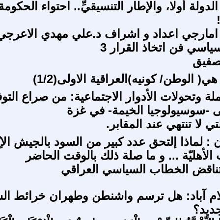
الدولة أولا، والإطار التنسيقيِّ.. احتواء الحكومة
امارجي اعداد و اشراف د.علي مهدي الاعرجي
ياسي فن اتخاذ القرار 3
تصفيق
هي( الوطن/ كونيه)العراقية الاولى(1/2)
ملة وتحولات الأدوار الاجتماعية: من صراع التو
 -سوسيولوجيا الخيمة- في غزة
تي لا تنتهي عند المقابر.
 : لماذا إلتحق عدد كبير من السود بالجيش الإت
 الأهليّة ... و ما صلة ذلك بالوقت الحاضر
تناقض الخطاب السياسي العراقي
ام آباد: هل ترسم واشنطن وطهران خرائط ال
ديد؟