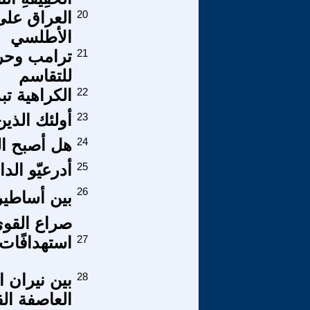
20
العراق على
الأطلسي
21
ترامب وحرب
للتقاسم
22
الكراهية تب
23
أولئك الذين
24
هل أصبح ال
25
أدرعيّو الد
26
بين أساطير
صراع القو
27
استهدافًات
28
بين نيران 
العاصفة الق