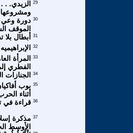
29
الزيدي. . . 
ومشروعها!
30
دورة وعي 
الموقف الس
31
أبطال بلا 
32
الإبراهيميه 
33
المرأة العا
الفطري إلى
34
الجنازات ال
35
بوب أفاكيان
أثناء الحرب
36
قراءة في 
37
مذكرة إسل
الأوسط الج