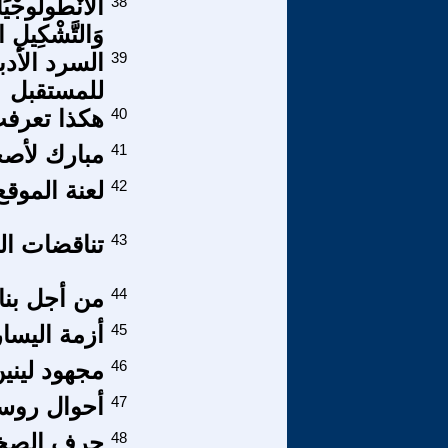
38
الْأَنْطُولُوجْيَ
وَالتَّشْكِيلِ ال
39
السرد الأدب
للمستقبل
40
هكذا تعرفت
41
مبارك لأصح
42
لعنة الموقع
43
تناقضات ال
44
من أجل بنا
45
أزمة اليسا
46
مجهود ليني
47
أحوال روسي
48