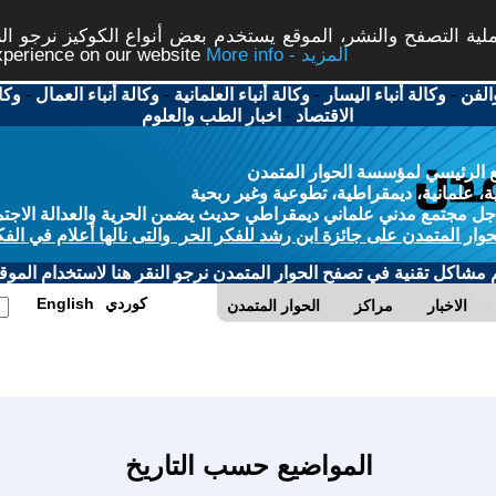
ة التصفح والنشر، الموقع يستخدم بعض أنواع الكوكيز نرجو النق
More info - المزيد
experience on our website
الفن
-
وكالة أنباء اليسار
-
وكالة أنباء العلمانية
-
وكالة أنباء العمال
-
وكا
الاقتصاد
-
اخبار الطب والعلوم
 الرئيسي لمؤسسة الحوار المتمدن
، علمانية، ديمقراطية، تطوعية وغير ربحية
ل مجتمع مدني علماني ديمقراطي حديث يضمن الحرية والعدالة الاجتم
حوار المتمدن على جائزة ابن رشد للفكر الحر والتى نالها أعلام في الفك
م مشاكل تقنية في تصفح الحوار المتمدن نرجو النقر هنا لاستخدام الموقع
كوردي
English
الاخبار
مراكز
الحوار المتمدن
المواضيع حسب التاريخ