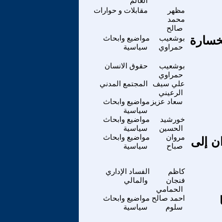
العالم
مظهر
مقابلات و حوارات
محمد
صالح
خسارة
بوشعيب
مواضيع وابحاث
حمراوي
سياسية
بوشعيب
حقوق الانسان
حمراوي
علي سيف
المجتمع المدني
الرعيني
سعاد عزيز
مواضيع وابحاث
سياسية
خورشيد
مواضيع وابحاث
الحسين
سياسية
مروان
مواضيع وابحاث
ن إلى
صباح
سياسية
كاظم
الفساد الإداري
فنجان
والمالي
الحمامي
احمد صالح
مواضيع وابحاث
سلوم
سياسية