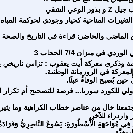
ر الوعي الشقي
لتغيرات المناخية كخيار وجودي لحوكمة المياه
ن الماضي والحاضر: قراءة في التاريخ والصحة
ردي في ميزان 7/4 الحجاب 3
مة وذكرى معركة أيت يعقوب : تزامن تاريخي ي
لمعركة في الروزمانة الوطنية.
 حين يُصبح الوفاءُ عبئًا.
ولي للكورد سوريا... فرصة للتصحيح أم تكرار 
معنا خال من عناصر خطاب الكراهية وما يثير
 وازدراء للآخر
 فِي مُوَاجَهَةِ الْأُسْطُورَةِ: يَسُوعُ النَّاصِرِيُّ وَفَرَادَةُ
رِيخِيَّةِ