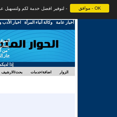
موافق - OK
لتوفير افضل خدمة لكم ولتسهيل عملي
أخبار عامة
-
وكالة أنباء المرأة
-
اخبار الأدب و
الموقع
يسارية
"من أج
حاز ال
إذا لديك
الزوار
اضافة/خدمات
بحث/الارشيف