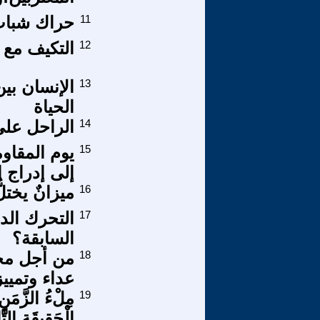
11
حراك شباب جيل Z و بذو
12
التكيف مع ا
13
الإنسان بي
الحياة
14
الراحل علي الو
15
يوم المقاو
إلى إدراج ا
16
ميزانٌ يختلُّ
17
التحرك الد
السابقة؟
18
من أجل مجت
عداء وتمييز
19
مِلْءُ الزَّمَنِ
الْحَقِيقَةِ التَّا