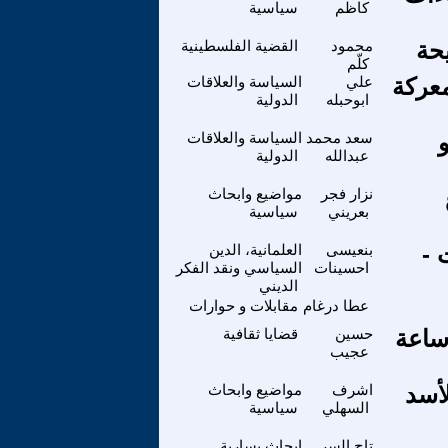
كاظم
سياسية
حة
محمود
القضية الفلسطينية
كلّم
عركة
علي
السياسة والعلاقات
ابوحبله
الدولية
سعد محمد
السياسة والعلاقات
عبدالله
الدولية
نزار فجر
مواضيع وابحاث
بعريني
سياسية
اتت -
بنعيسى
العلمانية، الدين
احسينات
السياسي ونقد الفكر
الديني
عطا درغام
مقابلات و حوارات
وساعة
حسين
قضايا ثقافية
عجيب
أسد
اشرف
مواضيع وابحاث
السهلي
سياسية
تاج السر
ابحاث يسارية