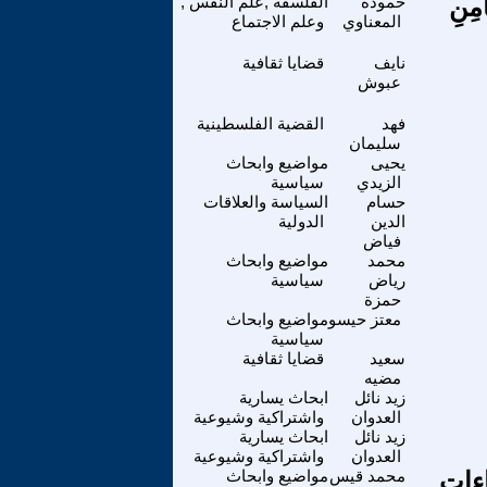
امِنِ
حمودة
الفلسفة ,علم النفس ,
المعناوي
وعلم الاجتماع
نايف
قضايا ثقافية
عبوش
فهد
القضية الفلسطينية
سليمان
يحيى
مواضيع وابحاث
الزيدي
سياسية
حسام
السياسة والعلاقات
الدين
الدولية
فياض
محمد
مواضيع وابحاث
رياض
سياسية
حمزة
معتز حيسو
مواضيع وابحاث
سياسية
سعيد
قضايا ثقافية
مضيه
زيد نائل
ابحاث يسارية
العدوان
واشتراكية وشيوعية
زيد نائل
ابحاث يسارية
العدوان
واشتراكية وشيوعية
عاءات
محمد قيس
مواضيع وابحاث