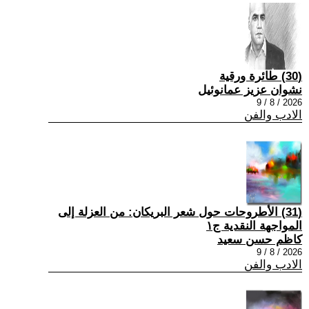
(30) طائرة ورقية
نشوان عزيز عمانوئيل
2026 / 8 / 9
الادب والفن
(31) الأطروحات حول شعر البريكان: من العزلة إلى
المواجهة النقدية ج١
كاظم حسن سعيد
2026 / 8 / 9
الادب والفن