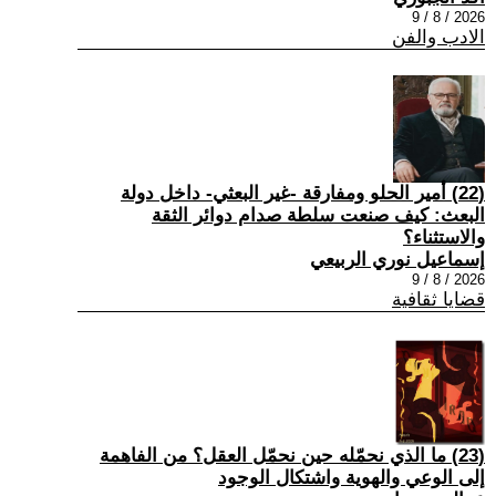
2026 / 8 / 9
الادب والفن
(22) أمير الحلو ومفارقة -غير البعثي- داخل دولة
البعث: كيف صنعت سلطة صدام دوائر الثقة
والاستثناء؟
إسماعيل نوري الربيعي
2026 / 8 / 9
قضايا ثقافية
(23) ما الذي نحمّله حين نحمّل العقل؟ من الفاهمة
إلى الوعي والهوية واشتكال الوجود