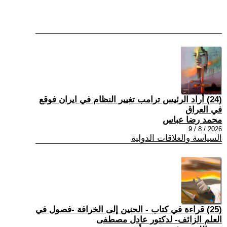
(24) أراد الرئيس ترامب تغيير النظام في ايران فوقع
في العراق
محمد رضا عباس
2026 / 8 / 9
السياسة والعلاقات الدولية
(25) قراءة في كتاب - الحنين إلى الخرافة -فصول في
العلم الزائف- لدكتور عادل مصطفى