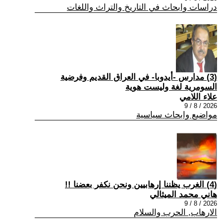
دراسات وابحاث في التاريخ والتراث واللغات
(3) مدارس -أيدوبا- في العراق القديم وفرضية
السومرية لغة وليست هوية
علاء اللامي
2026 / 8 / 9
مواضيع وابحاث سياسية
(4) الغرب يظننا إرهابيين ونحن نكفر بعضنا !!
هاني محمد الميثالي
2026 / 8 / 9
الارهاب, الحرب والسلام