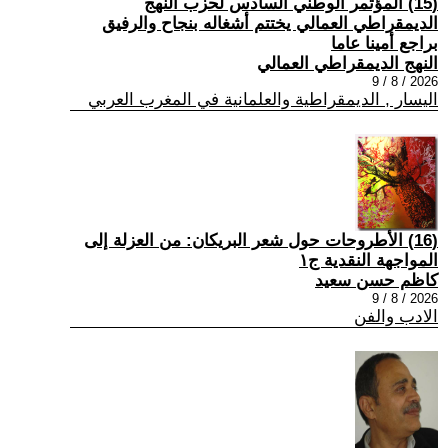
(15) المؤتمر الوطني السادس لحزب النهج
الديمقراطي العمالي يختتم أشغاله بنجاح والرفيق
براجع أمينا عاما
النهج الديمقراطي العمالي
2026 / 8 / 9
اليسار , الديمقراطية والعلمانية في المغرب العربي
(16) الأطروحات حول شعر البريكان: من العزلة إلى
المواجهة النقدية ج١
كاظم حسن سعيد
2026 / 8 / 9
الادب والفن