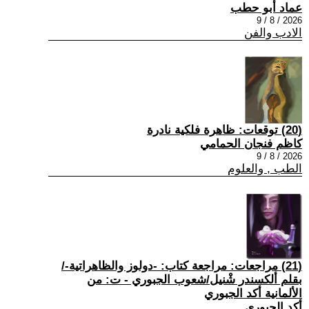
عماد أبو حطب
2026 / 8 / 9
الادب والفن
(20) توقعات: ظاهرة فلكية نادرة
كاظم فنجان الحمامي
2026 / 8 / 9
الطب , والعلوم
(21) مراجعات: مراجعة كتاب: -دولوز والظاهراتية-/
بقلم ألكسندر شْنيل/شعوب الجبوري - ت: من
الألمانية أكد الجبوري
أكد الجبوري