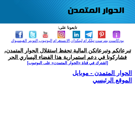
تابعونا على:
بودكاست
بنترست
تيلكرام
لينكدإن
الانستغرام
اليوتيوب
التويتر
الفيسبوك
تبرعاتكم وتبرعاتكن المالية تحفظ استقلال الحوار المتمدن،
فشاركونا في دعم استمرارية هذا الفضاء اليساري الحر
[اشترك في قناة ‫«الحوار المتمدن» على اليوتيوب]
الحوار المتمدن - موبايل
الموقع الرئيسي