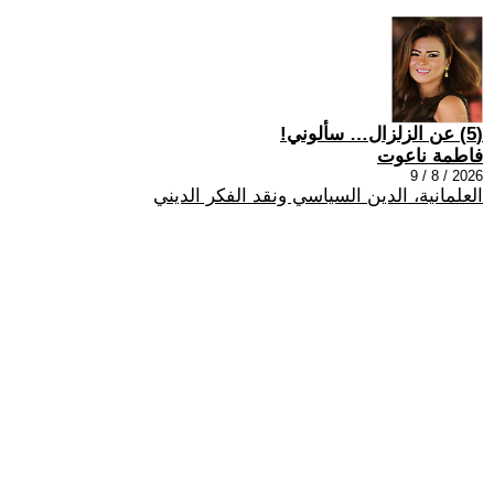
(5) عن الزلزال… سألوني!
فاطمة ناعوت
2026 / 8 / 9
العلمانية، الدين السياسي ونقد الفكر الديني