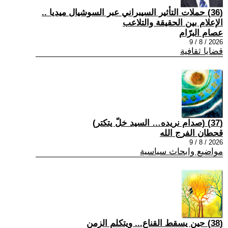
(36) حملات التأثير السيبراني عبر السوشيال ميديا ..
الإعلام بين الحقيقة والتلاعب
عصام البرّام
2026 / 8 / 9
قضايا ثقافية
(37) (صدام نريده… السيد خلّ يتكتر)
قحطان الفرج الله
2026 / 8 / 9
مواضيع وابحاث سياسية
(38) حين يسقط القناع... ويتكلم الزمن