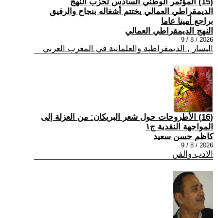
(15) المؤتمر الوطني السادس لحزب النهج
الديمقراطي العمالي يختتم أشغاله بنجاح والرفيق
براجع أمينا عاما
النهج الديمقراطي العمالي
2026 / 8 / 9
اليسار , الديمقراطية والعلمانية في المغرب العربي
(16) الأطروحات حول شعر البريكان: من العزلة إلى
المواجهة النقدية ج١
كاظم حسن سعيد
2026 / 8 / 9
الادب والفن