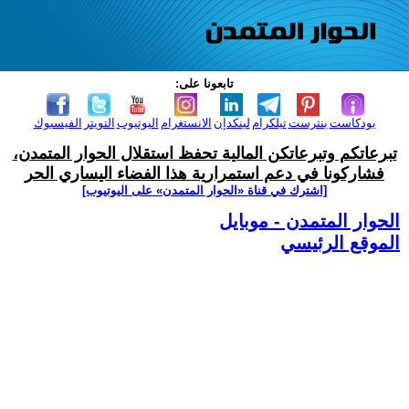
تابعونا على:
بودكاست
بنترست
تيلكرام
لينكدإن
الانستغرام
اليوتيوب
التويتر
الفيسبوك
تبرعاتكم وتبرعاتكن المالية تحفظ استقلال الحوار المتمدن،
فشاركونا في دعم استمرارية هذا الفضاء اليساري الحر
[اشترك في قناة ‫«الحوار المتمدن» على اليوتيوب]
الحوار المتمدن - موبايل
الموقع الرئيسي