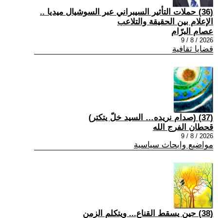
(36) حملات التأثير السيبراني عبر السوشيال ميديا ..
الإعلام بين الحقيقة والتلاعب
عصام البرّام
2026 / 8 / 9
قضايا ثقافية
(37) (صدام نريده… السيد خلّ يتكتر)
قحطان الفرج الله
2026 / 8 / 9
مواضيع وابحاث سياسية
(38) حين يسقط القناع... ويتكلم الزمن