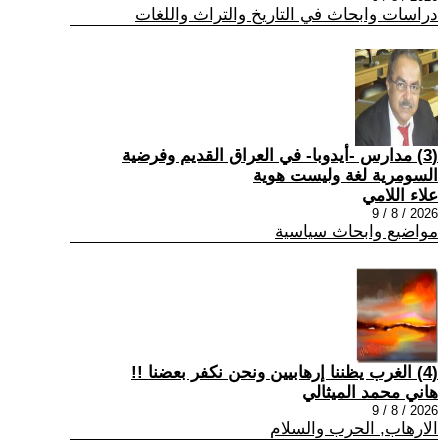
دراسات وابحاث في التاريخ والتراث واللغات
(3) مدارس -أيدوبا- في العراق القديم وفرضية
السومرية لغة وليست هوية
علاء اللامي
2026 / 8 / 9
مواضيع وابحاث سياسية
(4) الغرب يظننا إرهابيين ونحن نكفر بعضنا !!
هاني محمد الميثالي
2026 / 8 / 9
الارهاب, الحرب والسلام