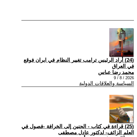
(24) أراد الرئيس ترامب تغيير النظام في ايران فوقع
في العراق
محمد رضا عباس
2026 / 8 / 9
السياسة والعلاقات الدولية
(25) قراءة في كتاب - الحنين إلى الخرافة -فصول في
العلم الزائف- لدكتور عادل مصطفى