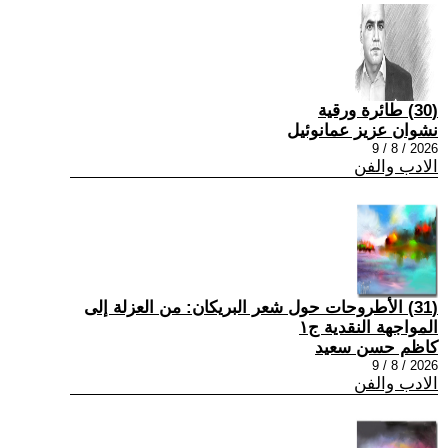
(30) طائرة ورقية
نشوان عزيز عمانوئيل
2026 / 8 / 9
الادب والفن
(31) الأطروحات حول شعر البريكان: من العزلة إلى
المواجهة النقدية ج١
كاظم حسن سعيد
2026 / 8 / 9
الادب والفن