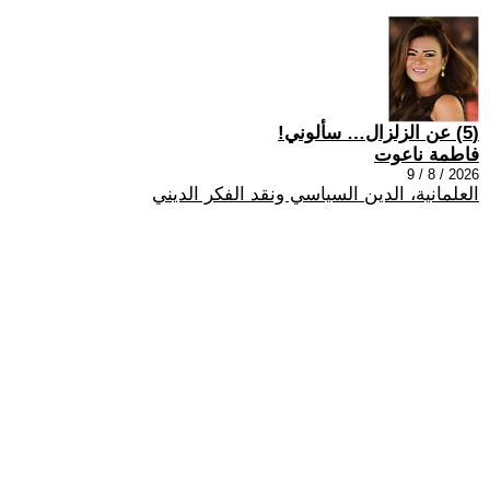
(5) عن الزلزال… سألوني!
فاطمة ناعوت
2026 / 8 / 9
العلمانية، الدين السياسي ونقد الفكر الديني