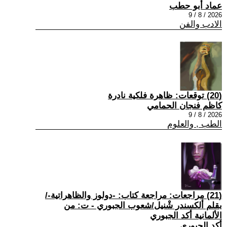
عماد أبو حطب
2026 / 8 / 9
الادب والفن
(20) توقعات: ظاهرة فلكية نادرة
كاظم فنجان الحمامي
2026 / 8 / 9
الطب , والعلوم
(21) مراجعات: مراجعة كتاب: -دولوز والظاهراتية-/
بقلم ألكسندر شْنيل/شعوب الجبوري - ت: من
الألمانية أكد الجبوري
أكد الجبوري