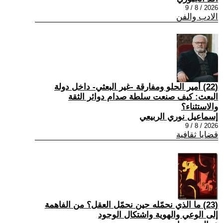
2026 / 8 / 9
الادب والفن
(22) أمير الحلو ومفارقة -غير البعثي- داخل دولة
البعث: كيف صنعت سلطة صدام دوائر الثقة
والاستثناء؟
إسماعيل نوري الربيعي
2026 / 8 / 9
قضايا ثقافية
(23) ما الذي نحمّله حين نحمّل العقل؟ من الفاهمة
إلى الوعي والهوية واشتكال الوجود